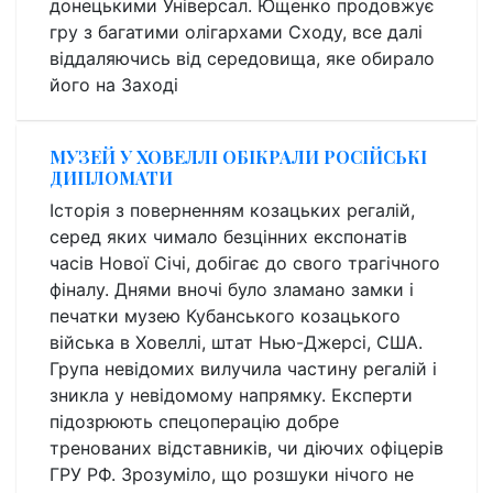
донецькими Універсал. Ющенко продовжує
гру з багатими олігархами Сходу, все далі
віддаляючись від середовища, яке обирало
його на Заході
МУЗЕЙ У ХОВЕЛЛІ ОБІКРАЛИ РОСІЙСЬКІ
ДИПЛОМАТИ
Історія з поверненням козацьких регалій,
серед яких чимало безцінних експонатів
часів Нової Січі, добігає до свого трагічного
фіналу. Днями вночі було зламано замки і
печатки музею Кубанського козацького
війська в Ховеллі, штат Нью-Джерсі, США.
Група невідомих вилучила частину регалій і
зникла у невідомому напрямку. Експерти
підозрюють спецоперацію добре
тренованих відставників, чи діючих офіцерів
ГРУ РФ. Зрозуміло, що розшуки нічого не