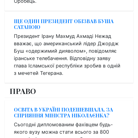
Оробець.
ЩЕ ОДИН ПРЕЗИДЕНТ ОБІЗВАВ БУША
САТАНОЮ
Президент Ірану Махмуд Ахмаді Нежад
вважає, що американський лідер Джордж
Буш «одержимий дияволом», повідомляє
іранське телебачення. Відповідну заяву
глава Ісламської республіки зробив в одній
з мечетей Тегерана.
ПРАВО
ОСВІТА В УКРАЇНІ ПОДЕШЕВШАЛА. ЗА
СПРИЯННЯ МІНІСТРА НІКОЛАЄНКА?
Сьогодні дипломованим фахівцем будь-
якого вузу можна стати всього за 800