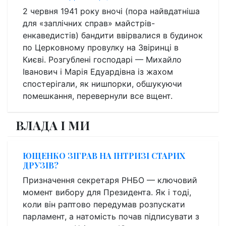
2 червня 1941 року вночі (пора найвдатніша
для «заплічних справ» майстрів-
енкаведистів) бандити ввірвалися в будинок
по Церковному провулку на Звіринці в
Києві. Розгублені господарі — Михайло
Іванович і Марія Едуардівна із жахом
спостерігали, як нишпорки, обшукуючи
помешкання, перевернули все вщент.
ВЛАДА І МИ
ЮЩЕНКО ЗІГРАВ НА ІНТРИЗІ СТАРИХ
ДРУЗІВ?
Призначення секретаря РНБО — ключовий
момент вибору для Президента. Як і тоді,
коли він раптово передумав розпускати
парламент, а натомість почав підписувати з