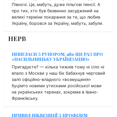
Півночі. Це, мабуть, дуже пільгові пенсії. А
про тих, хто був безвинно засуджений на
великі терміни покарання за те, що любив
Україну, боровся за Україну, мабуть, забули.
НЕРВ
НЕВІГЛАСИ З РУПОРОМ, або ЩЕ РАЗ ПРО
«НАСИЛЬНИЦЬКУ УКРАЇНІЗАЦІЮ»
Пригадуєте? — кілька тижнів тому ні сіло ні
впало з Москви у наш бік бабахнув черговий
залп офіційно-владного «возмущенія»
буцімто новими утисками російської мови
на українських теренах, зокрема в Івано-
Франківську.
ПРИВИД ІНКВІЗИЦІЇ З ПРОФІЛЕМ