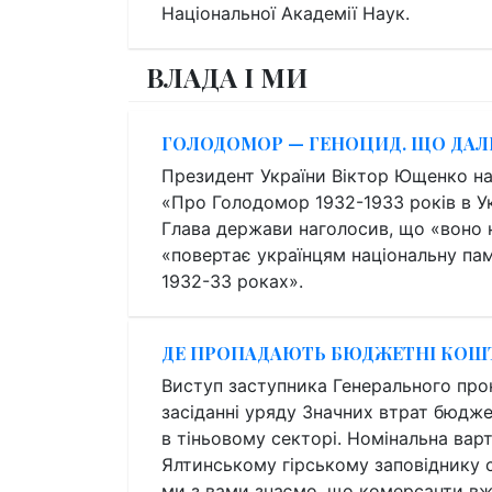
Національної Академії Наук.
ВЛАДА І МИ
ГОЛОДОМОР — ГЕНОЦИД. ЩО ДАЛ
Президент України Віктор Ющенко н
«Про Голодомор 1932-1933 років в У
Глава держави наголосив, що «воно 
«повертає українцям національну пам
1932-33 роках».
ДЕ ПРОПАДАЮТЬ БЮДЖЕТНІ КОШ
Виступ заступника Генерального про
засіданні уряду Значних втрат бюдже
в тіньовому секторі. Номінальна варт
Ялтинському гірському заповіднику с
ми з вами знаємо, що комерсанти вж