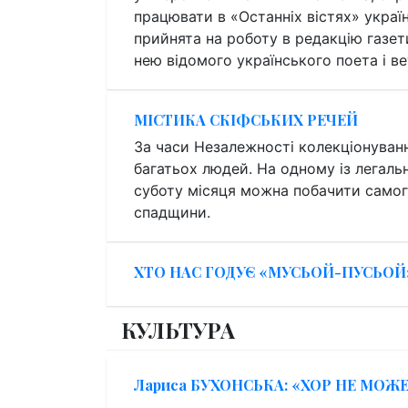
працювати в «Останніх вістях» україн
прийнята на роботу в редакцію газет
нею відомого українського поета і в
МІСТИКА СКІФСЬКИХ РЕЧЕЙ
За часи Незалежності колекціонуван
багатьох людей. На одному із легаль
суботу місяця можна побачити самог
спадщини.
ХТО НАС ГОДУЄ «МУСЬОЙ-ПУСЬОЙ
КУЛЬТУРА
Лариса БУХОНСЬКА: «ХОР НЕ МО