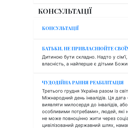
КОНСУЛЬТАЦІЇ
КОНСУЛЬТАЦІЇ
БАТЬКИ, НЕ ПРИВЛАСНЮЙТЕ СВОЇХ
Дитиною бути складно. Надто у сім’ї,
власність, а найперше є дітьми Бож
ЧУДОДІЙНА РАННЯ РЕАБІЛІТАЦІЯ
Третього грудня Україна разом із св
Міжнародний день інвалідів. Ця дата 
виявляти милосердя до інвалідів, аб
особливими потребами», людей, які н
не може повноцінно жити через соціал
цивілізований державний шлях, намаг