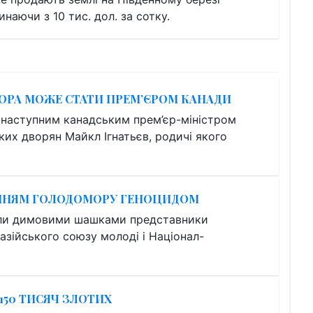
наючи з 10 тис. дол. за сотку.
ОРА МОЖЕ СТАТИ ПРЕМ’ЄРОМ КАНАДИ
а наступним канадським прем’єр-міністром
их дворян Майкл Ігнатьєв, родичі якого
АННЯМ ГОЛОДОМОРУ ГЕНОЦИДОМ
али димовими шашками представники
зійського союзу молоді і Націонал-
150 ТИСЯЧ ЗЛОТИХ