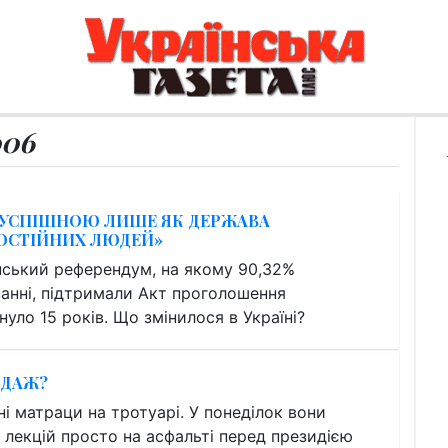
006
Е УСПІШНОЮ ЛИШЕ ЯК ДЕРЖАВА
ОСТІЙНИХ ЛЮДЕЙ»
їнський референдум, на якому 90,32%
ванні, підтримали Акт проголошення
нуло 15 років. Що змінилося в Україні?
ОДАЖ?
і матраци на тротуарі. У понеділок вони
о лекцій просто на асфальті перед президією