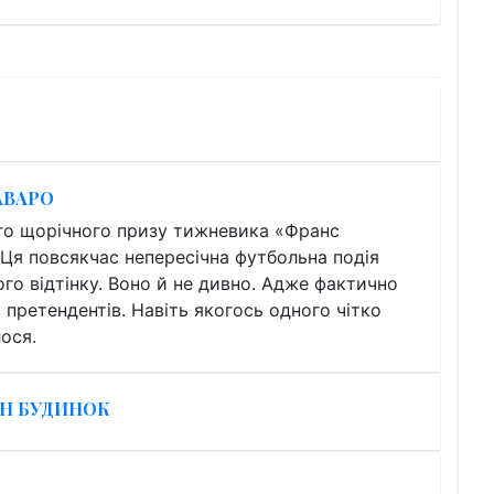
АВАРО
го щорічного призу тижневика «Франс
Ця повсякчас непересічна футбольна подія
ого відтінку. Воно й не дивно. Адже фактично
претендентів. Навіть якогось одного чітко
ося.
ИН БУДИНОК