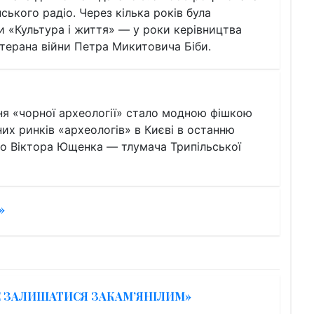
ського радіо. Через кілька років була
и «Культура і життя» — у роки керівництва
етерана війни Петра Микитовича Біби.
ня «чорної археології» стало модною фішкою
них ринків «археологів» в Києві в останню
о Віктора Ющенка — тлумача Трипільської
»
ЖЕ ЗАЛИШАТИСЯ ЗАКАМ’ЯНІЛИМ»