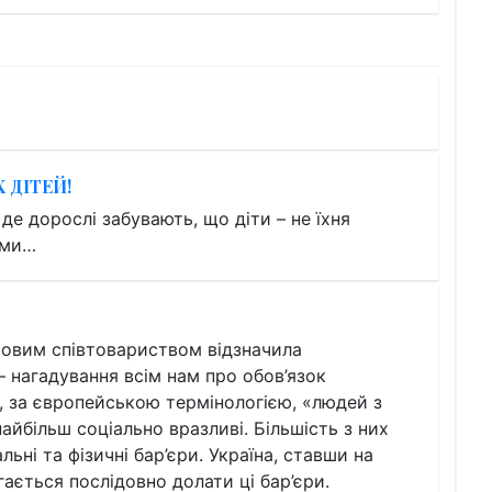
 ДІТЕЙ!
 де дорослі забувають, що діти – не їхня
ими…
ітовим співтовариством відзначила
– нагадування всім нам про обов’язок
о, за європейською термінологією, «людей з
айбільш соціально вразливі. Більшість з них
ьні та фізичні бар’єри. Україна, ставши на
ається послідовно долати ці бар’єри.