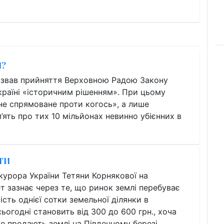
І?
азвав прийняття Верховною Радою Закону
країні «історичним рішенням». При цьому
не спрямоване проти когось», а лише
’ять про тих 10 мільйонах невинно убієнних в
ТИ
курора України Тетяни Корнякової на
т зазнає через те, що ринок землі перебуває
ість однієї сотки земельної ділянки в
ьогодні становить від 300 до 600 грн., хоча
е продають землі на Південному березі