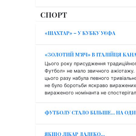
СПОРТ
«ШАХТАР» – У КУБКУ УЄФА
«ЗОЛОТИЙ М’ЯЧ» В ІТАЛІЙЦЯ КАН
Цього року присудження традиційно
Футбол» не мало звичного ажіотажу. 
цього разу набула певного тривіальн
не було боротьби яскраво виражених 
вираженого номінанта не спостерігал
ФУТБОЛУ СТАЛО БІЛЬШЕ… НА ОД
ЯКЩО ЛІКАР ДАЛЕКО…