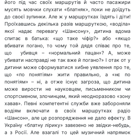
його під час своїх маршрутів й часто пасажири
мусять мовчки слухати «блатняк», поки не доїдуть
до своєї зупинки. Але ж у маршрутках їздять і діти!
Проїхавшись декілька разів маршруткою, «воділа»
якої надає перевагу «Шансону», дитина вдома
спитає в батька: «що таке чіфір?» або «якщо
вбивати погано, то чому той дядя співає про те,
що убивця – «нормальний пацан»? А, може
убивати насправді не так вже й погано?» І отак от у
дитини може сформуватися хибне уявлення про те,
що «по понятіям» жити правильно, а «нє по
понятіям» – ні, а отже існує загроза, що дитина
може вирости не науковцем, письменником чи
спортсменом, злочинцем, який неодноразово «зону
хавав». Певні компетентні служби вже забороняли
водіям включати в своїх маршрутках радіо
«Шансон», але це розпорядження не дало ефекту. В
Україну «блатну лірику» завезено не звідки-небудь,
а з Росії. Але взагалі то цей музичний напрямок