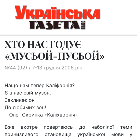
ХТО НАС ГОДУЄ
«МУСЬОЙ-ПУСЬОЙ»
№44 (92) / 7-13 грудня 2006 рік
Нащо нам тепер Каліфорнія?
Є в нас свій музон,
Закликає он
До любимих зон!
Олег Скрипка «Каліхворнія»
Вже вкотре повертаюсь до наболілої теми
принизливого становища української мови у