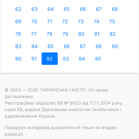
62
63
64
65
66
67
68
69
70
71
72
73
74
75
76
77
78
79
80
81
82
83
84
85
86
87
88
89
90
91
92
93
94
95
© 2004 — 2026 "УКРАЇНСЬКА ГАЗЕТА". Усі права
застережено.
Реєстраційне свідоцтво КВ № 9633 від 11.11.2004 року,
серія КВ, видане Державним комітетом телебачення і
радіомовлення України.
Передрук матеріалів дозволяэться тільки за згодою
редакції.