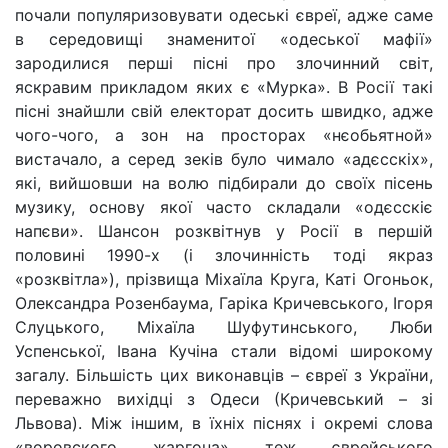
почали популяризовувати одеські євреї, адже саме
в середовищі знаменитої «одеської мафії»
зародилися перші пісні про злочинний світ,
яскравим прикладом яких є «Мурка». В Росії такі
пісні знайшли свій електорат досить швидко, адже
чого-чого, а зон на просторах «нєобьятной»
вистачало, а серед зеків було чимало «адєсскіх»,
які, вийшовши на волю підбирали до своїх пісень
музику, основу якої часто складали «одєсскіє
напєви». Шансон розквітнув у Росії в першій
половині 1990-х (і злочинність тоді якраз
«розквітла»), прізвища Міхаїла Круга, Каті Огоньок,
Олександра Розенбаума, Гаріка Кричевського, Ігоря
Слуцького, Міхаїла Шуфутинського, Люби
Успенської, Івана Кучіна стали відомі широкому
загалу. Більшість цих виконавців – євреї з України,
переважно вихідці з Одеси (Кричевський – зі
Львова). Між іншим, в їхніх піснях і окремі слова
«воровского жаргона» теж єврейського