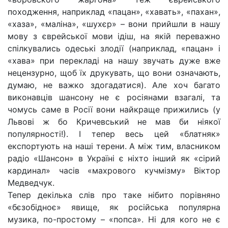
походження, наприклад «пацан», «хавать», «пахан»,
«хаза», «маліна», «шухєр» – вони прийшли в нашу
мову з єврейської мови ідіш, на якій переважно
спілкувались одеські злодії (наприклад, «пацан» і
«хава» при перекладі на нашу звучать дуже вже
нецензурно, щоб їх друкувать, що вони означають,
думаю, не важко здогадатися). Але хоч багато
виконавців шансону не є росіянами взагалі, та
чомусь саме в Росії вони найкраще прижились (у
Львові ж бо Кричевський не мав би ніякої
популярності!). І тепер весь цей «блатняк»
експортують на наші терени. А між тим, власником
радіо «Шансон» в Україні є ніхто інший як «сірий
кардинал» часів «махрового кучмізму» Віктор
Медведчук.
Тепер декілька слів про таке нібито порівняно
«бєзобідноє» явище, як російська популярна
музика, по-простому – «попса». Ні для кого не є