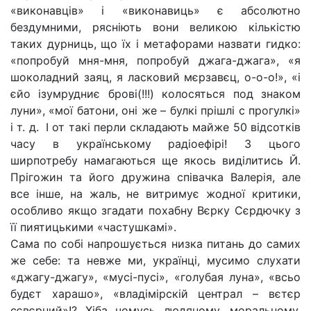
«виконавців» і «виконавиць» є абсолютно
бездумними, рясніють вони великою кількістю
таких дурниць, що їх і метафорами назвати гидко:
«попробуй мня-мня, попробуй джага-джага», «я
шоколадний заяц, я ласковий мєрзавєц, о-о-о!», «і
єйо ізумрудниє брові(!!!) колосяться под знаком
луни», «мої батони, оні же – булкі прішлі с прогулкі»
і т. д. І от такі перли складають майже 50 відсотків
часу в українському радіоефірі! З цього
ширпотребу намагаються ще якось виділитись Й.
Прігожин та його дружина співачка Валерія, але
все інше, на жаль, не витримує жодної критики,
особливо якщо згадати похабну Вєрку Сєрдючку з
її пиятицькими «частушкамі».
Сама по собі напрошується низка питань до самих
же себе: та невже ми, українці, мусимо слухати
«джагу-джагу», «мусі-пусі», «голубая луна», «всьо
будєт харашо», «владімірскій централ – вєтєр
сєвєрний»!? Хіба чомусь людяному, моральному,