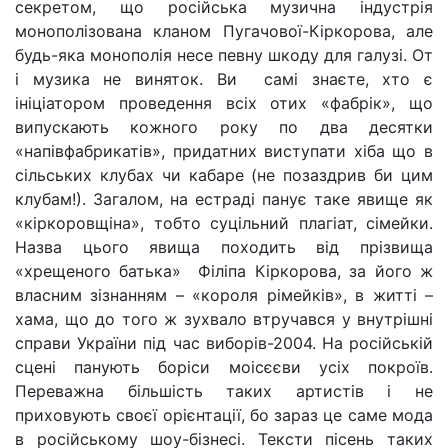
секретом, що російська музична індустрія
монополізована кланом Пугачової-Кіркорова, але
будь-яка монополія несе певну шкоду для галузі. От
і музика не виняток. Ви самі знаєте, хто є
ініціатором проведення всіх отих «фабрік», що
випускають кожного року по два десятки
«напівфабрикатів», придатних виступати хіба що в
сільських клубах чи кабаре (не позаздрив би цим
клубам!). Загалом, на естраді панує таке явище як
«кіркоровщіна», тобто суцільний плагіат, сімейки.
Назва цього явища походить від прізвища
«хрещеного батька» Філіпа Кіркорова, за його ж
власним зізнанням – «короля рімейків», в житті –
хама, що до того ж зухвало втручався у внутрішні
справи України під час виборів-2004. На російській
сцені панують боріси моісєєви усіх покроїв.
Переважна більшість таких артистів і не
приховують своєї орієнтації, бо зараз це саме мода
в російському шоу-бізнесі. Тексти пісень таких