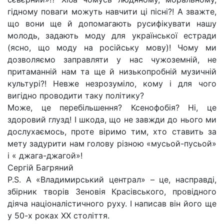
гідному поваги можуть навчити ці пісні?! А зважте,
що вони ще й допомагають русифікувати нашу
молодь, задають моду для української естради
(ясно, що моду на російську мову)! Чому ми
дозволяємо заправляти у нас чужоземній, не
притаманній нам та ще й низькопробній музичній
культурі?! Невже незрозуміло, кому і для чого
вигідно проводити таку політику?
Може, це перебільшення? Ксенофобія? Ні, це
здоровий глузд! І шкода, що не завжди до нього ми
дослухаємось, проте віримо тим, хто ставить за
мету задурити нам голову різною «мусьой-пусьой»
і « джага-джагой»!
Сергій Багряний
P.S. А «Владимирський централ» – це, насправді,
збірник творів Зеновія Красівського, провідного
діяча націоналістичного руху. І написав він його ще
у 50-х роках ХХ століття.