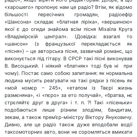
«харошего» пропонує нам це радіо? Втім, як відомо
більшості пересічних громадян, радіоефір
«Шансона» складає «блатная ліріка», «вершиною»
якої є до огиди знайома всім пісня Міхаїла Круга
«Владімірскій централ». (Довідка: взагалі то
«шансон» (з французької перекладається як
«пісня») – це авторська пісня, зазвичай романс, що
виконується під гітару. В СРСР такі пісні виконував
В. Висоцький. І ніякий «блатняк» тоді був ні при
чому). Постає само собою запитання: як нормальна
людина мусить реагувати на такі рядки з пісень як
«мой номєр – 245», «етапом із Твєрі жизнь
размєняна», «і «пєро» за ето получай», «братва, нє
стрєляйтє друг в друга» і т. п. ?! Такі «пісеньки»
подобаються лише різним злодіям, бандитам,
зекам, а також прем’єр-міністру Віктору Януковичу.
Дивно, але це радіо також дуже вподобали водії
таксомоторних авто, вони не соромляться вмикати