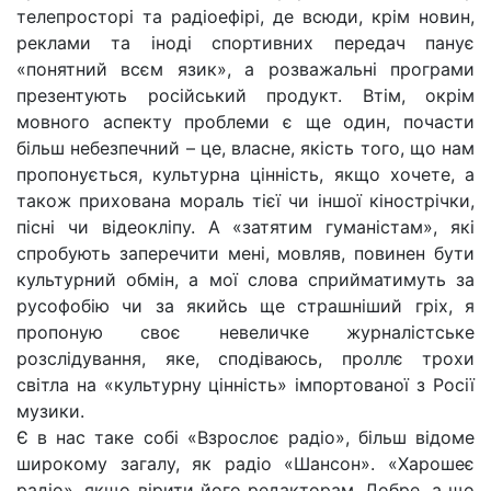
телепросторі та радіоефірі, де всюди, крім новин,
реклами та іноді спортивних передач панує
«понятний всєм язик», а розважальні програми
презентують російський продукт. Втім, окрім
мовного аспекту проблеми є ще один, почасти
більш небезпечний – це, власне, якість того, що нам
пропонується, культурна цінність, якщо хочете, а
також прихована мораль тієї чи іншої кінострічки,
пісні чи відеокліпу. А «затятим гуманістам», які
спробують заперечити мені, мовляв, повинен бути
культурний обмін, а мої слова сприйматимуть за
русофобію чи за якийсь ще страшніший гріх, я
пропоную своє невеличке журналістське
розслідування, яке, сподіваюсь, проллє трохи
світла на «культурну цінність» імпортованої з Росії
музики.
Є в нас таке собі «Взрослоє радіо», більш відоме
широкому загалу, як радіо «Шансон». «Харошеє
радіо», якщо вірити його редакторам. Добре, а що