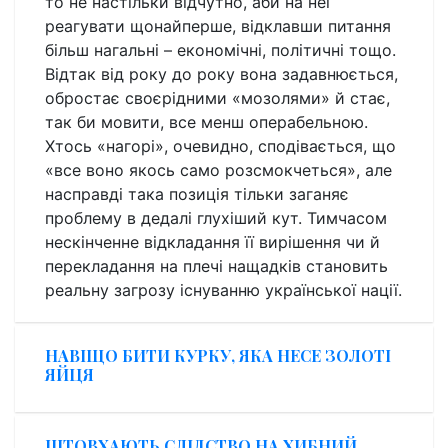
то не настільки відчутно, аби на неї
реагувати щонайперше, відклавши питання
більш нагальні – економічні, політичні тощо.
Відтак від року до року вона задавнюється,
обростає своєрідними «мозолями» й стає,
так би мовити, все менш операбельною.
Хтось «нагорі», очевидно, сподівається, що
«все воно якось само розсмокчеться», але
насправді така позиція тільки заганяє
проблему в дедалі глухіший кут. Тимчасом
нескінченне відкладання її вирішення чи й
перекладання на плечі нащадків становить
реальну загрозу існуванню української нації.
НАВІЩО БИТИ КУРКУ, ЯКА НЕСЕ ЗОЛОТІ
ЯЙЦЯ
ШТОВХАЮТЬ СЛІДСТВО НА ХИБНИЙ