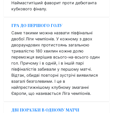
Наймаститіший фаворит проти дебютанта
кубкового фіналу.
ГРА ДО ПЕРШОГО ГОЛУ
Саме такими можна назвати півфінальні
двобої Ліги чемпіонів. У кожному з двох
двораундових протистоянь загальною
тривалістю 180 хвилин кожне долю
переможця вирішив всього-на-всього один
гол. Причому і в одній, і в іншій парі
півфіналістів забивали у першому матчі.
Відтак, обидві повторні зустрічі виявилися
взагалі безголевими. І це в
найпрестижнішому клубному змаганні
Європи, що називається Ліга чемпіонів.
ДВІ ПОРАЗКИ В ОДНОМУ МАТЧІ