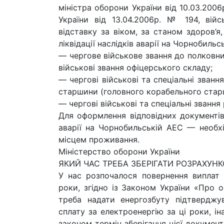
міністра оборони України від 10.03.200
України від 13.04.2006р. № 194, вій
відставку за віком, за станом здоров’я
ліквідації наслідків аварії на Чорнобиль
— чергове військове звання до полковни
військові звання офіцерського складу;
— чергові військові та спеціальні званн
старшини (головного корабельного стар
— чергові військові та спеціальні звання
Для оформлення відповідних документів
аварії на Чорнобильській АЕС — необхі
місцем проживання.
Міністерство оборони України
ЯКИЙ ЧАС ТРЕБА ЗБЕРІГАТИ РОЗРАХУН
У нас розпочалося повернення виплат 
роки, згідно із Законом України «Про о
треба надати енергозбуту підтверджу
сплату за електроенергію за ці роки, і
законом термін зберігання цієї докумен