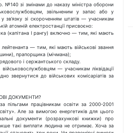
6р. №140 зі змінами до наказу міністра оборони
ськовослужбовцям, звільненим у запас або у
, у зв’язку зі скороченням штатів — учасникам
ській атомній електростанції присвоєно:
ка (капітана І рангу) включно — тим, які мають
я лейтенанта — тим, які мають військові звання
шини), прапорщика (мічмана);
 рядового і сержантського складу.
 військовослужбовцям — учасникам ліквідації
дно звернутися до військових комісаріатів за
КОВІ ДОКУМЕНТИ?
за пільгами працівникам освіти за 2000-2001
світу». Але за вимогою енергетиків для цього
вальні документи (розрахункові книжки) про
накше такі виплати людина не отримає. Хоча за
тації становить три роки. Чи правомірні вимоги