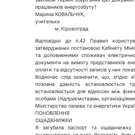
працівників енергозбуту?
Марина КОВАЛЬЧУК,
учителька
м. Кіровоград
Відповідно до п.42 Правил користув
затверджених постановою Кабінету Мініст
та доповненнями споживач електричної
документи на вимогу представників ене
оплати та відсутності записів у них пока
Водночас слід зазначити, що, згідно зі
позовна давність встановлюється т
встановлюється для відносин між фіз
особами (підприємствами, організаціями
Міністерство палива та енергетики Укра
ПОНОВЛЕННЯ
ОЩАДКНИЖКИ
Я загубила паспорт та ощадкнижку.
ощадкнижкою, не знаю. Розкажіть, будь л