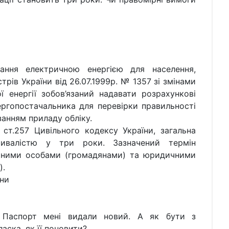
ання електричною енергією для населення,
рів України від 26.07.1999р. № 1357 зі змінами
 енергії зобов’язаний надавати розрахункові
ргопостачальника для перевірки правильності
занням приладу обліку.
 ст.257 Цивільного кодексу України, загальна
ривалістю у три роки. Зазначений термін
ичними особами (громадянами) та юридичними
).
їни
 Паспорт мені видали новий. А як бути з
аска, як її поновити?