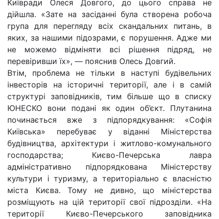
Київради Олеся Довгого, до цього справа не
дійшла. «Зате на засіданні була створена робоча
група для перегляду всіх скандальних питань, в
яких, за нашими підозрами, є порушення. Адже ми
не можемо відміняти всі рішення підряд, не
перевіривши їх», — пояснив Олесь Довгий.
Втім, проблема не тільки в наступі будівельних
інвесторів на історичні території, але і в самій
структурі заповідників, тим більше що в списку
ЮНЕСКО вони подані як один об’єкт. Плутанина
починається вже з підпорядкування: «Софія
Київська» перебуває у віданні Міністерства
будівництва, архітектури і житлово-комунального
господарства; Києво-Печерська лавра
адміністративно підпорядкована Міністерству
культури і туризму, а територіально є власністю
міста Києва. Тому не дивно, що міністерства
розміщують на цій території свої підрозділи. «На
території Києво-Печерського заповідника