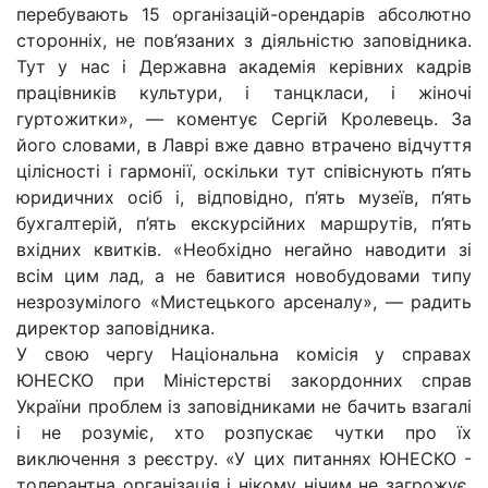
перебувають 15 організацій-орендарів абсолютно
сторонніх, не пов’язаних з діяльністю заповідника.
Тут у нас і Державна академія керівних кадрів
працівників культури, і танцкласи, і жіночі
гуртожитки», — коментує Сергій Кролевець. За
його словами, в Лаврі вже давно втрачено відчуття
цілісності і гармонії, оскільки тут співіснують п’ять
юридичних осіб і, відповідно, п’ять музеїв, п’ять
бухгалтерій, п’ять екскурсійних маршрутів, п’ять
вхідних квитків. «Необхідно негайно наводити зі
всім цим лад, а не бавитися новобудовами типу
незрозумілого «Мистецького арсеналу», — радить
директор заповідника.
У свою чергу Національна комісія у справах
ЮНЕСКО при Міністерстві закордонних справ
України проблем із заповідниками не бачить взагалі
і не розуміє, хто розпускає чутки про їх
виключення з реєстру. «У цих питаннях ЮНЕСКО -
толерантна організація і нікому нічим не загрожує.