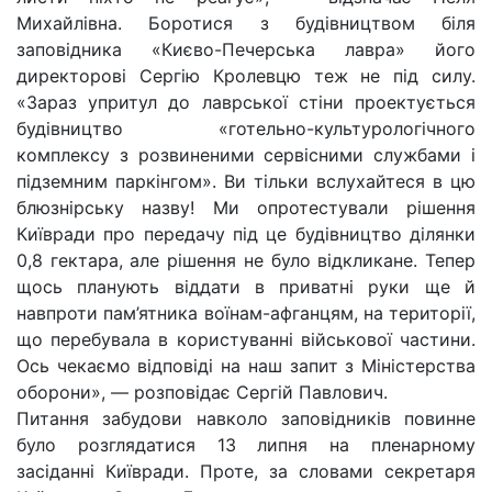
Михайлівна. Боротися з будівництвом біля
заповідника «Києво-Печерська лавра» його
директорові Сергію Кролевцю теж не під силу.
«Зараз упритул до лаврської стіни проектується
будівництво «готельно-культурологічного
комплексу з розвиненими сервісними службами і
підземним паркінгом». Ви тільки вслухайтеся в цю
блюзнірську назву! Ми опротестували рішення
Київради про передачу під це будівництво ділянки
0,8 гектара, але рішення не було відкликане. Тепер
щось планують віддати в приватні руки ще й
навпроти пам’ятника воїнам-афганцям, на території,
що перебувала в користуванні військової частини.
Ось чекаємо відповіді на наш запит з Міністерства
оборони», — розповідає Сергій Павлович.
Питання забудови навколо заповідників повинне
було розглядатися 13 липня на пленарному
засіданні Київради. Проте, за словами секретаря