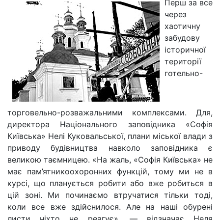
Перш за все
через
хаотичну
забудову
історичної
території
готельно-
торговельно-розважальними комплексами. Для,
директора Національного заповідника «Софія
Київська» Нелі Куковальської, плани міської влади з
приводу будівництва навколо заповідника є
великою таємницею. «На жаль, «Софія Київська» не
має пам’ятникоохоронних функцій, тому ми не в
курсі, що планується робити або вже робиться в
цій зоні. Ми починаємо втручатися тільки тоді,
коли все вже здійснилося. Але на наші обурені
листи ніхто не реагує», — відзначає Неля