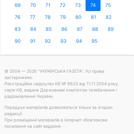
69
70
71
72
73
74
75
76
77
78
79
80
81
82
83
84
85
86
87
88
89
90
91
92
93
94
95
© 2004 — 2026 "УКРАЇНСЬКА ГАЗЕТА". Усі права
застережено.
Реєстраційне свідоцтво КВ № 9633 від 11.11.2004 року,
серія КВ, видане Державним комітетом телебачення і
радіомовлення України.
Передрук матеріалів дозволяэться тільки за згодою
редакції.
При розміщенні матеріалів в Інтернет обов’язкове
посилання на сайт видання.