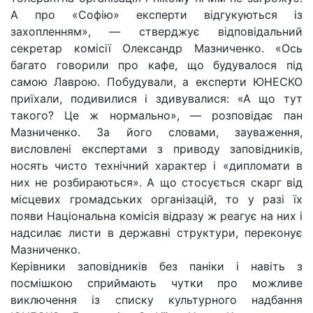
А про «Софію» експерти відгукуються із
захопленням», — стверджує відповідальний
секретар комісії Олександр Мазниченко. «Ось
багато говорили про кафе, що будувалося під
самою Лаврою. Побудували, а експерти ЮНЕСКО
приїхали, подивилися і здивувалися: «А що тут
такого? Це ж нормально», — розповідає пан
Мазниченко. За його словами, зауваження,
висловлені експертами з приводу заповідників,
носять чисто технічний характер і «дипломати в
них не розбираються». А що стосується скарг від
місцевих громадських організацій, то у разі їх
появи Національна комісія відразу ж реагує на них і
надсилає листи в державні структури, переконує
Мазниченко.
Керівники заповідників без паніки і навіть з
посмішкою сприймають чутки про можливе
виключення із списку культурного надбання