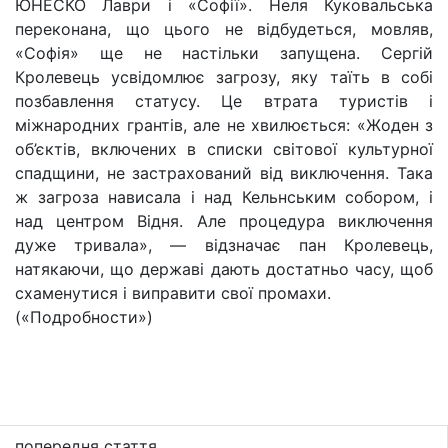
ЮНЕСКО Лаври і «Софії». Неля Куковальська
переконана, що цього не відбудеться, мовляв,
«Софія» ще не настільки запущена. Сергій
Кролевець усвідомлює загрозу, яку таїть в собі
позбавлення статусу. Це втрата туристів і
міжнародних грантів, але не хвилюється: «Жоден з
об’єктів, включених в списки світової культурної
спадщини, не застрахований від виключення. Така
ж загроза нависала і над Кельнським собором, і
над центром Відня. Але процедура виключення
дуже тривала», — відзначає пан Кролевець,
натякаючи, що державі дають достатньо часу, щоб
схаменутися і виправити свої промахи.
(«Подробности»)
попередня стаття