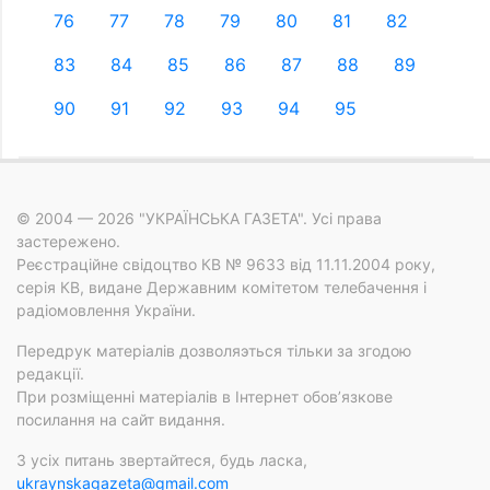
76
77
78
79
80
81
82
83
84
85
86
87
88
89
90
91
92
93
94
95
© 2004 — 2026 "УКРАЇНСЬКА ГАЗЕТА". Усі права
застережено.
Реєстраційне свідоцтво КВ № 9633 від 11.11.2004 року,
серія КВ, видане Державним комітетом телебачення і
радіомовлення України.
Передрук матеріалів дозволяэться тільки за згодою
редакції.
При розміщенні матеріалів в Інтернет обов’язкове
посилання на сайт видання.
З усіх питань звертайтеся, будь ласка,
ukraynskagazeta@gmail.com