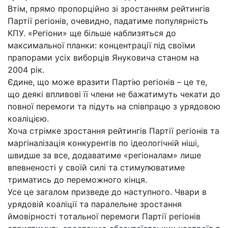
Втім, прямо пропорційно зі зростанням рейтингів
Партії регіонів, очевидно, падатиме популярність
КПУ. «Регіони» ще більше наблизяться до
максимальної планки: концентрації під своїми
прапорами усіх виборців Януковича станом на
2004 рік.
Єдине, що може вразити Партію регіонів – це те,
що деякі впливові її члени не бажатимуть чекати до
повної перемоги та підуть на співпрацю з урядовою
коаліцією.
Хоча стрімке зростання рейтингів Партії регіонів та
маргіналізація конкурентів по ідеологічній ніші,
швидше за все, додаватиме «регіоналам» лише
впевненості у своїй силі та стимулюватиме
триматись до переможного кінця.
Усе це загалом призведе до наступного. Чвари в
урядовій коаліції та паралельне зростання
ймовірності тотальної перемоги Партії регіонів