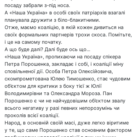
посаду забрали з-під носа.
А «Наша Україна» в особі своїх патріархів взагалі
планувала дружити з біло-блакитними.
Отже, маємо коаліцію, в якій кожен дивиться на
своїх формальних партнерів трохи скоса. Помітьте,
і це на самому початку.
А що буде далі? Далі буде ось що...
«Наша Україна», пропихаючи на посаду спікера
Петра Порошенка, закладає і собі, і коаліції міну
сповільненої дії. Особа Петра Олексійовича,
скомпрометована Юлею Тимошенко, стає чудовим
об’єктом для критики з боку тієї ж Юлії
Володимирівни та Олександра Мороза. Пан
Порошенко є чи не найчудовішим об’єктом звалу
всього негативу у разі певних непорозумінь чи
проколів всієї коаліції.
Народ, в основній своїй масі, дуже легко віритиме
у те, що саме Порошенко став основним фактором