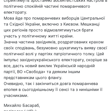
сприятимуть зростанню абсентеїстських настроїв в
політично спокійній частині помаранчевого
електорату.
Мова йде про помаранчевих виборців Центральної
та Східної України, включно з Києвом. Мешканці
цих регіонів просто відмовлятимуться брати
участь у політичному житті країни.
Значна частина західняків, роздратованих крахом
своїх сподівань, безумовно шукатимуть вияву своєї
політичної волі у партіях патріотичного толку. Цей
імпульс західноукраїнського електорату, скоріше за
все, дасть новий виклик Українській народній
партії, ВО «Свобода» та деяким іншим
представникам цього флангу.
Очевидно, так і закінчиться довга помаранчева
епопея в сьогоднішньому її сенсі та з нинішніми її
учасниками.
Михайло Басараб,