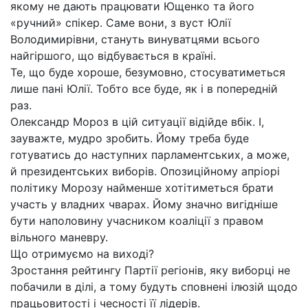
якому не дають працювати Ющенко та його
«ручний» спікер. Саме вони, з вуст Юлії
Володимирівни, стануть винуватцями всього
найгіршого, що відбувається в країні.
Те, що буде хороше, безумовно, стосуватиметься
лише пані Юлії. Тобто все буде, як і в попередній
раз.
Олександр Мороз в цій ситуації відійде вбік. І,
зауважте, мудро зробить. Йому треба буде
готуватись до наступних парламентських, а може,
й президентських виборів. Опозиційному апріорі
політику Морозу найменше хотітиметься брати
участь у владних чварах. Йому значно вигідніше
бути наполовину учасником коаліції з правом
вільного маневру.
Що отримуємо на виході?
Зростання рейтингу Партії регіонів, яку виборці не
побачили в ділі, а тому будуть сповнені ілюзій щодо
працьовитості і чесності її лідерів.