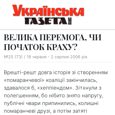
ВЕЛИКА ПЕРЕМОГА, ЧИ
ПОЧАТОК КРАХУ?
№25 (73) / 19 червня - 2 серпня 2006 рік
Врешті-решт довга історія зі створенням
«помаранчевої» коаліції закінчилась,
здавалося б, «хеппіендом». Зітхнули з
полегшенням, бо нібито знято напругу,
публічні чвари припинились, колишні
помаранчеві друзі, а потім затяті