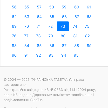
56
55
57
58
59
60
61
62
63
64
65
66
67
68
69
70
71
72
73
74
75
76
77
78
79
80
81
82
83
84
85
86
87
88
89
90
91
92
93
94
95
© 2004 — 2026 "УКРАЇНСЬКА ГАЗЕТА". Усі права
застережено.
Реєстраційне свідоцтво КВ № 9633 від 11.11.2004 року,
серія КВ, видане Державним комітетом телебачення і
радіомовлення України.