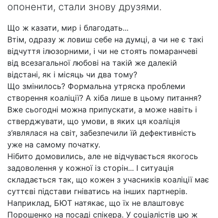
опоненти, стали знову друзями.
Що ж казати, мир і благодать...
Втім, одразу ж ловиш себе на думці, а чи не є такі
відчуття ілюзорними, і чи не стоять помаранчеві
від всезагальної любові на такій же далекій
відстані, як і місяць чи два тому?
Що змінилось? Формальна утряска проблеми
створення коаліції? А хіба лише в цьому питання?
Вже сьогодні можна припускати, а може навіть і
стверджувати, що умови, в яких ця коаліція
з’являлася на світ, забезпечили їй дефективність
уже на самому початку.
Нібито домовились, але не відчувається якогось
задоволення у кожної із сторін... І ситуація
складається так, що кожен з учасників коаліції має
суттєві підстави гніватись на інших партнерів.
Наприклад, БЮТ натякає, що їх не влаштовує
Порошенко на посаді спікера. У соціалістів цю ж