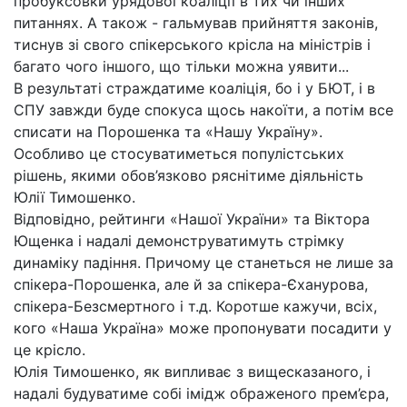
пробуксовки урядової коаліції в тих чи інших
питаннях. А також - гальмував прийняття законів,
тиснув зі свого спікерського крісла на міністрів і
багато чого іншого, що тільки можна уявити...
В результаті страждатиме коаліція, бо і у БЮТ, і в
СПУ завжди буде спокуса щось накоїти, а потім все
списати на Порошенка та «Нашу Україну».
Особливо це стосуватиметься популістських
рішень, якими обов’язково ряснітиме діяльність
Юлії Тимошенко.
Відповідно, рейтинги «Нашої України» та Віктора
Ющенка і надалі демонструватимуть стрімку
динаміку падіння. Причому це станеться не лише за
спікера-Порошенка, але й за спікера-Єханурова,
спікера-Безсмертного і т.д. Коротше кажучи, всіх,
кого «Наша Україна» може пропонувати посадити у
це крісло.
Юлія Тимошенко, як випливає з вищесказаного, і
надалі будуватиме собі імідж ображеного прем’єра,