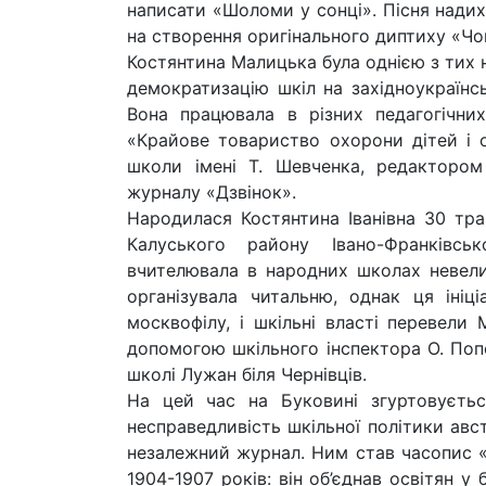
написати «Шоломи у сонці». Пісня надих
на створення оригінального диптиху «Чо
Костянтина Малицька була однією з тих н
демократизацію шкіл на західноукраїнсь
Вона працювала в різних педагогічни
«Крайове товариство охорони дітей і 
школи імені Т. Шевченка, редактором
журналу «Дзвінок».
Народилася Костянтина Іванівна 30 тра
Калуського району Івано-Франківсь
вчителювала в народних школах невелик
організувала читальню, однак ця ініц
москвофілу, і шкільні власті перевели 
допомогою шкільного інспектора О. Поп
школі Лужан біля Чернівців.
На цей час на Буковині згуртовується
несправедливість шкільної політики авс
незалежний журнал. Ним став часопис «
1904-1907 років: він об’єднав освітян у 