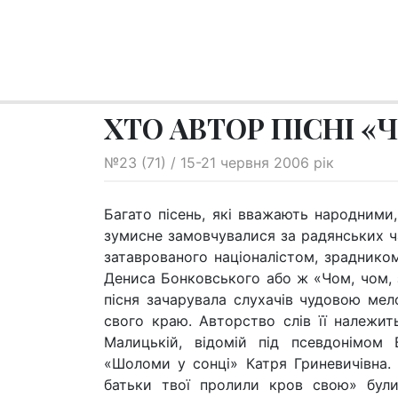
ХТО АВТОР ПІСНІ «
№23 (71) / 15-21 червня 2006 рік
Багато пісень, які вважають народними,
зумисне замовчувалися за радянських ча
затаврованого націоналістом, зрадником
Дениса Бонковського або ж «Чом, чом, з
пісня зачарувала слухачів чудовою мел
свого краю. Авторство слів її належить
Малицькій, відомій під псевдонімом 
«Шоломи у сонці» Катря Гриневичівна. Я
батьки твої пролили кров свою» бул