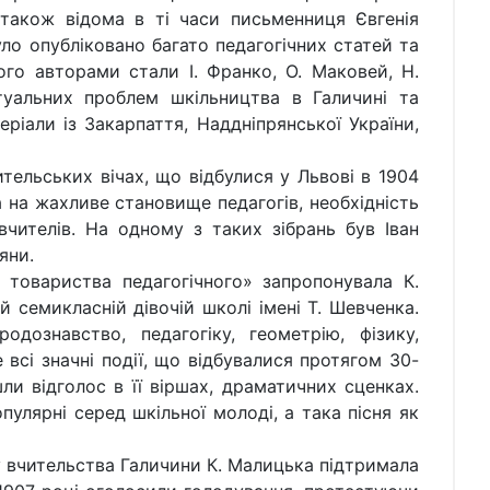
 також відома в ті часи письменниця Євгенія
о опубліковано багато педагогічних статей та
ого авторами стали І. Франко, О. Маковей, Н.
туальних проблем шкільництва в Галичині та
ріали із Закарпаття, Наддніпрянської України,
тельських вічах, що відбулися у Львові в 1904
а на жахливе становище педагогів, необхідність
 вчителів. На одному з таких зібрань був Іван
яни.
 товариства педагогічного» запропонувала К.
й семикласній дівочій школі імені Т. Шевченка.
дознавство, педагогіку, геометрію, фізику,
 всі значні події, що відбувалися протягом 30-
шли відголос в її віршах, драматичних сценках.
пулярні серед шкільної молоді, а така пісня як
 вчительства Галичини К. Малицька підтримала