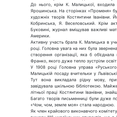
До нього, крім К. Малицької, входила
Ярошинська. На сторінках «Променя» бул
художніх творів Костянтини Іванівни. Й
Кобринська, Я. Веселовський. Крім ак
Буковині, журнал вміщував важливі мате
Америки.
Активну участь брала К. Малицька в учи
році. Головна увага на них була звернен
створення організації, яка б об’єднала
Франко, якого дуже тепло зустріли освіт
У 1908 році Головна управа «Руського
Малицькій посаду вчительки у Львівські
Тут вона викладала рідну мову, приро
завідувала шкільною бібліотекою. Майже
літньої праці Костянтини Іванівни, знай
Багато творів письменниці були дуже по
«Чом, чом, земле моя» стала народною.
Як член крайового виконавчого комітету