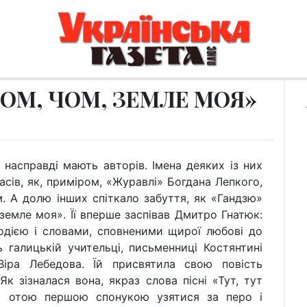
ЧОМ, ЧОМ, ЗЕМЛЕ МОЯ»
 насправді мають авторів. Імена деяких із них
сів, як, приміром, «Журавлі» Богдана Лепкого,
. А долю інших спіткало забуття, як «Гандзю»
емле моя». Її вперше заспівав Дмитро Гнатюк:
одією і словами, сповненими щирої любові до
 галицькій учительці, письменниці Костянтині
Віра Лебедова. Їй присвятила свою повість
к зізналася вона, якраз слова пісні «Тут, тут
и отою першою спонукою узятися за перо і