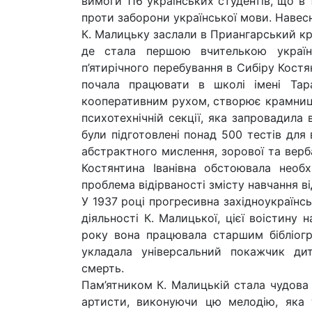
вимоги 116 українських студентів, що в
проти заборони української мови. Навесн
К. Малицьку заслали в Приангарський кр
де стала першою вчителькою українс
п’ятирічного перебування в Сибіру Костя
почала працювати в школі імені Тар
кооперативним рухом, створює крамниці
психотехнічній секції, яка запровадила
були підготовлені понад 500 тестів для 
абстрактного мислення, зорової та верба
Костянтина Іванівна обстоювала необхі
проблема відірваності змісту навчання ві
У 1937 році прогресивна західноукраїнсь
діяльності К. Малицької, цієї воістину 
року вона працювала старшим бібліогра
укладала універсальний покажчик дит
смерть.
Пам’ятником К. Малицькій стала чудова 
артисти, виконуючи цю мелодію, яка 