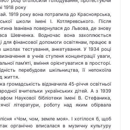
 1907 році оголосили голодування, протестуючи
і 1918 року
ай. 1919 року вона потрапила до Красноярська,
ької школи імені І. Котляревського. Після
нтина Іванівна повернулася до Львова, де знову
аса Шевченка. Водночас вона захоплюється
 для фінансової допомоги освітянам, працює в
 в школах тестування, анкетування. У 1934 році
визначення в учнів ступеня концентрації уваги,
льної пам’яті, вміння орієнтуватися в просторі.
дність перебудови шкільництва, її непокоїла
д життя.
ка громадськість відзначила 45-річчя освітньої
народної вчительки українських дітей. А з 1939
фом Наукової бібліотеки імені В. Стефаника,
ячої літератури, роботу над яким обірвала
пісня «Чом, чом, земле моя». І хотілося б, щоб
так органічно вписалася в музичну культуру