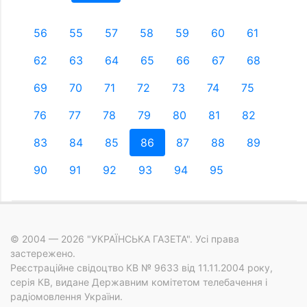
56
55
57
58
59
60
61
62
63
64
65
66
67
68
69
70
71
72
73
74
75
76
77
78
79
80
81
82
83
84
85
86
87
88
89
90
91
92
93
94
95
© 2004 — 2026 "УКРАЇНСЬКА ГАЗЕТА". Усі права
застережено.
Реєстраційне свідоцтво КВ № 9633 від 11.11.2004 року,
серія КВ, видане Державним комітетом телебачення і
радіомовлення України.