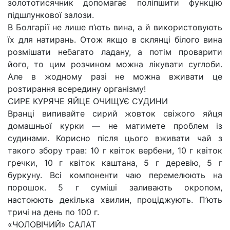
золототисячник допомагає поліпшити функцію
підшлункової залози.
В Болгарії не лише п’ють вина, а й використовують
їх для натирань. Отож якщо в склянці білого вина
розмішати небагато ладану, а потім проварити
його, то цим розчином можна лікувати суглоби.
Але в жодному разі не можна вживати це
розтирання всередину організму!
СИРЕ КУРЯЧЕ ЯЙЦЕ ОЧИЩУЄ СУДИНИ
Вранці випивайте сирий жовток свіжого яйця
домашньої курки — не матимете проблем із
судинами. Корисно після цього вживати чай з
такого збору трав: 10 г квіток вербени, 10 г квіток
гречки, 10 г квіток каштана, 5 г деревію, 5 г
буркуну. Всі компоненти чаю перемелюють на
порошок. 5 г суміші заливають окропом,
настоюють декілька хвилин, проціджують. П’ють
тричі на день по 100 г.
«ЧОЛОВІЧИЙ» САЛАТ