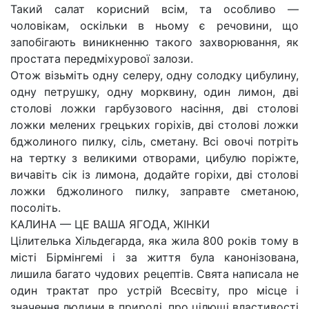
Такий салат корисний всім, та особливо —
чоловікам, оскільки в ньому є речовини, що
запобігають виникненню такого захворювання, як
простата передміхурової залози.
Отож візьміть одну селеру, одну солодку цибулину,
одну петрушку, одну морквину, один лимон, дві
столові ложки гарбузового насіння, дві столові
ложки мелених грецьких горіхів, дві столові ложки
бджолиного пилку, сіль, сметану. Всі овочі потріть
на тертку з великими отворами, цибулю поріжте,
вичавіть сік із лимона, додайте горіхи, дві столові
ложки бджолиного пилку, заправте сметаною,
посоліть.
КАЛИНА — ЦЕ ВАША ЯГОДА, ЖІНКИ
Цілителька Хільдегарда, яка жила 800 років тому в
місті Бірмінгемі і за життя була канонізована,
лишила багато чудових рецептів. Свята написала не
один трактат про устрій Всесвіту, про місце і
значення людини в природі, про цілющі властивості