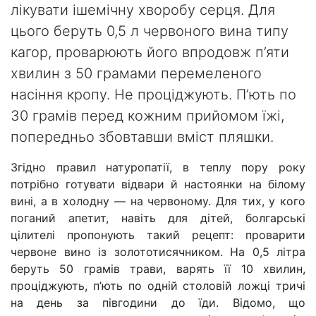
лікувати ішемічну хворобу серця. Для
цього беруть 0,5 л червоного вина типу
кагор, проварюють його впродовж п’яти
хвилин з 50 грамами перемеленого
насіння кропу. Не проціджують. П’ють по
30 грамів перед кожним прийомом їжі,
попередньо збовтавши вміст пляшки.
Згідно правил натуропатії, в теплу пору року
потрібно готувати відвари й настоянки на білому
вині, а в холодну — на червоному. Для тих, у кого
поганий апетит, навіть для дітей, болгарські
цілителі пропонують такий рецепт: проварити
червоне вино із золототисячником. На 0,5 літра
беруть 50 грамів трави, варять її 10 хвилин,
проціджують, п’ють по одній столовій ложці тричі
на день за півгодини до їди. Відомо, що