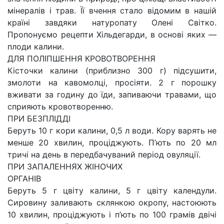
мінералів і трав. Її вчення стало відомим в нашій
країні завдяки натуропату Олені Світко.
Пропонуємо рецепти Хільдегарди, в основі яких —
плоди калини.
ДЛЯ ПОЛІПШЕННЯ КРОВОТВОРЕННЯ
Кісточки калини (приблизно 300 г) підсушити,
змолоти на кавомолці, просіяти. 2 г порошку
вживати за годину до їди, запиваючи травами, що
сприяють кровотворенню.
ПРИ БЕЗПЛІДДІ
Беруть 10 г кори калини, 0,5 л води. Кору варять не
менше 20 хвилин, проціджують. П’ють по 20 мл
тричі на день в передбачуваний період овуляції.
ПРИ ЗАПАЛЕННЯХ ЖІНОЧИХ
ОРГАНІВ
Беруть 5 г цвіту калини, 5 г цвіту календули.
Сировину заливають склянкою окропу, настоюють
10 хвилин, проціджують і п’ють по 100 грамів двічі