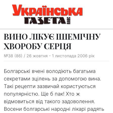
ВИНО ЛІКУЄ ІШЕМІЧНУ
ХВОРОБУ СЕРЦЯ
№38 (86) / 26 жовтня - 1 листопада 2006 рік
Болгарські вчені володіють багатьма
секретами зцілень за допомогою вина.
Такі рецепти зазвичай користуються
популярністю. Ще б пак! Хто ж
відмовиться від такого задоволення.
Восени болгарські народні лікарі радять