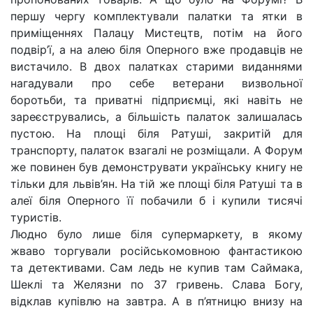
першу чергу комплектували палатки та ятки в
приміщеннях Палацу Мистецтв, потім на його
подвір’ї, а на алею біля Оперного вже продавців не
вистачило. В двох палатках старими виданнями
нагадували про себе ветерани визвольної
боротьби, та приватні підприємці, які навіть не
зареєструвались, а більшість палаток залишалась
пустою. На площі біля Ратуші, закритій для
транспорту, палаток взагалі не розміщали. А Форум
же повинен був демонструвати українську книгу не
тільки для львів’ян. На тій же площі біля Ратуші та в
алеї біля Оперного її побачили б і купили тисячі
туристів.
Людно було лише біля супермаркету, в якому
жваво торгували російськомовною фантастикою
та детективами. Сам ледь не купив там Саймака,
Шеклі та Желязни по 37 гривень. Слава Богу,
відклав купівлю на завтра. А в п’ятницю внизу на