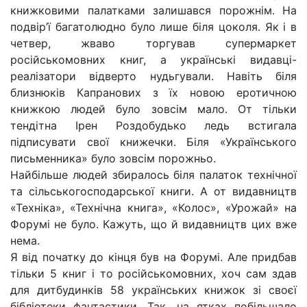
книжковими палатками залишався порожнім. На
подвір’ї багатолюдно було лише біля цоколя. Як і в
четвер, жваво торгував супермаркет
російськомовних книг, а українські видавці-
реалізатори відверто нудьгували. Навіть біля
близнюків Капранових з їх новою еротичною
книжкою людей було зовсім мало. От тільки
тендітна Ірен Роздобудько ледь встигала
підписувати свої книжечки. Біля «Українського
письменника» було зовсім порожньо.
Найбільше людей збиралось біля палаток технічної
та сільськогосподарської книги. А от видавництв
«Техніка», «Технічна книга», «Колос», «Урожай» на
Форумі не було. Кажуть, що й видавництв цих вже
нема.
Я від початку до кінця був на Форумі. Але придбав
тільки 5 книг і то російськомовних, хоч сам здав
для дитбудинків 58 українських книжок зі своєї
бібліотеки фантастики. Так, на ятках побільшало