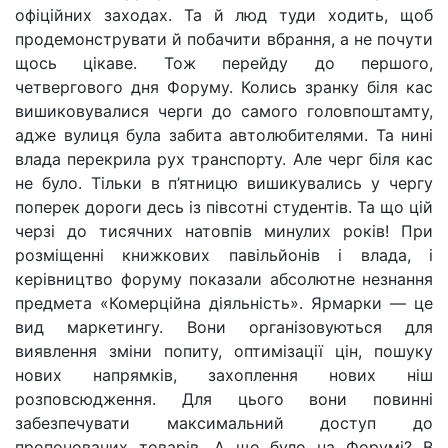
офіційних заходах. Та й люд туди ходить, щоб
продемонструвати й побачити вбрання, а не почути
щось цікаве. Тож перейду до першого,
четвергового дня Форуму. Колись зранку біля кас
вишиковувалися черги до самого головпоштамту,
адже вулиця була забита автолюбителями. Та нині
влада перекрила рух транспорту. Але черг біля кас
не було. Тільки в п’ятницю вишикувались у чергу
поперек дороги десь із півсотні студентів. Та що цій
черзі до тисячних натовпів минулих років! При
розміщенні книжкових павільйонів і влада, і
керівництво форуму показали абсолютне незнання
предмета «Комерційна діяльність». Ярмарки — це
вид маркетингу. Вони організовуються для
виявлення зміни попиту, оптимізації цін, пошуку
нових напрямків, захоплення нових ніш
розповсюдження. Для цього вони повинні
забезпечувати максимальний доступ до
пропонованих товарів. А що було на Форумі? В