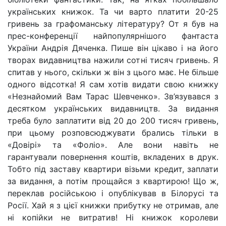
українських книжок. Та чи варто платити 20-25
гривень за графоманську літературу? От я був на
прес-конференції найпопулярнішого фантаста
України Андрія Дяченка. Пише він цікаво і на його
творах видавництва нажили сотні тисяч гривень. Я
спитав у нього, скільки ж він з цього має. Не більше
одного відсотка! Я сам хотів видати свою книжку
«Незнайомий Вам Тарас Шевченко». Зв’язувався з
десятком українських видавництв. За видання
треба було заплатити від 20 до 200 тисяч гривень,
при цьому розповсюджувати брались тільки в
«Довірі» та «Фоліо». Але вони навіть не
гарантували повернення коштів, вкладених в друк.
Тобто під заставу квартири візьми кредит, заплати
за видання, а потім прощайся з квартирою! Що ж,
переклав російською і опублікував в Білорусі та
Росії. Хай я з цієї книжки прибутку не отримав, але
ні копійки не витратив! Ні книжок королеви