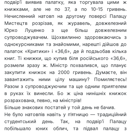
подвір’ї виявив палатку, яка торгувала цими ж
книжками, але не по 37, а по 10-15 гривень.
Нечисленний натовп на другому поверсі Палацу
Мистецтв розрізав, як журавель, довжелезний
Юрко Луценко з ще більш довжелезним
супроводжувачем. Щохвилинно здоровкаючись з
однокурсниками та знайомими, нарешті дійшов до
палаток «Критики» і «36,6», де й подзьобав кілька
книг. Ті книжки, що купив біля російського «36,6»,
розмели зразу ж. Міністр похвалився, що планує
закупити книжок на 2000 гривень. Думаєте, він
завантажить ними цілу машину? Помиляєтесь!
Разом з супроводжуючим та ще одним приятелем
в руках їх винесли. Бо ж ціна нинішніх книжок
розрахована, певно, на міністрів!
Більше знакових постатей у той день не бачив.
Не було натовпів навіть у п’ятницю — традиційний
студентський день. Так, на подвір’ї Палацу
побільшало юних облич, та підвал палацу з