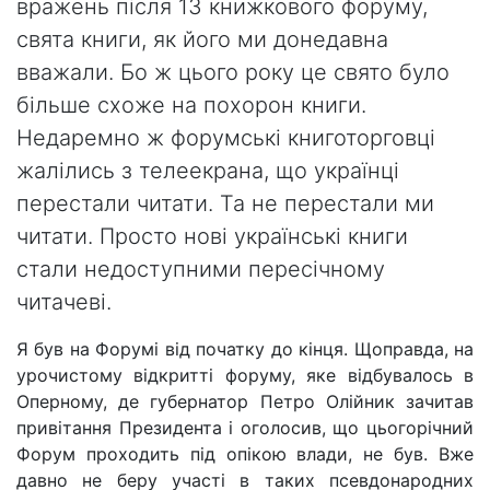
вражень після 13 книжкового форуму,
свята книги, як його ми донедавна
вважали. Бо ж цього року це свято було
більше схоже на похорон книги.
Недаремно ж форумські книготорговці
жалілись з телеекрана, що українці
перестали читати. Та не перестали ми
читати. Просто нові українські книги
стали недоступними пересічному
читачеві.
Я був на Форумі від початку до кінця. Щоправда, на
урочистому відкритті форуму, яке відбувалось в
Оперному, де губернатор Петро Олійник зачитав
привітання Президента і оголосив, що цьогорічний
Форум проходить під опікою влади, не був. Вже
давно не беру участі в таких псевдонародних