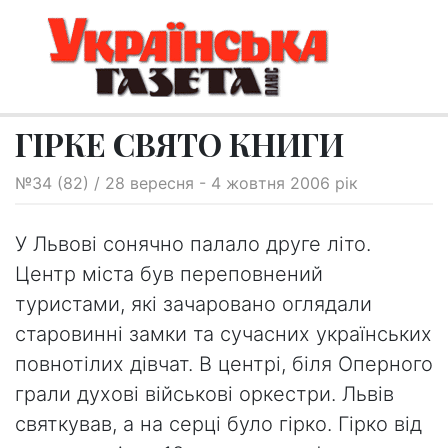
ГІРКЕ СВЯТО КНИГИ
№34 (82) / 28 вересня - 4 жовтня 2006 рік
У Львові сонячно палало друге літо.
Центр міста був переповнений
туристами, які зачаровано оглядали
старовинні замки та сучасних українських
повнотілих дівчат. В центрі, біля Оперного
грали духові військові оркестри. Львів
святкував, а на серці було гірко. Гірко від