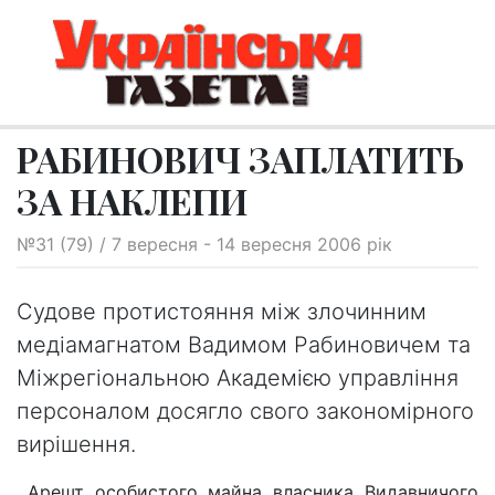
РАБИНОВИЧ ЗАПЛАТИТЬ
ЗА НАКЛЕПИ
№31 (79) / 7 вересня - 14 вересня 2006 рік
Судове протистояння між злочинним
медіамагнатом Вадимом Рабиновичем та
Міжрегіональною Академією управління
персоналом досягло свого закономірного
вирішення.
Арешт особистого майна власника Видавничого