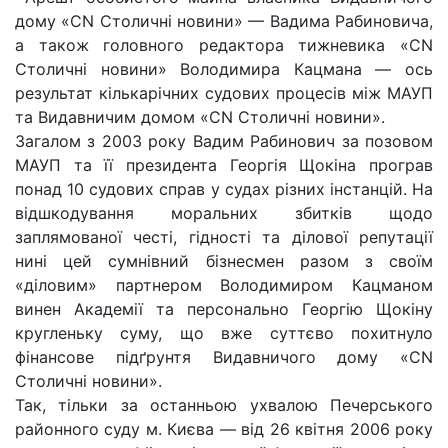
дому «СN Столичні новини» — Вадима Рабиновича,
а також головного редактора тижневика «СN
Столичні новини» Володимира Кацмана — ось
результат кількарічних судових процесів між МАУП
та Видавничим домом «СN Столичні новини».
Загалом з 2003 року Вадим Рабинович за позовом
МАУП та її президента Георгія Щокіна програв
понад 10 судових справ у судах різних інстанцій. На
відшкодування моральних збитків щодо
заплямованої честі, гідності та ділової репутації
нині цей сумнівний бізнесмен разом з своїм
«діловим» партнером Володимиром Кацманом
винен Академії та персонально Георгію Щокіну
кругленьку суму, що вже суттєво похитнуло
фінансове підґрунтя Видавничого дому «СN
Столичні новини».
Так, тільки за останньою ухвалою Печерського
районного суду м. Києва — від 26 квітня 2006 року