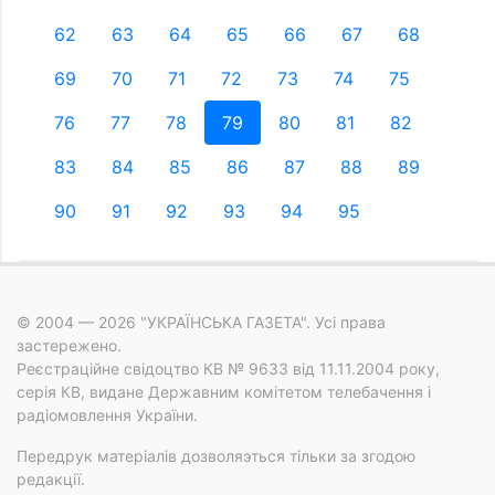
62
63
64
65
66
67
68
69
70
71
72
73
74
75
76
77
78
79
80
81
82
83
84
85
86
87
88
89
90
91
92
93
94
95
© 2004 — 2026 "УКРАЇНСЬКА ГАЗЕТА". Усі права
застережено.
Реєстраційне свідоцтво КВ № 9633 від 11.11.2004 року,
серія КВ, видане Державним комітетом телебачення і
радіомовлення України.
Передрук матеріалів дозволяэться тільки за згодою
редакції.