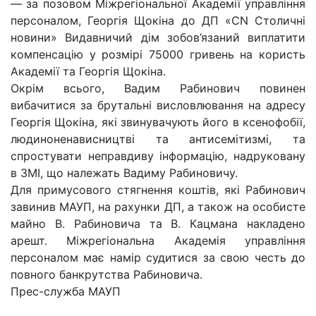
— за позовом Міжрегіональної Академії управління
персоналом, Георгія Щокіна до ДП «СN Столичні
новини» Видавничий дім зобов’язаний виплатити
компенсацію у розмірі 75000 гривень на користь
Академії та Георгія Щокіна.
Окрім всього, Вадим Рабинович повинен
вибачитися за брутальні висловлювання на адресу
Георгія Щокіна, які звинувачують його в ксенофобії,
людиноненависництві та антисемітизмі, та
спростувати неправдиву інформацію, надруковану
в ЗМІ, що належать Вадиму Рабиновичу.
Для примусового стягнення коштів, які Рабинович
завинив МАУП, на рахунки ДП, а також на особисте
майно В. Рабиновича та В. Кацмана накладено
арешт. Міжрегіональна Академія управління
персоналом має намір судитися за свою честь до
повного банкрутства Рабиновича.
Прес-служба МАУП