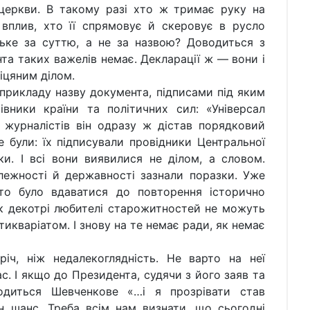
 церкви. В такому разі хто ж тримає руку на
ї вплив, хто її спрямовує й скеровує в русло
ське за суттю, а не за назвою? Доводиться з
нта таких важелів немає. Декларації ж — вони і
біцяним ділом.
я прикладу назву документа, підписами під яким
івники країни та політичних сил: «Універсал
 журналістів він одразу ж дістав порядковий
 були: їх підписували провідники Центральної
ки. І всі вони виявилися не ділом, а словом.
алежності й державності зазнали поразки. Уже
то було вдаватися до повторення історично
к декотрі любителі старожитностей не можуть
икваріатом. І знову на те немає ради, як немає
іч, ніж недалекоглядність. Не варто на неї
с. І якщо до Президента, судячи з його заяв та
годиться Шевченкове «…і я прозрівати став
 шанс. Треба всім нам визнати, що сьогодні