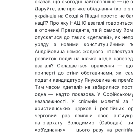
сказав, що сьогодні найголовніше — це об
Даруйте, але про яке об’єднання (кого з
українців на Сході й Півдні просто не б
нації? Про яку НАЦІЮ взагалі говоритьс
в оточенні Президента, та й самому йому
опускатися до таких «деталей», як непр
уряду з новими конституційними п
Андрійовича немає жодного інтелектуала
розвиток подій на кілька ходів напере
взагалі? Складається враження — що
приперті до стіни обставинами, які са
подати кандидатуру Януковича на прем’є
Тим часом «деталі» не забарилися поста
одна — надто показова. У Софійському
незалежності. У спільній молитві за
християнських церков і релігійних ор
черговий раз явивши своє антиукр
патріархату Володимир (Сабодан) ц
«об’єднання» — цього разу на релігійн