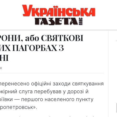
ОНИ, або СВЯТКОВІ
ИХ ПАГОРБАХ З
НІ
ік
 перенесено офіційні заходи святкування
окірний слуга перебував у дорозі й
фіївки — першого населеного пункту
пропетровськ».