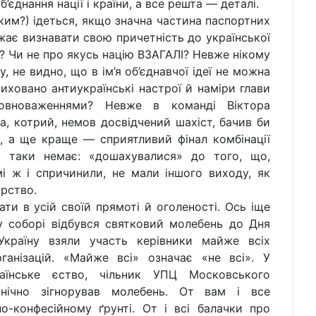
’єднання нації і країни, а все решта — деталі.
 ким?) ідеться, якщо значна частина паспортних
ажає визнавати свою причетність до української
я? Чи не про якусь націю ВЗАГАЛІ? Невже нікому
, не видно, що в ім’я об’єднавчої ідеї не можна
иховано антиукраїнські настрої й наміри глави
овноваженнями? Невже в команді Віктора
, котрий, немов досвідчений шахіст, бачив би
д, а ще краще — сприятливий фінал комбінації
 таки немає: «дошахувалися» до того, що,
мі ж і спричинили, не мали іншого виходу, як
рство.
ти в усій своїй прямоті й оголеності. Ось іще
 соборі відбувся святковий молебень до Дня
 Україну взяли участь керівники майже всіх
ганізацій. «Майже всі» означає «не всі». У
аїнське єство, чільник УПЦ Московського
инічно зігнорував молебень. От вам і все
о-конфесійному ґрунті. От і всі балачки про