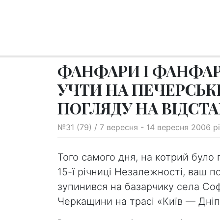
ФАНФАРИ І ФАНФАР
УЧТИ НА ПЕЧЕРСЬК
ПОГЛЯДУ НА ВІДСТА
№31 (79) / 7 вересня - 14 вересня 2006 р
Того самого дня, на котрий було
15-ї річниці Незалежності, ваш п
зупинився на базарчику села Со
Черкащини на трасі «Київ — Дні