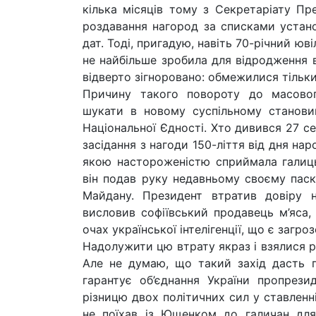
кілька місяців тому з Секретаріату Пр
роздавання нагород за списками установ
дат. Тоді, пригадую, навіть 70-річний юв
не найбільше зробила для відродження в
відверто зігноровано: обмежилися тільк
Причину такого повороту до масовог
шукати в новому суспільному становищ
Національної Єдності. Хто дивився 27 с
засідання з нагоди 150-ліття від дня нар
якою настороженістю сприймала галиц
він подав руку недавньому своєму паск
Майдану. Президент втратив довіру н
висловив софіївський продавець м’яса,
очах української інтелігенції, що є загр
Надолужити цю втрату якраз і взялися р
Але не думаю, що такий захід дасть п
гарантує об’єднання України пропрези
різницю двох політичних сил у ставленн
не поїхав із Ющенком до галичан для