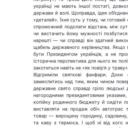
українці не мають іншої постаті, довк
держави й волі. Щоправда, ідея об’єдна
«деталей». Їхня суть у тому, чи готовий
спроможний подолати відстань між сутт
чи вистачить йому мужності позбутися 
нарешті — чи справді він здатний вико
щабель державного керівництва. Якщо 
бути Президентом українців, а не про
історична перспектива для нього як полі
закотиться навіть не «як повір’я у траву»
Відгриміли святкові фанфари. Доки 
замислитись над тим, яким чином поверн
державне свято справді гріло людські д
нагородними президентовими указами, 
копійку родинного бюджету й сидіти по 
виставляти на продаж обіч автотрас т
товар — вирощену городину, садовину,
та каву з термоса. І щоб ні від кого 