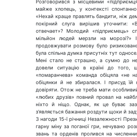
Розговорився з місцевими «підприємця
майже хлопець, у контексті спонтанн
«Нехай краще правлять бандити, ніж дем
покірний слуга вирішив уточнити: «
отвечает»? Молодий «підприємець» сп
мільйон людей мерзли на морозі?» І
продовжувати розмову було ризиковано. 
була спільна думка присутніх тут односе
Мені стало не страшно, а сумно до не
довели ситуацію в країні до того, 
«помаранчева» команда обіцяла «не над
обіцянки й не збиралася. І присуд їй
довіряти. Отож не треба мати особливий
«любих друзів» повний провал на найбл
ніхто й ніщо. Однак, як це буває за
з’являється бажання роздути щоки й зад
З нагоди 15-ї річниці Незалежності Пре
гарну міну за поганої гри, нечувано р
звань та орденів пролився на численний