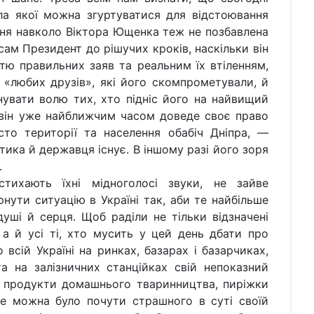
ола якої можна згуртуватися для відстоювання
ння навколо Віктора Ющенка теж не позбавлена
 сам Президент до рішучих кроків, наскільки він
ю правильних заяв та реальним їх втіленням,
«любих друзів», які його скомпрометували, й
нувати волю тих, хто підніс його на найвищий
він уже найближчим часом доведе своє право
сто території та населення обабіч Дніпра, —
тика й державця існує. В іншому разі його зоря
.
стихають їхні мідноголосі звуки, не зайве
ути ситуацію в Україні так, аби те найбільше
уші й серця. Щоб раділи не тільки відзначені
а й усі ті, хто мусить у цей день дбати про
всій Україні на ринках, базарах і базарчиках,
а на залізничних станційках свій непоказний
 продукти домашнього тваринництва, пиріжки
не можна було почути страшного в суті своїй