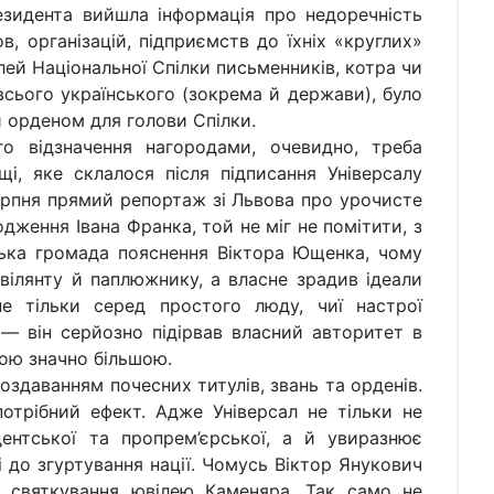
езидента вийшла інформація про недоречність
, організацій, підприємств до їхніх «круглих»
ілей Національної Спілки письменників, котра чи
сього українського (зокрема й держави), було
и орденом для голови Спілки.
о відзначення нагородами, очевидно, треба
і, яке склалося після підписання Універсалу
ерпня прямий репортаж зі Львова про урочисте
одження Івана Франка, той не міг не помітити, з
ька громада пояснення Віктора Ющенка, чому
вілянту й паплюжнику, а власне зрадив ідеали
е тільки серед простого люду, чиї настрої
 — він серйозно підірвав власний авторитет в
озою значно більшою.
оздаванням почесних титулів, звань та орденів.
отрібний ефект. Адже Універсал не тільки не
дентської та пропрем’єрської, а й увиразнює
і до згуртування нації. Чомусь Віктор Янукович
 святкування ювілею Каменяра. Так само не