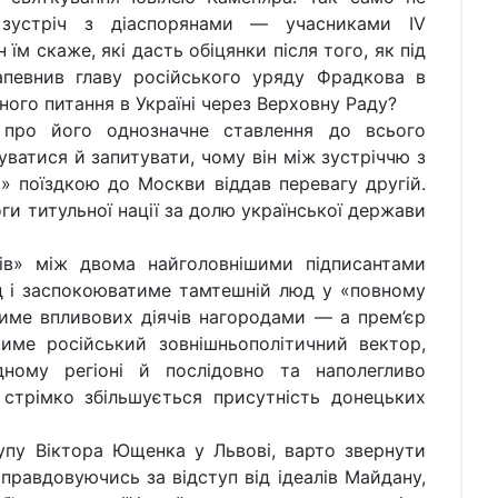
у зустріч з діаспорянами — учасниками IV
 їм скаже, які дасть обіцянки після того, як під
апевнив главу російського уряду Фрадкова в
ого питання в Україні через Верховну Раду?
про його однозначне ставлення до всього
уватися й запитувати, чому він між зустріччю з
» поїздкою до Москви віддав перевагу другій.
оги титульної нації за долю української держави
ків» між двома найголовнішими підписантами
ід і заспокоюватиме тамтешній люд у «повному
име впливових діячів нагородами — а прем’єр
име російський зовнішньополітичний вектор,
ному регіоні й послідовно та наполегливо
стрімко збільшується присутність донецьких
пу Віктора Ющенка у Львові, варто звернути
иправдовуючись за відступ від ідеалів Майдану,