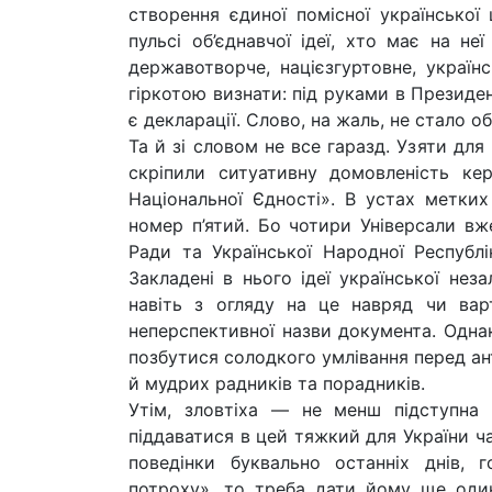
створення єдиної помісної української
пульсі об’єднавчої ідеї, хто має на не
державотворче, націєзгуртовне, україн
гіркотою визнати: під руками в Президе
є декларації. Слово, на жаль, не стало о
Та й зі словом не все гаразд. Узяти дл
скріпили ситуативну домовленість кер
Національної Єдності». В устах метких
номер п’ятий. Бо чотири Універсали вже
Ради та Української Народної Республі
Закладені в нього ідеї української нез
навіть з огляду на це навряд чи вар
неперспективної назви документа. Одна
позбутися солодкого умлівання перед ант
й мудрих радників та порадників.
Утім, зловтіха — не менш підступна р
піддаватися в цей тяжкий для України ча
поведінки буквально останніх днів, 
потроху», то треба дати йому ще один