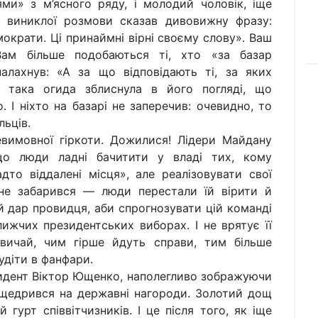
ми» з м’ясного ряду, і молодий чоловік, іще
о виниклої розмови сказав дивовижну фразу:
ократи. Ці принаймні вірні своєму слову». Ваш
Вам більше подобаються ті, хто «за базар
алахнув: «А за що відповідають ті, за яких
 така огида зблиснула в його погляді, що
І ніхто на базарі не заперечив: очевидно, то
льців.
вимовної гіркоти. Дожилися! Лідери Майдану
що люди ладні бачитити у владі тих, кому
то віддалені місця», але реалізовувати свої
 не забарився — люди перестали їй вірити й
 дар провидця, аби спрогнозувати цій команді
ижчих президентських виборах. І не врятує її
звичай, чим гірше йдуть справи, тим більше
удіти в фанфари.
зидент Віктор Ющенко, наполегливо зображуючи
озщедрився на державні нагороди. Золотий дощ
 гурт співвітчизників. І це після того, як іще