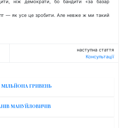
дити, ніж демократи, бо бандити «за базар
пт — як усе це зробити. Але невже ж ми такий
наступна стаття
Консультації
5 МІЛЬЙОНА ГРИВЕНЬ
АНІВ МАНУЙЛОВИЧІВ