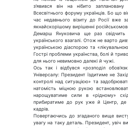
з’явився він на нібито запланован
Всесвітнього форуму українців. Бо що він
час недавнього візиту до Росії вже з
якнайскорішому вирішенні російськомовн
Демарш Януковича ще раз свідчить 
українського взагалі. Отож не варто див
українською діаспорою та «лікувальною
Гострі проблеми українства, болі й трив
для нього невимовно далекі й чужі.
Ось так і відбувся «розподіл обов’яз
Універсалу: Президент їздитиме не Зах
контролі над ситуацією» та задобрюват
натомість міцною рукою встановлюват
нарощуватиме сили в «рідному» схід
прибиратиме до рук уже й Центр, де 
кадрів.
Повертаючись до згаданого вище висту
увагу на таку деталь. Президент, увіч в