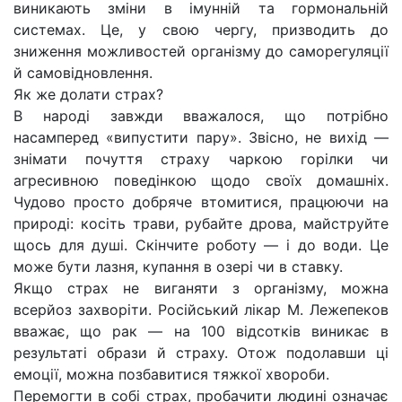
виникають зміни в імунній та гормональній
системах. Це, у свою чергу, призводить до
зниження можливостей організму до саморегуляції
й самовідновлення.
Як же долати страх?
В народі завжди вважалося, що потрібно
насамперед «випустити пару». Звісно, не вихід —
знімати почуття страху чаркою горілки чи
агресивною поведінкою щодо своїх домашніх.
Чудово просто добряче втомитися, працюючи на
природі: косіть трави, рубайте дрова, майструйте
щось для душі. Скінчите роботу — і до води. Це
може бути лазня, купання в озері чи в ставку.
Якщо страх не виганяти з організму, можна
всерйоз захворіти. Російський лікар М. Лежепеков
вважає, що рак — на 100 відсотків виникає в
результаті образи й страху. Отож подолавши ці
емоції, можна позбавитися тяжкої хвороби.
Перемогти в собі страх, пробачити людині означає