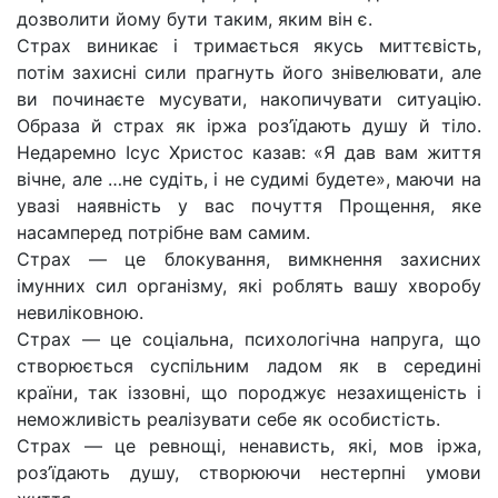
дозволити йому бути таким, яким він є.
Страх виникає і тримається якусь миттєвість,
потім захисні сили прагнуть його знівелювати, але
ви починаєте мусувати, накопичувати ситуацію.
Образа й страх як іржа роз’їдають душу й тіло.
Недаремно Ісус Христос казав: «Я дав вам життя
вічне, але …не судіть, і не судимі будете», маючи на
увазі наявність у вас почуття Прощення, яке
насамперед потрібне вам самим.
Страх — це блокування, вимкнення захисних
імунних сил організму, які роблять вашу хворобу
невиліковною.
Страх — це соціальна, психологічна напруга, що
створюється суспільним ладом як в середині
країни, так іззовні, що породжує незахищеність і
неможливість реалізувати себе як особистість.
Страх — це ревнощі, ненависть, які, мов іржа,
роз’їдають душу, створюючи нестерпні умови