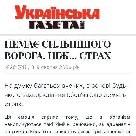
НЕМАЄ СИЛЬНІШОГО
ВОРОГА, НІЖ… СТРАХ
№26 (74) / 3-9 серпня 2006 рік
На думку багатьох вчених, в основі будь-
якого захворювання обов’язково лежить
страх.
Ця емоція сприяє тому, що в організмі
накопичуються такі хімічні речовини, як адреналін,
кортизон. Коли їхня кількість сягає критичної маси,