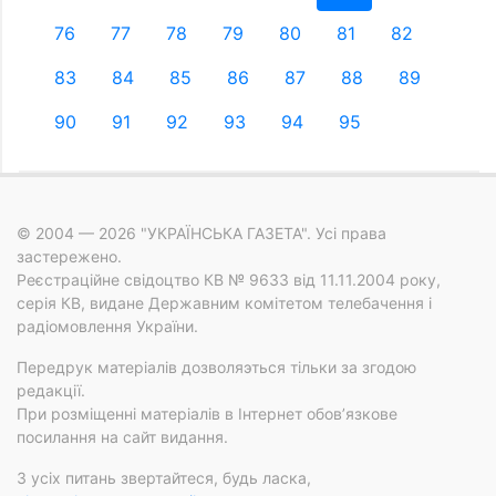
76
77
78
79
80
81
82
83
84
85
86
87
88
89
90
91
92
93
94
95
© 2004 — 2026 "УКРАЇНСЬКА ГАЗЕТА". Усі права
застережено.
Реєстраційне свідоцтво КВ № 9633 від 11.11.2004 року,
серія КВ, видане Державним комітетом телебачення і
радіомовлення України.
Передрук матеріалів дозволяэться тільки за згодою
редакції.
При розміщенні матеріалів в Інтернет обов’язкове
посилання на сайт видання.
З усіх питань звертайтеся, будь ласка,