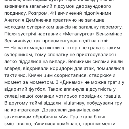
визначила загальний підсумок двораундового
поєдинку. Розгром, 4:1 вичинений підопічними
Анатолія Дем’яненка практично не залишив
молодим суперникам шансів на загальну перемогу.
Після зустрічі наставник «Металургса» Беньямінас
Зелькявічус так прокоментував події на полі:
— Наша команда ніколи в історії не грала з таким
суперником, тому спочатку не пристосувалися і
легко піддалися на випади. Великими силами йшли
вперед, відкривали коридори для атак, помилялися
тактично. Кияни цим скористалися, створюючи
момент за моментом. З «Динамо» не можна грати у
відкритий футбол. Також вплинула відсутність у
складі нашої команди чотирьох провідних гравців.
В другому таймі віддали ініціативу, побудували гру
на контратаках. Дозволяли динамівським
захисникам обробляти м’яч. Гра стала більш
змістовною, з’явилися комбінації, гарні моменти.