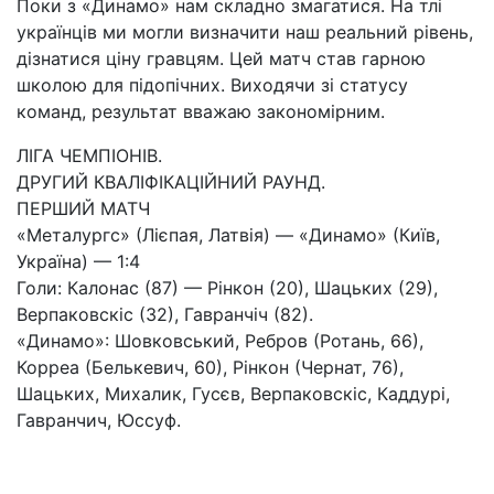
Поки з «Динамо» нам складно змагатися. На тлі
українців ми могли визначити наш реальний рівень,
дізнатися ціну гравцям. Цей матч став гарною
школою для підопічних. Виходячи зі статусу
команд, результат вважаю закономірним.
ЛІГА ЧЕМПІОНІВ.
ДРУГИЙ КВАЛІФІКАЦІЙНИЙ РАУНД.
ПЕРШИЙ МАТЧ
«Металургс» (Лієпая, Латвія) — «Динамо» (Київ,
Україна) — 1:4
Голи: Калонас (87) — Рінкон (20), Шацьких (29),
Верпаковскіс (32), Гавранчіч (82).
«Динамо»: Шовковський, Ребров (Ротань, 66),
Корреа (Белькевич, 60), Рінкон (Чернат, 76),
Шацьких, Михалик, Гусєв, Верпаковскіс, Каддурі,
Гавранчич, Юссуф.