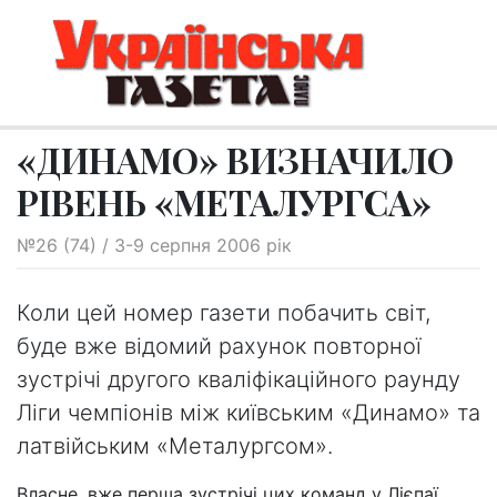
«ДИНАМО» ВИЗНАЧИЛО
РІВЕНЬ «МЕТАЛУРГСА»
№26 (74) / 3-9 серпня 2006 рік
Коли цей номер газети побачить світ,
буде вже відомий рахунок повторної
зустрічі другого кваліфікаційного раунду
Ліги чемпіонів між київським «Динамо» та
латвійським «Металургсом».
Власне, вже перша зустрічі цих команд у Лієпаї