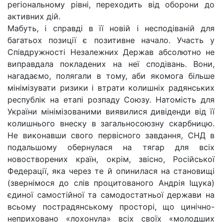
регіональному рівні, переходить від оборони до
активних дій.
Мабуть, і справді в її новій і несподіваній для
багатьох позиції є позитивне начало. Участь у
Співдружності Незалежних Держав абсолютно не
виправдала покладених на неї сподівань. Вони,
нагадаємо, полягали в тому, аби якомога більше
мінімізувати ризики і втрати колишніх радянських
республік на етапі розпаду Союзу. Натомість для
України мінімізованими виявилися дивіденди від її
колишнього внеску в загальносоюзну скарбницю.
Не виконавши свого первісного завдання, СНД в
подальшому обернулася на тягар для всіх
новостворених країн, окрім, звісно, Російської
Федерації, яка через те й опинилася на становищі
(звернімося до слів процитованого Андрія Іщука)
єдиної самостійної та самодостатньої держави на
всьому пострадянському просторі, що цинічно-
неприховано «лохонула» всіх своїх «молодших