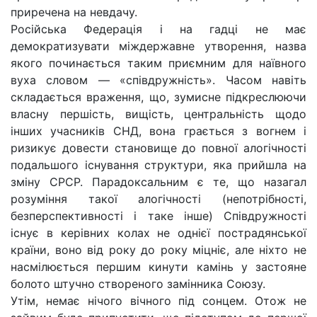
приречена на невдачу.
Російська Федерація і на гадці не має
демократизувати міждержавне утворення, назва
якого починається таким приємним для наївного
вуха словом — «співдружність». Часом навіть
складається враження, що, зумисне підкреслюючи
власну першість, вищість, центральність щодо
інших учасників СНД, вона грається з вогнем і
ризикує довести становище до повної алогічності
подальшого існування структури, яка прийшла на
зміну СРСР. Парадоксальним є те, що назагал
розуміння такої алогічності (непотрібності,
безперспективності і таке інше) Співдружності
існує в керівних колах не однієї пострадянської
країни, воно від року до року міцніє, але ніхто не
насмілюється першим кинути камінь у застояне
болото штучно створеного замінника Союзу.
Утім, немає нічого вічного під сонцем. Отож не