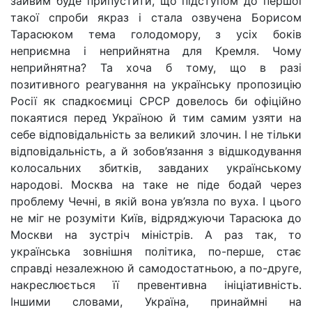
зайвим буде припустити, що підступом до першої
такої спроби якраз і стала озвучена Борисом
Тарасюком тема голодомору, з усіх боків
неприємна і неприйнятна для Кремля. Чому
неприйнятна? Та хоча б тому, що в разі
позитивного реагування на українську пропозицію
Росії як спадкоємиці СРСР довелось би офіційно
покаятися перед Україною й тим самим узяти на
себе відповідальність за великий злочин. І не тільки
відповідальність, а й зобов’язання з відшкодування
колосальних збитків, завданих українському
народові. Москва на таке не піде бодай через
проблему Чечні, в якій вона ув’язла по вуха. І цього
не міг не розуміти Київ, відряджуючи Тарасюка до
Москви на зустріч міністрів. А раз так, то
українська зовнішня політика, по-перше, стає
справді незалежною й самодостатньою, а по-друге,
накреслюється її превентивна ініціативність.
Іншими словами, Україна, принаймні на