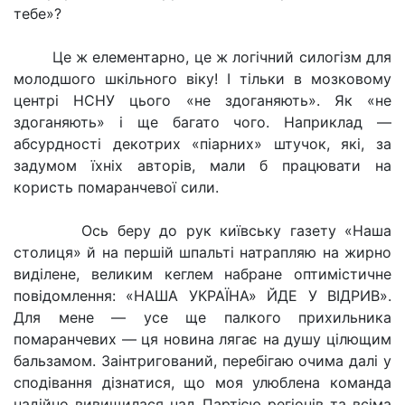
тебе»?
Це ж елементарно, це ж логічний силогізм для
молодшого шкільного віку! І тільки в мозковому
центрі НСНУ цього «не здоганяють». Як «не
здоганяють» і ще багато чого. Наприклад —
абсурдності декотрих «піарних» штучок, які, за
задумом їхніх авторів, мали б працювати на
користь помаранчевої сили.
Ось беру до рук київську газету «Наша
столиця» й на першій шпальті натрапляю на жирно
виділене, великим кеглем набране оптимістичне
повідомлення: «НАША УКРАЇНА» ЙДЕ У ВІДРИВ».
Для мене — усе ще палкого прихильника
помаранчевих — ця новина лягає на душу цілющим
бальзамом. Заінтригований, перебігаю очима далі у
сподівання дізнатися, що моя улюблена команда
надійно вивищилася над Партією регіонів та всіма