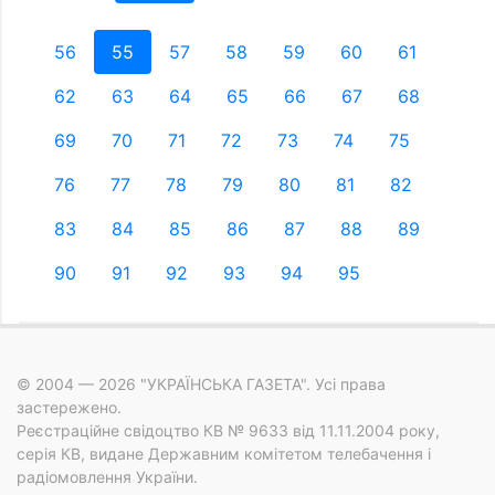
56
55
57
58
59
60
61
62
63
64
65
66
67
68
69
70
71
72
73
74
75
76
77
78
79
80
81
82
83
84
85
86
87
88
89
90
91
92
93
94
95
© 2004 — 2026 "УКРАЇНСЬКА ГАЗЕТА". Усі права
застережено.
Реєстраційне свідоцтво КВ № 9633 від 11.11.2004 року,
серія КВ, видане Державним комітетом телебачення і
радіомовлення України.