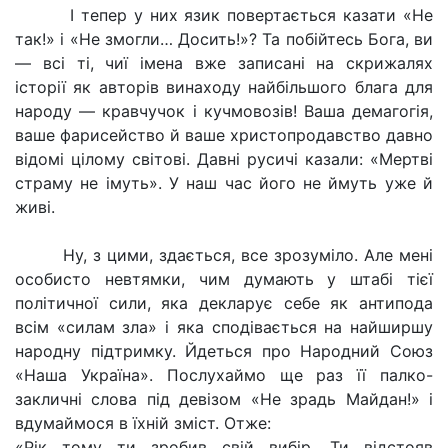
І тепер у них язик повертається казати «Не
так!» і «Не змогли… Досить!»? Та побійтесь Бога, ви
— всі ті, чиї імена вже записані на скрижалях
історії як авторів винаходу найбільшого блага для
народу — кравчучок і кучмовозів! Ваша демагогія,
ваше фарисейство й ваше христопродавство давно
відомі цілому світові. Давні русичі казали: «Мертві
страму не імуть». У наш час його не ймуть уже й
живі.
Ну, з цими, здається, все зрозуміло. Але мені
особисто невтямки, чим думають у штабі тієї
політичної сили, яка декларує себе як антипода
всім «силам зла» і яка сподівається на найширшу
народну підтримку. Йдеться про Народний Союз
«Наша Україна». Послухаймо ще раз її палко-
закличні слова під девізом «Не зрадь Майдан!» і
вдумаймося в їхній зміст. Отже:
«Рік тому ти зробив свій вибір. Ти відстояв