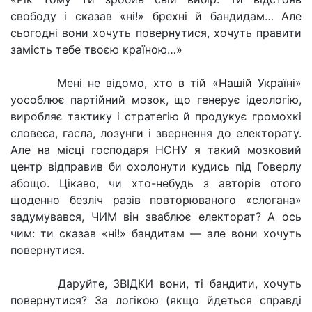
свободу і сказав «ні!» брехні й бандидам… Але
сьогодні вони хочуть повернутися, хочуть правити
замість тебе твоєю країною…»
Мені не відомо, хто в тій «Нашій Україні»
уособлює партійний мозок, що генерує ідеологію,
виробляє тактику і стратегію й продукує громохкі
словеса, гасла, лозунги і звернення до електорату.
Але на місці господаря НСНУ я такий мозковий
центр відправив би охолонути кудись під Говерлу
абощо. Цікаво, чи хто-небудь з авторів отого
щоденно безліч разів повторюваного «слогана»
задумувався, ЧИМ він зваблює електорат? А ось
чим: ти сказав «ні!» бандитам — але вони хочуть
повернутися.
Даруйте, ЗВІДКИ вони, ті бандити, хочуть
повернутися? За логікою (якщо йдеться справді