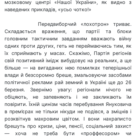
мозковому центрі «Нашої України», як видно з
наведених прикладів, «усьо чотко!»
Передвиборчий «лохотрон» триває.
Складається враження, що партії та блоки
головним тактичним завданням вважають війну
одних проти других, геть не переймаючись тим, як
їх сприймають у масах. Скажімо, Партія регіонів
свій позитивний імідж вибудовує на реальних, а ще
більше — на вигаданих нею помилках теперішньої
влади й безсоромно бреше, змальовуючи засобами
політичної реклами рай земний в Україні ще до 26
березня. Звернімо увагу: регіонали нічого не
обіцяють, не запевняють і не закликають їм
повірити. Їхній цинізм часів перебування Януковича
в прем’єрах не тільки нікуди не подівся, а зміцнів і
розквітнув махровим цвітом. І вони нахраписто
брешуть про кризи, ціни, пенсії, соціальний захист
— хоча не треба бути «проффесором» чи