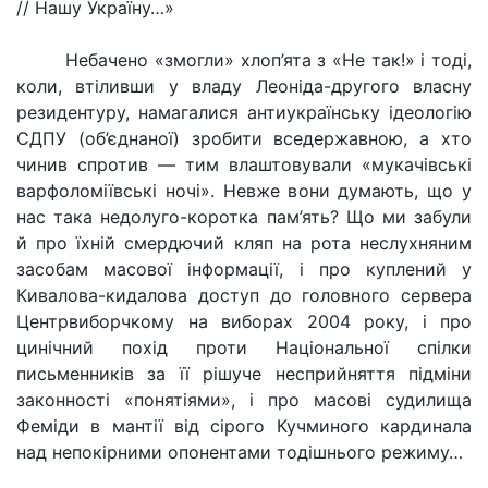
// Нашу Україну…»
Небачено «змогли» хлоп’ята з «Не так!» і тоді,
коли, втіливши у владу Леоніда-другого власну
резидентуру, намагалися антиукраїнську ідеологію
СДПУ (об’єднаної) зробити вседержавною, а хто
чинив спротив — тим влаштовували «мукачівські
варфоломіївські ночі». Невже вони думають, що у
нас така недолуго-коротка пам’ять? Що ми забули
й про їхній смердючий кляп на рота неслухняним
засобам масової інформації, і про куплений у
Кивалова-кидалова доступ до головного сервера
Центрвиборчкому на виборах 2004 року, і про
цинічний похід проти Національної спілки
письменників за її рішуче несприйняття підміни
законності «понятіями», і про масові судилища
Феміди в мантії від сірого Кучминого кардинала
над непокірними опонентами тодішнього режиму…