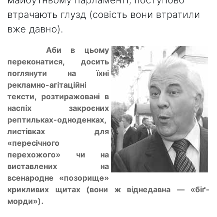
майбутньому парламенті, поступово
втрачають глузд (совість вони втратили
вже давно).
Аби в цьому
переконатися, досить
поглянути на їхні
рекламно-агітаційні
тексти, розтиражовані в
наспіх закроєних
рептильках-одноденках,
листівках для
«пересічного
перехожого» чи на
виставлених на
всенародне «позорище»
крикливих щитах (вони ж віднедавна — «біґ-
морди»).