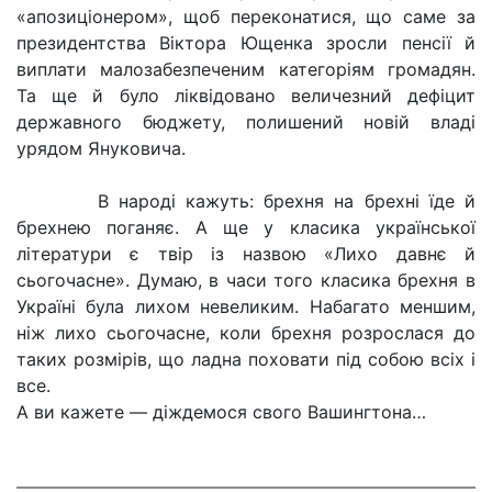
«апозиціонером», щоб переконатися, що саме за
президентства Віктора Ющенка зросли пенсії й
виплати малозабезпеченим категоріям громадян.
Та ще й було ліквідовано величезний дефіцит
державного бюджету, полишений новій владі
урядом Януковича.
В народі кажуть: брехня на брехні їде й
брехнею поганяє. А ще у класика української
літератури є твір із назвою «Лихо давнє й
сьогочасне». Думаю, в часи того класика брехня в
Україні була лихом невеликим. Набагато меншим,
ніж лихо сьогочасне, коли брехня розрослася до
таких розмірів, що ладна поховати під собою всіх і
все.
А ви кажете — діждемося свого Вашингтона…