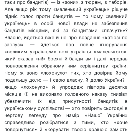
таки про бандитів) — із «зони», з тюрем, із таборів.
Але якщо рік тому «маленький українець» рішуче
підніс голос проти бандитів — то чому «великий
українець» в особі нової влади не забезпечив
бандитів місцями, які за бандитами «плачуть»?
Власне, йдеться вже й не про воздання «катюзі по
заслузі» — йдеться про повне ігнорування
«великим українцем» волі українця «маленького»,
який сказав «ні!» брехні й бандитам і далі передав
повноваження обраному ним керівництву країни.
Чому ж воно «лохонуло» тих, хто довірив йому
подальшу долю — і свою власну, й долю України? І
якщо «лохонуло» й упродовж півтора десятка
місяців (!) не виконало головного наказу «низів»
убезпечити їх від присутності бандитів в
українському суспільстві — хто повірить сьогодні в
чергову легенду про намір «Нашої України»
справедливо розібратися з тими, хто «хоче
повернутися» й «керувати твоєю країною замість