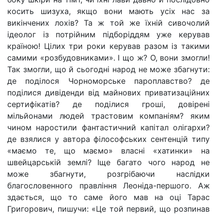
косить шизуха, якщо вони мають усіх нас за
викінчених лохів? Та ж той же їхній сивочолий
ідеолог із потрійним підборіддям уже керував
країною! Цілих три роки керував разом із такими
самими «розбудовниками». І що ж? О, вони змогли!
Так змогли, що й сьогодні народ не може збагнути:
де поділося Чорноморське пароплавство? де
поділися дивіденди від майнових приватизаційних
сертифікатів? де поділися гроші, довірені
мільйонами людей трастовим компаніям? яким
чином наростили фантастичний капітал олігархи?
де взялися у автора філософських сентенцій типу
«маємо те, що маємо» власні «хатинки» на
швейцарській землі? Іще багато чого народ не
може збагнути, розгрібаючи наслідки
благословенного правління Леоніда-першого. Аж
здається, що то саме його мав на оці Тарас
Григорович, пишучи: «Це той первий, що розпинав