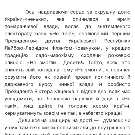
Ось, надриваючи серце за скрушну долю
України-«неньки», яка опинилася в ярмі»
помаранчевої влади, волає до знетямленого
електорату блок «Не так!», очолюваний першим
Президентом другої Української Республіки
Лейбою-Леонідом Флянґом-Кравчуком, у кращих
традиціях садо-мазохізму сходячи рожевою
слиною: «Не змогли… Досить!» Тобто, всяк, хто
спинить свій погляд на тому «Не змогли…», повинен
розуміти його як повний провал політичного й
державного курсу чинної влади й особисто
Президента Віктора Ющенка. І, відповідно, всяк має
усвідомити, що бравенькі парубки й діди з «Не
так!», лиш дайте їм головне кермо країни,
кермуватимуть зовсім не так, а набагато краще!
Дивишся на цей цирк на дроті — і думаєш: чи
у них там геть мізки поприсихали до внутрішнього
боку шкіри на тім’ї, чи їхні лави давно й послідовно