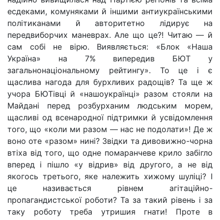
есдеками, комуняками й іншими антиукраїнськими
політиканами й авторитетно лідирує на
передвиборчих маневрах. Але що це?! Читаю — й
сам собі не вірю. Виявляється: «Блок «Наша
Україна» на 7% випередив БЮТ у
загальнонаціональному рейтингу». То це і є
щаслива нагода для бурхливих радощів? Та ще ж
учора БЮТівці й «нашоукраїнці» разом стояли на
Майдані перед розбурханим людським морем,
щасливі од всенародної підтримки й усвідомлення
того, що «коли ми разом — нас не подолати»! Де ж
воно оте «разом» нині? Звідки та дивовижно-чорна
втіха від того, що одне помаранчеве крило забігло
вперед і пішло «у відрив» від другого, а не від
якогось третього, яке належить хижому шуліці? І
це називається рівнем агітаційно-
пропагандистської роботи? Та за такий рівень і за
таку роботу треба утришия гнати! Проте в