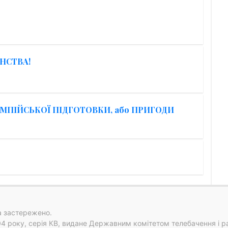
НСТВА!
МПІЙСЬКОЇ ПІДГОТОВКИ, або ПРИГОДИ
а застережено.
04 року, серія КВ, видане Державним комітетом телебачення і р