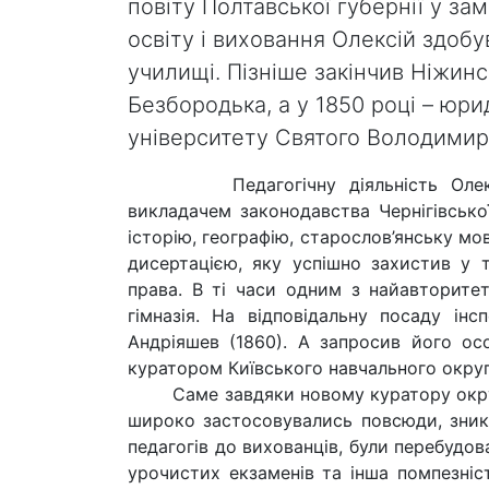
повіту Полтавської губернії у за
освіту і виховання Олексій здоб
училищі. Пізніше закінчив Ніжин
Безбородька, а у 1850 році – юр
університету Святого Володимир
Педагогічну діяльність Олексій 
викладачем законодавства Чернігівської
історію, географію, старослов’янську м
дисертацією, яку успішно захистив у т
права. В ті часи одним з найавторите
гімназія. На відповідальну посаду інс
Андріяшев (1860). А запросив його ос
куратором Київського навчального округ
Саме завдяки новому куратору округу у
широко застосовувались повсюди, зник
педагогів до вихованців, були перебудов
урочистих екзаменів та інша помпезніс