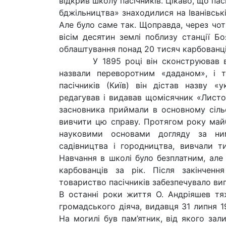
відкрив школу пасічників. Цікаво, що па
бджільництва» знаходилися на Іванівські
Але було саме так. Щоправда, через чот
вісім десятин землі поблизу станції Б
облаштування понад 20 тисяч карбованці
У 1895 році він сконструював вули
назвали переворотним «даданом», і ті
пасічників (Київ) він дістав назву «
редагував і видавав щомісячник «Листок
засновника приймали в основному сільс
вивчити цю справу. Протягом року майб
науковими основами догляду за ни
садівництва і городництва, вивчали ти
Навчання в школі було безплатним, але
карбованців за рік. Після закінченн
товариство пасічників забезпечувало ви
В останні роки життя О. Андріяшев тяж
громадського діяча, видавця 31 липня 
На могилі був пам’ятник, від якого зал