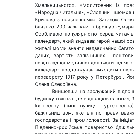
Хмельницького», «Молитовник із поя
«Народна читальня», «Словник іншомовн
Крилова з поясненнями». Загалом Олек
близько 200 назв книг і брошур сумарн
Особливою популярністю серед читачів
календар», який видавав герой нашої роз
жителі могли знайти надзвичайно багато 
даних, вартість залізничних і поштов
невідкладної медичної допомоги під час
календар» продовжував виходити і післ
перевороту 1917 року у Петербурзі. Йо
Олена Олексіївна.
Вийшовши на заслужений відпочинок
будинку гімназії, де відпрацював понад 3
Іванівську (нині вулиця Тургенівс
бджільництвом, яке він по праву вважа
господарства і промисловості. За ініці
Південно-російське товариство бджільн