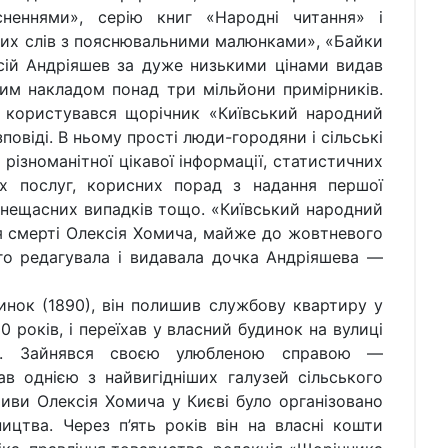
сненнями», серію книг «Народні читання» і
их слів з пояснювальними малюнками», «Байки
сій Андріяшев за дуже низькими цінами видав
им накладом понад три мільйони примірників.
 користувався щорічник «Київський народний
повіді. В ньому прості люди-городяни і сільські
різноманітної цікавої інформації, статистичних
их послуг, корисних порад з надання першої
 нещасних випадків тощо. «Київський народний
я смерті Олексія Хомича, майже до жовтневого
го редагувала і видавала дочка Андріяшева —
 (1890), він полишив службову квартиру у
0 років, і переїхав у власний будинок на вулиці
ька). Зайнявся своєю улюбленою справою —
в однією з найвигідніших галузей сільського
ативи Олексія Хомича у Києві було організовано
ицтва. Через п’ять років він на власні кошти