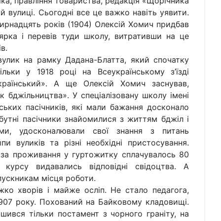
сіка, правління товариства, редакція «Щорічника
й вулиці. Сьогодні все це важко навіть уявити.
ирнадцять років (1904) Олексій Хомич придбав
оярка і перевів туди школу, витративши на це
в.
к на рамку Дадана-Блатта, який спочатку
льки у 1918 році на Всеукраїнському з’їзді
український». А ще Олексій Хомич заснував,
 бджільництва». У спеціалізовану школу імені
ьких пасічників, які мали бажання досконало
утні пасічники знайомилися з життям бджіл і
ми, удосконалювали свої знання з питань
пи вуликів та різні необхідні пристосування.
 за проживання у гуртожитку сплачувалось 80
я курсу видавались відповідні свідоцтва. А
пускникам місця роботи.
ко хворів і майже осліп. Не стало педагога,
1907 року. Похований на Байковому кладовищі.
ишився тільки постамент з чорного граніту, на