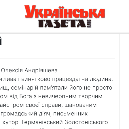
Й
 Олексія Андріяшева
глива і винятково працездатна людина.
лищ, семінарій пам’ятали його не просто
гом від Бога з невичерпним творчим
айстром своєї справи, шанованим
 громадський діяч, письменник
 хуторі Германівський Золотоніського