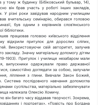
 у тому ж будинку (Бібіковський бульвар, 14),
но він брав участь у роботі інших закладів,
м. У різні роки завідував народним училищем
вав вчительську семінарію, обирався головою
мназії, був одним з керівників слов’янського
ї бібліотеки.
 працював головою київського відділення
му відкрили притулок для дорослих сліпих,
ей. Використовуючи свій авторитет, залучив
о закладу. Значну матеріальну допомогу дітям
19-1903). Притулок і училище незабаром мали
тя, випускники одержували право державної
тися, самостійно доглядати за собою, залучали
ння, ліплення з глини. Вивчали Закон Божий,
ю. Система послідовного навчання допомогла
янами суспільства, матеріально забезпечувати
илища належала Олексію Хомичу.
він багато часу віддавав творчості. Зокрема,
повіданнях і портретах», «Повість про Богдана