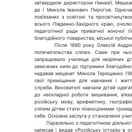
затвердили директором гімназії. Мешкав
де і Микола Іванович Пирогов. Одночас
пов’язаних з освітою та просвітництво
всього Південно-Західного краю, очолю
педагогічної ради приватної жіночої гі
благодійного товариства, міської публічно
Після 1880 року Олексій Андріяшев
попечительства сліпих. Саме при ньо
запрацювало училище для незрячих діт
заможних киян до підтримки благодійног
надавав меценат Микола Терещенко (18
свої приміщення для навчання і жит
служби. Вихователі навчали дітей одяга
до нескладної роботи вишивання, в’яза
російську мову, арифметику, географі
сліпим дітям стати повноцінними громад
себе. Основна заслуга у становленні уч
Паралельно з педагогічною діяльністю 
написав і видав «Російську історію в о