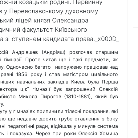
можній козацькій родині. Первинну
ув у Переяславському духовному
ський ліцей князя Олександра
идичний факультет Київського
а зі ступенем кандидата права._x000D_
Андріяшев (Андріяш) розпочав старшим
 гімназії. Проте читав ще і такі предмети, як
ову. Одночасно багато і напружено працював над
равні 1856 року і став магістром цивільного
тніших навчальних закладів Києва була Перша
пектора цієї гімназії був запрошений Олексій
обисто Микола Пирогов (1810-1881), який був
у.
 гімназіях припинили тілесні покарання, які
ло ще недавнє досить грубе ставлення з боку
ані педагогічні ради, відійшла у минуле система
ть і показуха. Через три роки Олексія Хомича