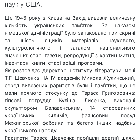
наук у США.
Ще 1943 року з Києва на Захід вивезли величезну
кількість українських пам’яток. За наказом
німецької адміністрації було запаковано три скрині
та шість ящиків матеріалів наукового,
культурологічного і загалом національного
значення: старі газети, репродукції з картин митця,
інвентарні книги, старі афіші, програми.
Як розповідає директор Інституту літератури імені
Т.Г. Шевченка НАНУ академік Микола Жулинський,
серед вивезених раритетів були і пам’ятки, що не
мали прямого стосунку до Тараса Григоровича:
гіпсові погруддя Куліша, Лисенка, виконані
скульптором Балавенським, 14 старовинних
українських килимів, фаянсовий посуд
Межигірської фабрики та багато інших надбань
українського народу.
Раритети Тараса Шевченка пройшли довгий шлях,