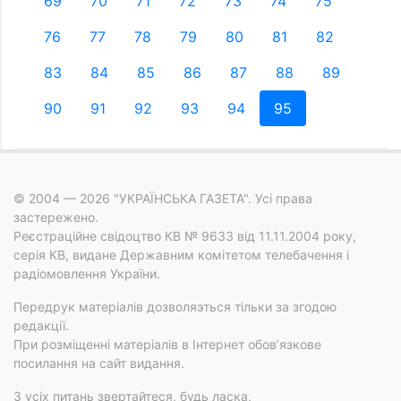
69
70
71
72
73
74
75
76
77
78
79
80
81
82
83
84
85
86
87
88
89
90
91
92
93
94
95
© 2004 — 2026 "УКРАЇНСЬКА ГАЗЕТА". Усі права
застережено.
Реєстраційне свідоцтво КВ № 9633 від 11.11.2004 року,
серія КВ, видане Державним комітетом телебачення і
радіомовлення України.
Передрук матеріалів дозволяэться тільки за згодою
редакції.
При розміщенні матеріалів в Інтернет обов’язкове
посилання на сайт видання.
З усіх питань звертайтеся, будь ласка,