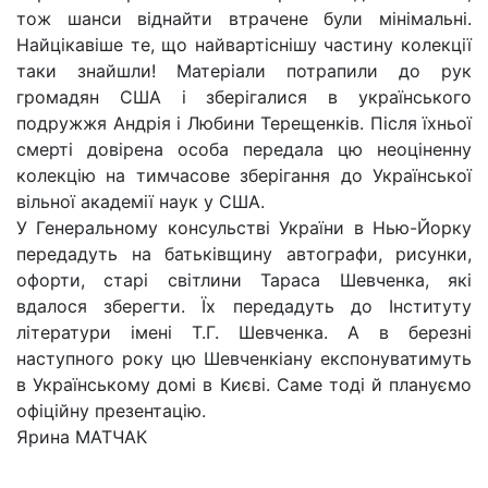
тож шанси віднайти втрачене були мінімальні.
Найцікавіше те, що найвартіснішу частину колекції
таки знайшли! Матеріали потрапили до рук
громадян США і зберігалися в українського
подружжя Андрія і Любини Терещенків. Після їхньої
смерті довірена особа передала цю неоціненну
колекцію на тимчасове зберігання до Української
вільної академії наук у США.
У Генеральному консульстві України в Нью-Йорку
передадуть на батьківщину автографи, рисунки,
офорти, старі світлини Тараса Шевченка, які
вдалося зберегти. Їх передадуть до Інституту
літератури імені Т.Г. Шевченка. А в березні
наступного року цю Шевченкіану експонуватимуть
в Українському домі в Києві. Саме тоді й плануємо
офіційну презентацію.
Ярина МАТЧАК