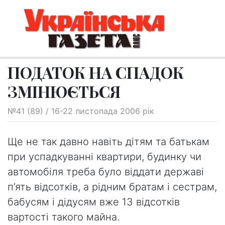
ПОДАТОК НА СПАДОК
ЗМІНЮЄТЬСЯ
№41 (89) / 16-22 листопада 2006 рік
Ще не так давно навіть дітям та батькам
при успадкуванні квартири, будинку чи
автомобіля треба було віддати державі
п’ять відсотків, а рідним братам і сестрам,
бабусям і дідусям вже 13 відсотків
вартості такого майна.