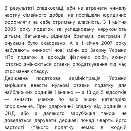
В результаті спадкоємці, аби не втрачати чималу
частку сімейного добра, не поспішали юридично
оформляти на себе отриману власність. З 1 квітня
2005 року податок за успадковану нерухомість
дітьми, батьками, рідними братами, сестрами й
онуками було скасовано. А з 1 січня 2007 року
набувають чинності нові зміни до Закону України
«По податок з доходів фізичних осіб», якими
істотно змінюються ставки оподаткування під час
отримання спадку.
Державна податкова адміністрація України
вирішила ввести нульові ставки податку для
найближчих родичів і значно — з 13 до 5 відсотків
— знизити майже по всіх інших категоріях
споріднення. При одержанні спадку від родичів з
СНД або з далекого зарубіжжя також не
доведеться дарувати державі понад чверть його
вартості (такого податку немає в жодній