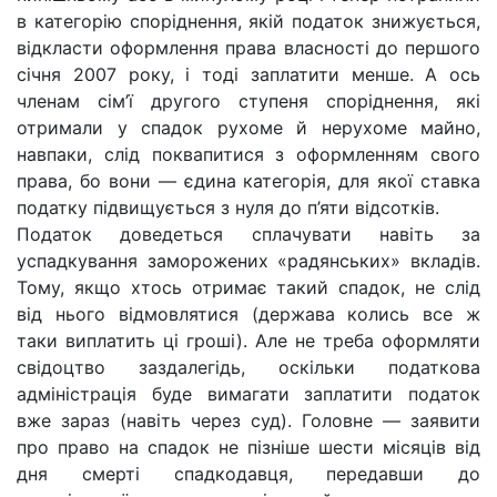
в категорію споріднення, якій податок знижується,
відкласти оформлення права власності до першого
січня 2007 року, і тоді заплатити менше. А ось
членам сім’ї другого ступеня споріднення, які
отримали у спадок рухоме й нерухоме майно,
навпаки, слід поквапитися з оформленням свого
права, бо вони — єдина категорія, для якої ставка
податку підвищується з нуля до п’яти відсотків.
Податок доведеться сплачувати навіть за
успадкування заморожених «радянських» вкладів.
Тому, якщо хтось отримає такий спадок, не слід
від нього відмовлятися (держава колись все ж
таки виплатить ці гроші). Але не треба оформляти
свідоцтво заздалегідь, оскільки податкова
адміністрація буде вимагати заплатити податок
вже зараз (навіть через суд). Головне — заявити
про право на спадок не пізніше шести місяців від
дня смерті спадкодавця, передавши до