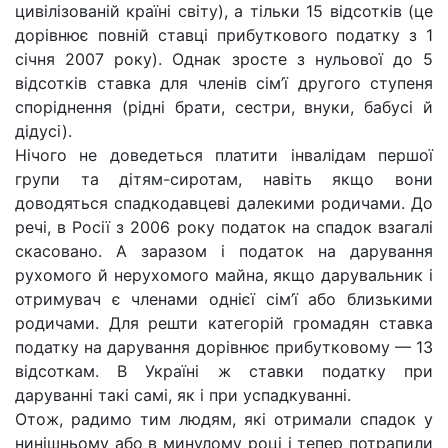
цивілізованій країні світу), а тільки 15 відсотків (це
дорівнює повній ставці прибуткового податку з 1
січня 2007 року). Однак зросте з нульової до 5
відсотків ставка для членів сім’ї другого ступеня
споріднення (рідні брати, сестри, внуки, бабусі й
дідусі).
Нічого не доведеться платити інвалідам першої
групи та дітям-сиротам, навіть якщо вони
доводяться спадкодавцеві далекими родичами. До
речі, в Росії з 2006 року податок на спадок взагалі
скасовано. А заразом і податок на дарування
рухомого й нерухомого майна, якщо дарувальник і
отримувач є членами однієї сім’ї або близькими
родичами. Для решти категорій громадян ставка
податку на дарування дорівнює прибутковому — 13
відсоткам. В Україні ж ставки податку при
даруванні такі самі, як і при успадкуванні.
Отож, радимо тим людям, які отримали спадок у
нинішньому або в минулому році і тепер потрапили