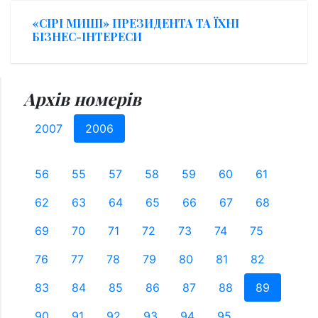
«СІРІ МИШІ» ПРЕЗИДЕНТА ТА ЇХНІ
БІЗНЕС-ІНТЕРЕСИ
Архів номерів
2007
2006
56
55
57
58
59
60
61
62
63
64
65
66
67
68
69
70
71
72
73
74
75
76
77
78
79
80
81
82
83
84
85
86
87
88
89
90
91
92
93
94
95