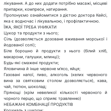
лікування. А до них додати потрібно масажі, місцеві
припарки, компреси, натирання.
Пропонуємо ознайомитися з дієтою доктора Кейсі,
яка є водночас і лікувальною, і профілактичною.
ЇЖА, ЯКОЇ ТРЕБА УНИКАТИ
Цукор та продукти з нього;
Сіль (дозволяється дозоване вживання морської і
йодованої солі);
Біле борошно й продукти з нього (білий хліб,
макарони, галушки, млинці);
Будь-які смажені продукти;
Яловичина й інше червоне м’ясо, яйця;
Газовані напої, пиво, алкоголь (келих червоного
вина за святковим столом дозволяється), кава,
чай, тютюн, шоколад;
Прянощі (крім невеликої кількості червоного й
чорного перцю, що сприяє травленню)
НЕБАЖАНІ КОМБІНАЦІЇ ПРОДУКТІВ
Крохмаль з цукром;