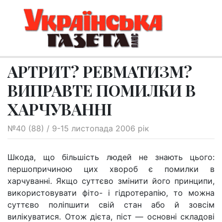
АРТРИТ? РЕВМАТИЗМ?
ВИПРАВТЕ ПОМИЛКИ В
ХАРЧУВАННІ
№40 (88) / 9-15 листопада 2006 рік
Шкода, що більшість людей не знають цього:
першопричиною цих хвороб є помилки в
харчуванні. Якщо суттєво змінити його принципи,
використовувати фіто- і гідротерапію, то можна
суттєво поліпшити свій стан або й зовсім
вилікуватися. Отож дієта, піст — основні складові