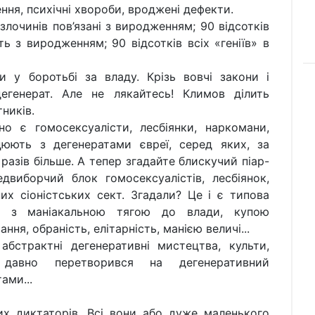
ення, психічні хвороби, вроджені дефекти.
 злочинів пов’язані з виродженням; 90 відсотків
ть з виродженням; 90 відсотків всіх «геніїв» в
у боротьбі за владу. Крізь вовчі закони і
дегенерат. Але не лякайтесь! Климов ділить
ників.
о є гомосексуалісти, лесбіянки, наркомани,
цюють з дегенератами євреї, серед яких, за
разів більше. А тепер згадайте блискучий піар-
двиборчий блок гомосексуалістів, лесбіянок,
них сіоністських сект. Згадали? Це і є типова
ня з маніакальною тягою до влади, купою
ня, обраність, елітарність, манією величі...
абстрактні дегенеративні мистецтва, культи,
давно перетворився на дегенеративний
ами...
их диктаторів. Всі вони або дуже маленького