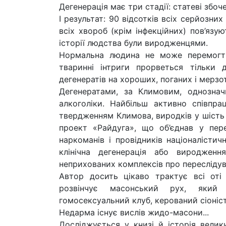
Дегенерація має три стадії: статеві збоч
І результат: 90 відсотків всіх серйозних
всіх хвороб (крім інфекційних) пов’язую
історії людства були виродженцями.
Нормальна людина не може перемогти 
тваринні інтриги прорветься тільки 
дегенератів на хороших, поганих і мерзот
Дегенератами, за Климовим, однозначн
алкоголіки. Найбільш активно співпра
твердженням Климова, виродків у шість 
проект «Райдуга», що об’єднав у пере
наркоманів і провідників націоналістич
клінічна дегенерація або вироджен
неприхованих комплексів про переслідуван
Автор досить цікаво трактує всі оті 
розвінчує масонський рух, який 
гомосексуальний клуб, керований сіоніст
Недарма існує вислів жидо-масони...
Досліджується у книзі й історія велик