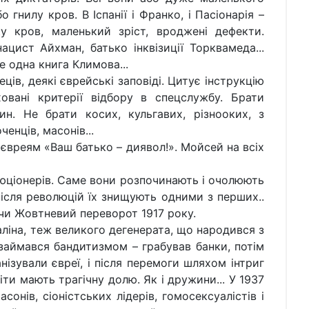
 гнилу кров. В Іспанії і Франко, і Пасіонарія –
ку кров, маленький зріст, вроджені дефекти.
нацист Айхман, батько інквізиції Торквамеда...
ще одна книга Климова...
ів, деякі єврейські заповіді. Цитує інструкцію
овані критерії відбору в спецслужбу. Брати
н. Не брати косих, кульгавих, різнооких, з
енців, масонів...
 євреям «Ваш батько – диявол!». Мойсей на всіх
юціонерів. Саме вони розпочинають і очолюють
після революцій їх знищують одними з перших..
чи Жовтневий переворот 1917 року.
ліна, теж великого дегенерата, що народився з
займався бандитизмом – грабував банки, потім
нізували євреї, і після перемоги шляхом інтриг
іти мають трагічну долю. Як і дружини... У 1937
сонів, сіоністських лідерів, гомосексуалістів і