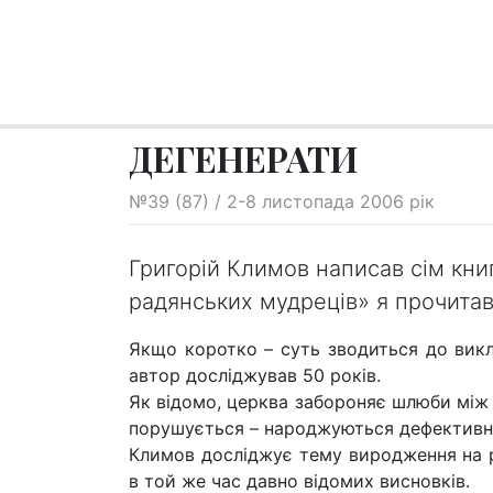
ДЕГЕНЕРАТИ
№39 (87) / 2-8 листопада 2006 рік
Григорій Климов написав сім книг
радянських мудреців» я прочитав
Якщо коротко – суть зводиться до викла
автор досліджував 50 років.
Як відомо, церква забороняє шлюби між
порушується – народжуються дефективні
Климов досліджує тему виродження на рів
в той же час давно відомих висновків.