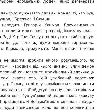
ільйони нормальних людей, яких дегенерати
ах було дуже мало слов’ян. Але всі ті, хто був,
ущов, і Брежнєв, і Єльцин...
 наводить Григорій Климов. Документально
то подивитися на них трохи під іншим кутом...
 Раді України. Глянув на депутатський корпус.
ратів. До того ж, дуже яскраво виражених.
е Климова, зрозумієте. Манія величі і манія
а не змогла зробити нічого розумнішого, як
том і народити від нього дитину. Злий демон
 головний канцелярист, кримінальний злочинець
 самі знаєте хто. Мій улюблений персонаж
українську політику, осмілюється закривати
ічну партію в «Райдугу» і знову піде з гоміками
м’єр двічі був ув’язнений, на зоні мав кликуху
президентом! Всі пам’ятають скандал з жидо-
, куди записалося мало не все керівництво