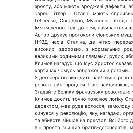
зросту, або мають вроджені дефекти, або
євреї. Гітлер і Сталін мають єврейсь
Геббельс, Свердлов, Муссоліні, Ягода, 
Ім’я їм легіон. Так, до речі, називається 
Автор друкує протоколи сіонських мудрец
НКВД часів Сталіна, де чітко перерах
високих, здорових, з нормальних роди
великими родимими плямами, рудих, збоч
Климов нагадує, що Ісус Христос сказав
картинах чомусь зображений з рогами...
З дегенератів виходить найбільше револ
революційні процеси. І що найдивніше, 
Згадайте Велику французьку революцію 
Климов досить точно пояснює логіку Ста
дефектом, мав руде волосся, замолоду 
кинувся у революцію, яку, нагадаю, орга
та вбивств зійшов на престол. Всі його д
він просто знищив братів-дегенератів, ма