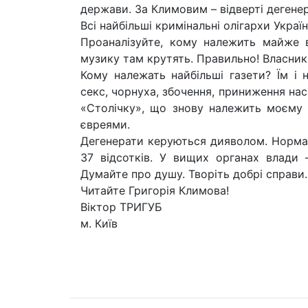
держави. За Климовим – відверті дегене
Всі найбільші кримінальні олігархи Україн
Проаналізуйте, кому належить майже ве
музику там крутять. Правильно! Власник
Кому належать найбільші газети? Їм і 
секс, чорнуха, збочення, приниження нас
«Столічку», що знову належить моєму 
євреями.
Дегенерати керуються дияволом. Нормал
37 відсотків. У вищих органах влади 
Думайте про душу. Творіть добрі справи. 
Читайте Григорія Климова!
Віктор ТРИГУБ
м. Київ