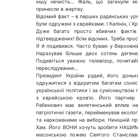
іншу нечисть... Жаль, що загинули м
принесли в жертву.
Відомий факт – в перших радянських уряд
були одружені з єврейками. І Калінін, і Хр
Дуже багато просто вбивчих фактів
підтверджених! Всім відомих. Треба прос
Я й подивився. Часто буваю у Верховній
Нарахував більше двох сотень дегене
Подивіться уважно телевізор, почитайт
переслідування...
Президент України рудий, його доньк
одружитися з відкритим багатим сіоніс
української політики і за сумісництвом
з єврейською кров’ю. Його партнер
Рабинович має велетенський вплив на 
патріотичні газети, перейменував еколог
та наркоманами на вибори. Нинішній пре
Хам. Його ВОНИ хочуть зробити НАШИМ 
масонською ложею Святого Станіслава