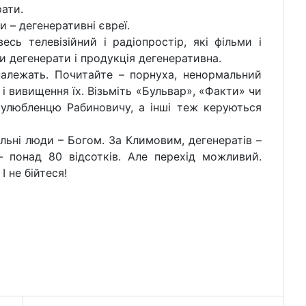
рати.
и – дегенеративні євреї.
сь телевізійний і радіопростір, які фільми і
и дегенерати і продукція дегенеративна.
належать. Почитайте – порнуха, ненормальний
 і вивищення їх. Візьміть «Бульвар», «Факти» чи
улюбленцю Рабиновичу, а інші теж керуються
ьні люди – Богом. За Климовим, дегенератів –
– понад 80 відсотків. Але перехід можливий.
І не бійтеся!