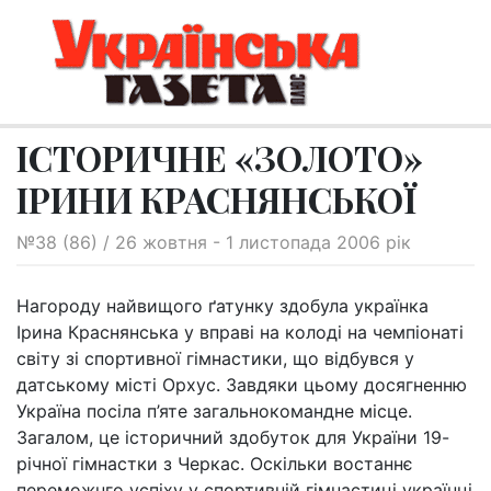
ІСТОРИЧНЕ «ЗОЛОТО»
ІРИНИ КРАСНЯНСЬКОЇ
№38 (86) / 26 жовтня - 1 листопада 2006 рік
Нагороду найвищого ґатунку здобула українка
Ірина Краснянська у вправі на колоді на чемпіонаті
світу зі спортивної гімнастики, що відбувся у
датському місті Орхус. Завдяки цьому досягненню
Україна посіла п’яте загальнокомандне місце.
Загалом, це історичний здобуток для України 19-
річної гімнастки з Черкас. Оскільки востаннє
переможнго успіху у спортивній гімнастиці українці