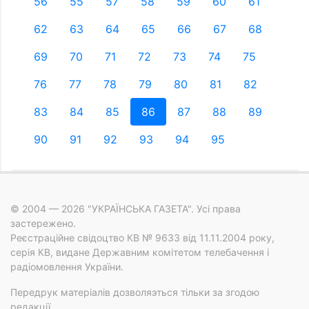
56
55
57
58
59
60
61
62
63
64
65
66
67
68
69
70
71
72
73
74
75
76
77
78
79
80
81
82
83
84
85
86
87
88
89
90
91
92
93
94
95
© 2004 — 2026 "УКРАЇНСЬКА ГАЗЕТА". Усі права
застережено.
Реєстраційне свідоцтво КВ № 9633 від 11.11.2004 року,
серія КВ, видане Державним комітетом телебачення і
радіомовлення України.
Передрук матеріалів дозволяэться тільки за згодою
редакції.