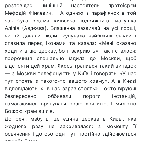
розповідає нинішній настоятель протоієрей
Мефодій Фінкевич.— А однією з парафіянок в той
час була відома київська подвижниця матушка
Аліпія (Авдєєва). Блаженна зазвичай на усі гроші,
які їй давали люди, купувала найбільші свічки і
ставила перед іконами та казала: «Мені сказано
ходити в цю церкву, бо її закриють». Так і сталося:
пророчиця спеціально їздила до Москви, щоб
відстояти цей храм. Якось трапився такий випадок
— з Москви телефонують у Київ і говорять: «У нас
тут стоять з такого-то вашого храму». А в Києві
відповідають: «І в нас зараз стоять». Тобто віруючі
безперервно оббивали пороги інстанцій,
намагаючись врятувати свою святиню. І милістю
Божою храм вцілів.
До речі, мабуть, це єдина церква в Києві, яка
жодного разу не закривалася: з моменту її
освячення і до сьогодні тут постійно здійснюється