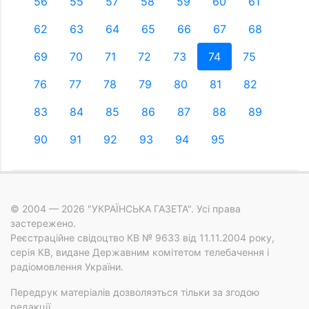
56
55
57
58
59
60
61
62
63
64
65
66
67
68
69
70
71
72
73
74
75
76
77
78
79
80
81
82
83
84
85
86
87
88
89
90
91
92
93
94
95
© 2004 — 2026 "УКРАЇНСЬКА ГАЗЕТА". Усі права
застережено.
Реєстраційне свідоцтво КВ № 9633 від 11.11.2004 року,
серія КВ, видане Державним комітетом телебачення і
радіомовлення України.
Передрук матеріалів дозволяэться тільки за згодою
редакції.