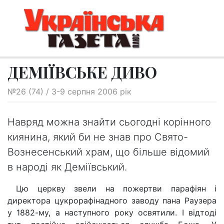
ДЕМІЇВСЬКЕ ДИВО
№26 (74) / 3-9 серпня 2006 рік
Навряд можна знайти сьогодні корінного
киянина, який би не знав про Свято-
Вознесенський храм, що більше відомий
в народі як Деміївський.
Цю церкву звели на пожертви парафіян і
директора цукрорафінадного заводу пана Раузера
у 1882-му, а наступного року освятили. І відтоді