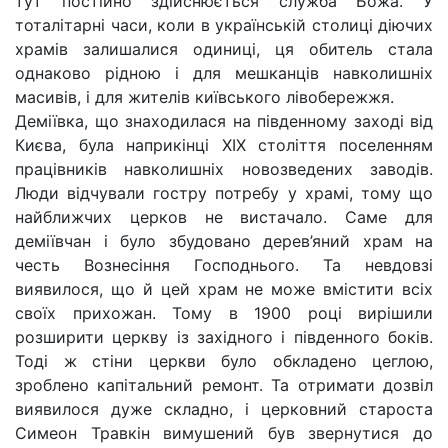
тут постійно здійснюється служба Божа. У
тоталітарні часи, коли в українській столиці діючих
храмів залишалися одиниці, ця обитель стала
однаково рідною і для мешканців навколишніх
масивів, і для жителів київського лівобережжя.
Деміївка, що знаходилася на південному заході від
Києва, була наприкінці ХІХ століття поселенням
працівників навколишніх новозведених заводів.
Люди відчували гостру потребу у храмі, тому що
найближчих церков не вистачало. Саме для
деміївчан і було збудовано дерев’яний храм на
честь Вознесіння Господнього. Та невдовзі
виявилося, що й цей храм не може вмістити всіх
своїх прихожан. Тому в 1900 році вирішили
розширити церкву із західного і південного боків.
Тоді ж стіни церкви було обкладено цеглою,
зроблено капітальний ремонт. Та отримати дозвіл
виявилося дуже складно, і церковний староста
Симеон Травкін вимушений був звернутися до