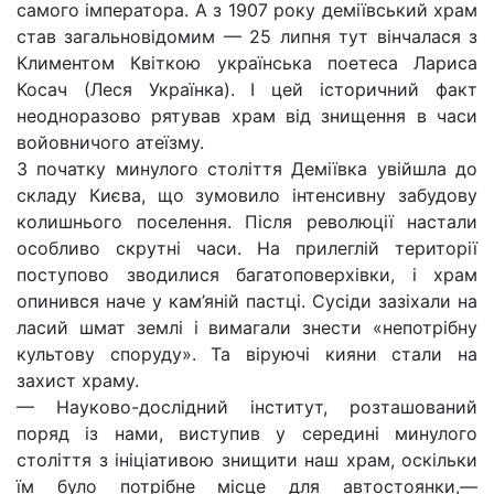
самого імператора. А з 1907 року деміївський храм
став загальновідомим — 25 липня тут вінчалася з
Климентом Квіткою українська поетеса Лариса
Косач (Леся Українка). І цей історичний факт
неодноразово рятував храм від знищення в часи
войовничого атеїзму.
З початку минулого століття Деміївка увійшла до
складу Києва, що зумовило інтенсивну забудову
колишнього поселення. Після революції настали
особливо скрутні часи. На прилеглій території
поступово зводилися багатоповерхівки, і храм
опинився наче у кам’яній пастці. Сусіди зазіхали на
ласий шмат землі і вимагали знести «непотрібну
культову споруду». Та віруючі кияни стали на
захист храму.
— Науково-дослідний інститут, розташований
поряд із нами, виступив у середині минулого
століття з ініціативою знищити наш храм, оскільки
їм було потрібне місце для автостоянки,—