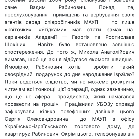
саме Вадим Рабинович. Понад те,
прослуховування приміщень та вербування своїх
агентів серед співробітників МАУП — то лише
«квіточки». «Ягідками» мав стати замах на
керівників Академії — Георгія та Ростислава
Щокіних. Навіть було встановлено зовнішнє
спостереження. До того ж, Микола Анатолійович
вимагав, щоб ця акція відбулася якомога швидше.
Ймовірно, Рабинович хотів зробити такий
своєрідний подарунок до дня народження Ізраїлю?
Поки ведеться слідство, ми не можемо розкрити
читачам всі тонкощі цієї операції, однак зазначимо,
що це не афера пройдисвіта, який намагався
«розвести на гроші». Працівники УБОЗу справді
зафіксували кілька телефонних дзвінків цього
Сергія Олександровича до МАУП з офісу
Українсько-ізраїльського торгового дому, де
квартирує Рабинович. Окрім цього, телефонував він