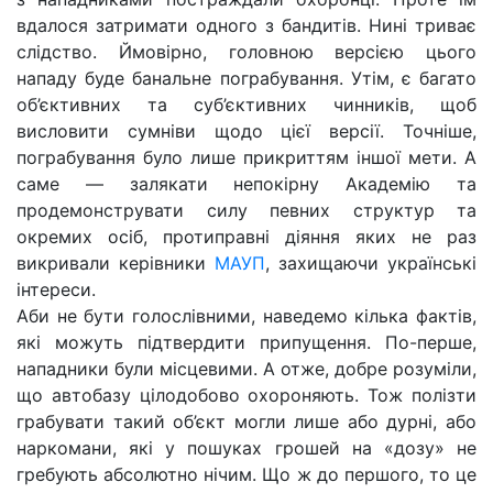
вдалося затримати одного з бандитів. Нині триває
слідство. Ймовірно, головною версією цього
нападу буде банальне пограбування. Утім, є багато
об’єктивних та суб’єктивних чинників, щоб
висловити сумніви щодо цієї версії. Точніше,
пограбування було лише прикриттям іншої мети. А
саме — залякати непокірну Академію та
продемонструвати силу певних структур та
окремих осіб, протиправні діяння яких не раз
викривали керівники
МАУП
, захищаючи українські
інтереси.
Аби не бути голослівними, наведемо кілька фактів,
які можуть підтвердити припущення. По-перше,
нападники були місцевими. А отже, добре розуміли,
що автобазу цілодобово охороняють. Тож полізти
грабувати такий об’єкт могли лише або дурні, або
наркомани, які у пошуках грошей на «дозу» не
гребують абсолютно нічим. Що ж до першого, то це