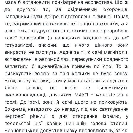
мала б встановити психіатрична експертиза. Що ж
до другого, то, за свідченнями охоронців,
нападники були добре підготовлені фізично. Понад
те, затриманий не вживав не те що наркотики, а й
алкоголь. По-друге, ніхто із злочинців не розробляв
такої «операції» (а нападники заздалегідь до неї
готувалися), знаючи, що нічого цінного вони
викрасти не зможуть. Адже за ті ж самі магнітоли,
встановлені в автомобілях, перекупники краденого
заплатили б щонайбільше гривень по сто. То ж
ризикувати волею за такі копійки не було сенсу.
Утім, знову ж таки, істину має встановити слідство.
Якщо, звісно, на нього не тиснутимуть
високопосадовці, для яких МАУП – мов кістка в
горлі. До речі, вони й самі цього не приховують.
Зокрема, незадовго до нападу, під час святкування
чергової річниці з дня створення Ізраїлю, у
посольстві цієї країни нинішній голова столиці
Черновецький допустив низку висловлювань, за які