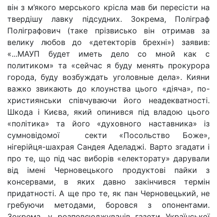
він з м’якого мерського крісла мав би пересісти на
твердішу лавку підсудних. Зокрема, Поліграф
Поліграфович (таке прізвисько він отримав за
велику любов до «детекторів брехні») заявив:
«...МАУП будет иметь дело со мной как с
политиком» та «сейчас я буду менять прокурора
города, буду возбуждать уголовные дела». Кияни
важко звикають до клоунства цього «діяча», по-
християнськи співчуваючи його неадекватності.
Шкода і Києва, який опинився під владою цього
«політика» та його «духовного наставника» із
сумновідомої секти «Посольство Боже»,
нігерійця-шахрая Сандея Аделаджі. Варто згадати і
про те, що під час виборів «електорату» дарували
від імені Черновецького продуктові пайки з
консервами, в яких давно закінчився термін
придатності. А ще про те, як пан Черновецький, не
гребуючи методами, боровся з опонентами.
Зокрема, у розповсюджувачів газети Української