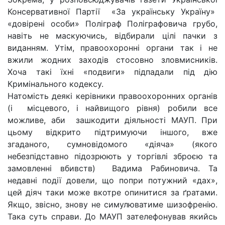
Консервативної Партії «За українську Україну»
«довірені особи» Поліграф Поліграфовича грубо,
навіть не маскуючись, відбирали цілі пачки з
виданням. Утім, правоохоронні органи так і не
вжили жодних заходів стосовно зловмисників.
Хоча такі їхні «подвиги» підпадали під дію
Кримінального кодексу.
Натомість деякі керівники правоохоронних органів
(і місцевого, і найвищого рівня) робили все
можливе, аби зашкодити діяльності МАУП. При
цьому відкрито підтримуючи іншого, вже
згаданого, сумновідомого «діяча» (якого
небезпідставно підозрюють у торгівлі зброєю та
замовленні вбивств) Вадима Рабиновича. Та
недавні події довели, що попри потужний «дах»,
цей діяч таки може вкотре опинитися за ґратами.
Якщо, звісно, знову не симулюватиме шизофренію.
Така суть справи. До МАУП зателефонував якийсь