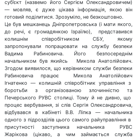
суб’єкт (назвемо його Сергієм Олександровичем)
— мовляв, є дуже цікава інформація, якою він
готовий поділитися. Зрозуміло, не безкоштовно.
Це був мешканець Дніпропетровська (і мати якого,
до речі, є громадянкою Ізраїлю), представився
колишнім співробітником СБУ, якому
запропонували попрацювати на службу безпеки
Вадима Рабиновича. Його безпосереднім
начальником був якийсь Микола Анатолійович.
Згодом виявилося, що керівником служби безпеки
Рабиновича працює Микола Анатолійович
Ігнатенко — колишній співробітник управління з
боротьби з організованою злочинністю та
Печерського РУВС столиці. Тому й не дивно, що
процес вербування, зі слів Сергія Олександровича,
відбувався в кабінеті В.В. Ліпка — начальника
одного з підрозділів цього самого райуправління в
присутності заступника начальника РУВС
Жарікова (цікаво, а чим займається служба