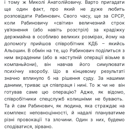
і тому ж Миколі Анатолійовичу. Варто пригадати
ще один факт, про який не дуже любить
розповідати Рабинович. Свого часу, ще за СРСР,
коли Рабиновичу «світив» величезний строк
ув’язнення (або навіть розстріл) за крадіжку
держмайна в особливо великих розмірах, йому на
допомогу прийшов співробітник КДБ – якийсь
Альошин. В обмін на те, що Рабинович поділиться з
ним вкраденим (або в наступній операції візьме в
компаньйони), він навчав його симулювати
психічну хворобу. Що в кінцевому результаті
значно вплинуло б на рішення суду. За нашими
даними, триває ця співпраця і нині. То ж чи не він
готував саме цю операцію? Адже, як відомо,
співробітники спецслужб колишніми не бувають.
Та й сам Рабинович, як людина, яка страждає на
комплекс неповноцінності, й надалі плануватиме
різні провокації та злочини. Один з них, будемо
сподіватися, зірвано.