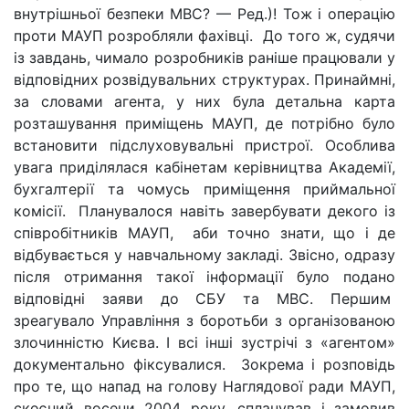
внутрішньої безпеки МВС? — Ред.)! Тож і операцію
проти МАУП розробляли фахівці. До того ж, судячи
із завдань, чимало розробників раніше працювали у
відповідних розвідувальних структурах. Принаймні,
за словами агента, у них була детальна карта
розташування приміщень МАУП, де потрібно було
встановити підслуховувальні пристрої. Особлива
увага приділялася кабінетам керівництва Академії,
бухгалтерії та чомусь приміщення приймальної
комісії. Планувалося навіть завербувати декого із
співробітників МАУП, аби точно знати, що і де
відбувається у навчальному закладі. Звісно, одразу
після отримання такої інформації було подано
відповідні заяви до СБУ та МВС. Першим
зреагувало Управління з боротьби з організованою
злочинністю Києва. І всі інші зустрічі з «агентом»
документально фіксувалися. Зокрема і розповідь
про те, що напад на голову Наглядової ради МАУП,
скоєний восени 2004 року, спланував і замовив