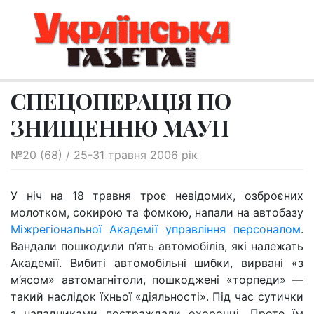
СПЕЦОПЕРАЦІЯ ПО
ЗНИЩЕННЮ МАУП
№20 (68) / 25-31 травня 2006 рік
У ніч на 18 травня троє невідомих, озброєних
молотком, сокирою та фомкою, напали на автобазу
Міжрегіональної Академії управління персоналом
.
Вандали пошкодили п’ять автомобілів, які належать
Академії. Вибиті автомобільні шибки, вирвані «з
м’ясом» автомагнітоли, пошкоджені «торпеди» —
такий наслідок їхньої «діяльності». Під час сутички
з нападниками постраждали охоронці. Проте їм