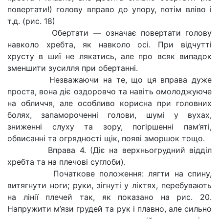
повертати!) голову вправо до упору, потім вліво і
т.д. (рис. 18)
Обертати — означає повертати голову
навколо хребта, як навколо осі. При відчутті
хрусту в шиї не лякатись, але про всяк випадок
зменшити зусилля при обертанні.
Незважаючи на те, що ця вправа дуже
проста, вона діє оздоровчо та навіть омолоджуюче
на обличчя, але особливо корисна при головних
болях, запамороченні голови, шумі у вухах,
зниженні слуху та зору, погіршенні пам’яті,
обвисанні та огрядності щік, появі зморшок тощо.
Вправа 4. (Діє на верхньогрудний відділ
хребта та на плечові суглоби).
Початкове положення: лягти на спину,
витягнути ноги; руки, зігнуті у ліктях, перебувають
на лінії плечей так, як показано на рис. 20.
Напружити м’язи грудей та рук і плавно, але сильно