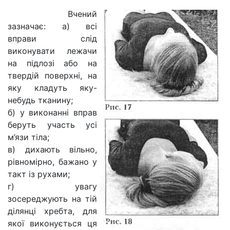
Вчений
зазначає: а) всі
вправи слід
виконувати лежачи
на підлозі або на
твердій поверхні, на
яку кладуть яку-
небудь тканину;
б) у виконанні вправ
беруть участь усі
м’язи тіла;
в) дихають вільно,
рівномірно, бажано у
такт із рухами;
г) увагу
зосереджують на тій
ділянці хребта, для
якої виконується ця