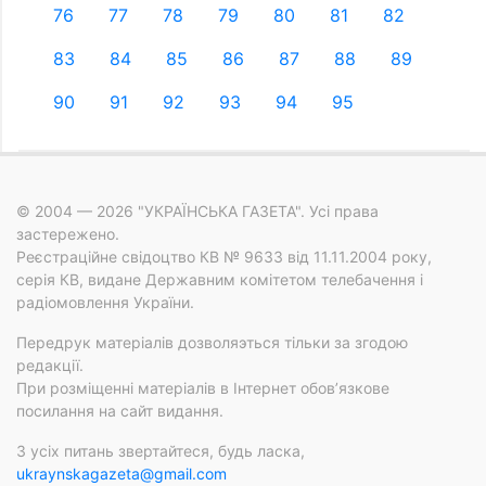
76
77
78
79
80
81
82
83
84
85
86
87
88
89
90
91
92
93
94
95
© 2004 — 2026 "УКРАЇНСЬКА ГАЗЕТА". Усі права
застережено.
Реєстраційне свідоцтво КВ № 9633 від 11.11.2004 року,
серія КВ, видане Державним комітетом телебачення і
радіомовлення України.
Передрук матеріалів дозволяэться тільки за згодою
редакції.
При розміщенні матеріалів в Інтернет обов’язкове
посилання на сайт видання.
З усіх питань звертайтеся, будь ласка,
ukraynskagazeta@gmail.com