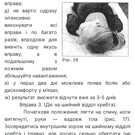
вправа;
д) не варто одразу
інтенсивно
виконувати всі
вправи і по багато
разів; впродовж дня
вивчіть одну якусь
вправу, а в
подальшому з
кожним разом
збільшуйте навантаження;
е) у перші два дні можлива поява болю або
дискомфорту у м’язах;
ж) результат зможете відчути вже за 3-5 днів.
Вправа 3. (Діє на шийний відділ хребта).
Початкове положення: лягти на спину, ноги
витягнуті, руки — вздовж тіла (рис. 17).
Зосередитись внутрішнім зором на шийному відділі
хребта і плавно, але досить сильно обертати (не