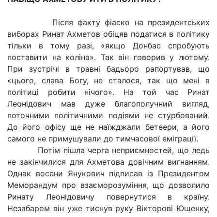
Після факту фіаско на президентських
виборах Ринат Ахметов обіцяв податися в політику
тільки в тому разі, «якщо Донбас спробують
поставити на коліна». Так він говорив у лютому.
При зустрічі в травні бадьоро рапортував, що
«цього, слава Богу, не сталося, так що мені в
політиці робити нічого». На той час Ринат
Леонідович мав дуже благополучний вигляд,
поточними політичними подіями не стурбований.
До його офісу ще не наїжджали бетеери, а його
самого не примушували до тимчасової еміграції.
Потім пішла черга неприємностей, що ледь
не закінчилися для Ахметова довічним вигнанням.
Однак восени Янукович підписав із Президентом
Меморандум про взаєморозуміння, що дозволило
Ринату Леонідовичу повернутися в країну.
Незабаром він уже тиснув руку Вікторові Ющенку,