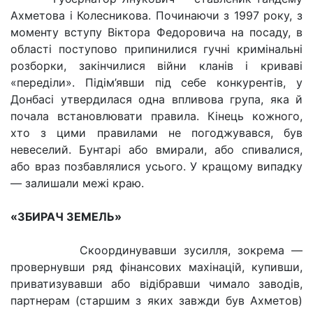
Ахметова і Колесникова. Починаючи з 1997 року, з
моменту вступу Віктора Федоровича на посаду, в
області поступово припинилися гучні кримінальні
розборки, закінчилися війни кланів і криваві
«переділи». Підім’явши під себе конкурентів, у
Донбасі утвердилася одна впливова група, яка й
почала встановлювати правила. Кінець кожного,
хто з цими правилами не погоджувався, був
невеселий. Бунтарі або вмирали, або спивалися,
або враз позбавлялися усього. У кращому випадку
— залишали межі краю.
«ЗБИРАЧ ЗЕМЕЛЬ»
Скоординувавши зусилля, зокрема —
провернувши ряд фінансових махінацій, купивши,
приватизувавши або відібравши чимало заводів,
партнерам (старшим з яких завжди був Ахметов)