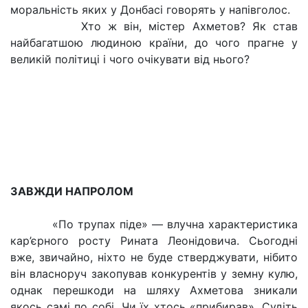
моральність яких у Донбасі говорять у напівголос.
Хто ж він, містер Ахметов? Як став
найбагатшою людиною країни, до чого прагне у
великій політиці і чого очікувати від нього?
ЗАВЖДИ НАПРОЛОМ
«По трупах піде» — влучна характеристика
кар’єрного росту Рината Леонідовича. Сьогодні
вже, звичайно, ніхто не буде стверджувати, нібито
він власноруч закопував конкурентів у земну кулю,
однак перешкоди на шляху Ахметова зникали
якось самі по собі. Чи їх хтось «прибирав». Судіть