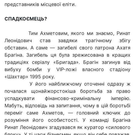
представників місцевої еліти.
СПАДКОЄМЕЦЬ?
Тим Ахметовим, якого ми знаємо, Ринат
Леонідович став завдяки трагічному збігу
обставин. А саме — загибелі свого патрона Ахатя
Брагіна. Загибель ця була зрежисована в кращих
традиціях серіалу «Бригада». Брагін загинув від
вибуху бомби у VІP-ложі власного стадіону
«Шахтар» 1995 року.
У його найближчому оточенні одразу ж
почалася щонайжорстокіша боротьба за право
успадкувати фінансово-кримінальну імперію.
Мабуть, відповідь на запитання, чому в цій боротьбі
переміг саме Ахметов, — головний ключик до
розуміння його особистості. У команді Брагіна
Ринат Леонідович згадувався як куратор «силового
блоку». У ті часи бізнесмен, якщо він себе поважав,