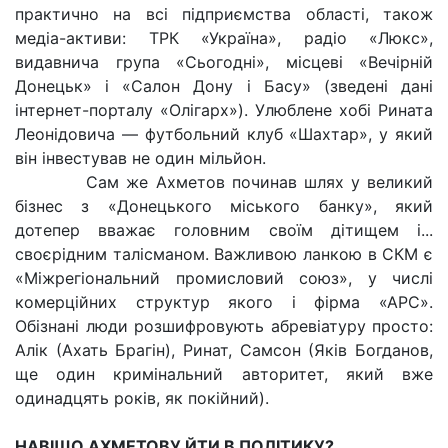
практично на всі підприємства області, також
медіа-активи: ТРК «Україна», радіо «Люкс»,
видавнича група «Сьогодні», місцеві «Вечірній
Донецьк» і «Салон Дону і Басу» (зведені дані
інтернет-порталу «Олігарх»). Улюблене хобі Рината
Леонідовича — футбольний клуб «Шахтар», у який
він інвестував не один мільйон.
Сам же Ахметов починав шлях у великий
бізнес з «Донецького міського банку», який
дотепер вважає головним своїм дітищем і...
своєрідним талісманом. Важливою ланкою в СКМ є
«Міжрегіональний промисловий союз», у числі
комерційних структур якого і фірма «АРС».
Обізнані люди розшифровують абревіатуру просто:
Алік (Ахать Брагін), Ринат, Самсон (Яків Богданов,
ще один кримінальний авторитет, який вже
одинадцять років, як покійний).
НАВІЩО АХМЕТОВУ ЙТИ В ПОЛІТИКУ?