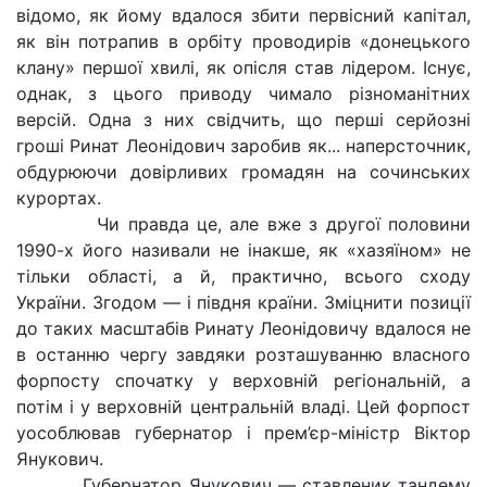
відомо, як йому вдалося збити первісний капітал,
як він потрапив в орбіту проводирів «донецького
клану» першої хвилі, як опісля став лідером. Існує,
однак, з цього приводу чимало різноманітних
версій. Одна з них свідчить, що перші серйозні
гроші Ринат Леонідович заробив як... наперсточник,
обдурюючи довірливих громадян на сочинських
курортах.
Чи правда це, але вже з другої половини
1990-х його називали не інакше, як «хазяїном» не
тільки області, а й, практично, всього сходу
України. Згодом — і півдня країни. Зміцнити позиції
до таких масштабів Ринату Леонідовичу вдалося не
в останню чергу завдяки розташуванню власного
форпосту спочатку у верховній регіональній, а
потім і у верховній центральній владі. Цей форпост
уособлював губернатор і прем’єр-міністр Віктор
Янукович.
Губернатор Янукович — ставленик тандему