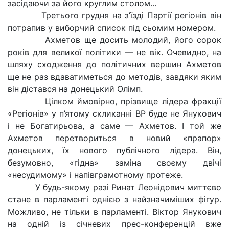
засідаючи за його круглим столом...
Третього грудня на з’їзді Партії регіонів він
потрапив у виборчий список під сьомим номером.
Ахметов ще досить молодий, його сорок
років для великої політики — не вік. Очевидно, на
шляху сходження до політичних вершин Ахметов
ще не раз вдаватиметься до методів, завдяки яким
він дістався на донецький Олімп.
Цілком ймовірно, прізвище лідера фракції
«Регіонів» у п’ятому скликанні ВР буде не Янукович
і не Богатирьова, а саме — Ахметов. І той же
Ахметов перетвориться в новий «прапор»
донецьких, їх нового публічного лідера. Він,
безумовно, «гідна» заміна своєму двічі
«несудимому» і напівграмотному протеже.
У будь-якому разі Ринат Леонідович миттєво
стане в парламенті однією з найзначиміших фігур.
Можливо, не тільки в парламенті. Віктор Янукович
на одній із січневих прес-конференцій вже