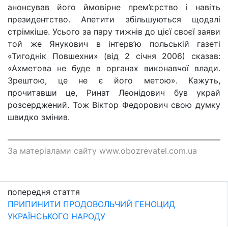
анонсував його ймовірне прем’єрство і навіть
президентство. Апетити збільшуються щодалі
стрімкіше. Усього за пару тижнів до цієї своєї заяви
той же Янукович в інтерв’ю польській газеті
«Тигоднік Повшехни» (від 2 січня 2006) сказав:
«Ахметова не буде в органах виконавчої влади.
Зрештою, це не є його метою». Кажуть,
прочитавши це, Ринат Леонідович був украй
розсерджений. Тож Віктор Федорович свою думку
швидко змінив.
За матеріалами сайту www.obozrevatel.com.ua
попередня стаття
ПРИПИНИТИ ПРОДОВОЛЬЧИЙ ГЕНОЦИД
УКРАЇНСЬКОГО НАРОДУ