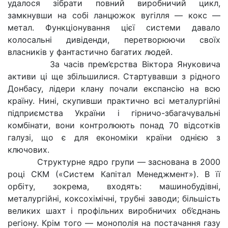
удалося зібрати повний виробничий цикл,
замкнувши на собі ланцюжок вугілля — кокс —
метал. Функціонування цієї системи давало
колосальні дивіденди, перетворюючи своїх
власників y фантастично багатих людей.
За часів прем’єрства Віктора Януковича
активи ці ще збільшилися. Стартувавши з рідного
Донбасу, лідери клану почали експансію на всю
країну. Нині, скупивши практично всі металургійні
підприємства України і гірничо-збагачувальні
комбінати, вони контролюють понад 70 відсотків
галузі, що є для економіки країни однією з
ключових.
Структурне ядро групи — заснована в 2000
році СКМ («Систем Капітал Менеджмент»). В її
орбіту, зокрема, входять: машинобудівні,
металургійні, коксохімічні, трубні заводи; більшість
великих шахт і профільних виробничих об’єднань
регіону. Крім того — монополія на постачання газу