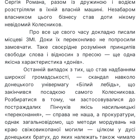
Сергія Романа, разом із дружиною і водієм
розстріляли в їхній власній машині. Незабаром
власником цього бізнесу став доти нікому
невідомий Колесников.
Про все це свого часу докладно писали
місцеві ЗМІ. Доки їх переконливо не попросили
замовчати. Таке своєрідне розуміння принципів
свободи слова і відносин з пресою — ще одна
якісна характеристика «донів».
Останній випадок з тих, що став надбанням
широкої громадськості, — скандал навколо
донецького універмагу «Білий лебідь», що
закінчився посадкою самого Колесникова.
Розбиратися в тому, чи застосовувалися до
постраждалих Пінчуків якісь насильницькі
«переконання», — справа не наша, а прокуратури,
однак загальновідомо, що методи мордувань на
краю свіжовикопаної могили — цілком у дусі
донецьких братух, до яких належать також чимало