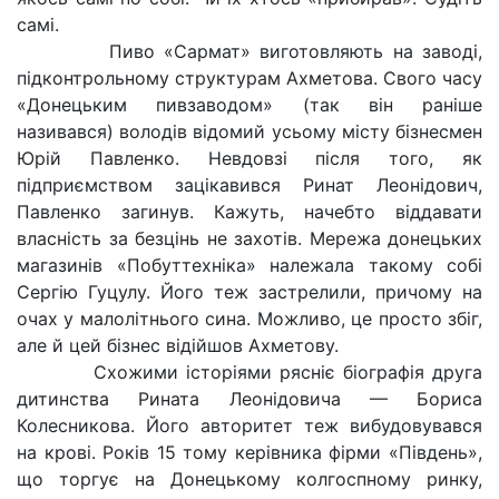
самі.
Пиво «Сармат» виготовляють на заводі,
підконтрольному структурам Ахметова. Свого часу
«Донецьким пивзаводом» (так він раніше
називався) володів відомий усьому місту бізнесмен
Юрій Павленко. Невдовзі після того, як
підприємством зацікавився Ринат Леонідович,
Павленко загинув. Кажуть, начебто віддавати
власність за безцінь не захотів. Мережа донецьких
магазинів «Побуттехніка» належала такому собі
Сергію Гуцулу. Його теж застрелили, причому на
очах у малолітнього сина. Можливо, це просто збіг,
але й цей бізнес відійшов Ахметову.
Схожими історіями рясніє біографія друга
дитинства Рината Леонідовича — Бориса
Колесникова. Його авторитет теж вибудовувався
на крові. Років 15 тому керівника фірми «Південь»,
що торгує на Донецькому колгоспному ринку,