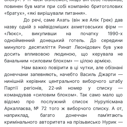
повинен був мати при собі компанію бритоголових
«братух», «які вирішували питання».
До речі, саме Ахать (він же Алік Грек) дав
назву одній з найвідоміших ахметовських фірм —
«Люкс», викупивши на початку 1990-х
однойменний донецький готель. До середини
минулого десятиліття Ринат Леонідович був уже
досить впливовою людиною, що керувала не
банальним «силовим блоком» — цілою армією.
Нам важко повірити в ці чутки, але обізнані
донеччани запевняють, начебто Василь Джарти —
нинішній керівник центрального виборчого штабу
Партії регіонів, 22-ий номер у списку —
командував «силовим блоком». Так само мало що
відомо про послужний список Нурулісмана
Аркаллаєва, № 72 того ж виборчого списку. А от,
наприклад, багато донеччан пам’ятають
кримінального авторитета на прізьвисько Нурик —