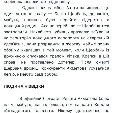
керівника невеликого підрозділу.
Однак після загибелі Ахатя залишився ще
один «стовп» клану — Євген Щербань, до якого,
мабуть, повинно було перейти лідерство в
донецькій родині. Але не перейшло — Щербаня теж
застрелили. Нахабність убивць вражала: заїхавши
на територію донецького аеропорту на старенькій
«дев’ятці», вони розрядили в жертву майже повну
обойму «калаша» в той момент, коли Щербань із
дружиною спускався трапом літака. Крапки в цій
справі не поставлено дотепер. Після смерті
Щербаня дрібніші конкуренти Ахметова усувалися
легко, начебто самі собою.
ЛЮДИНА НІЗВІДКИ
В офіційній біографії Рината Ахметова білих
плям, мабуть, навіть більше, ніж на карті Європи
п’ятнадцятого століття. Нікому достеменно не