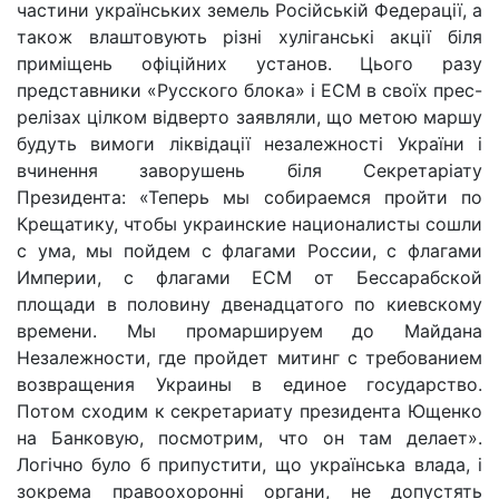
частини українських земель Російській Федерації, а
також влаштовують різні хуліганські акції біля
приміщень офіційних установ. Цього разу
представники «Русского блока» і ЕСМ в своїх прес-
релізах цілком відверто заявляли, що метою маршу
будуть вимоги ліквідації незалежності України і
вчинення заворушень біля Секретаріату
Президента: «Теперь мы собираемся пройти по
Крещатику, чтобы украинские националисты сошли
с ума, мы пойдем с флагами России, с флагами
Империи, с флагами ЕСМ от Бессарабской
площади в половину двенадцатого по киевскому
времени. Мы промаршируем до Майдана
Незалежности, где пройдет митинг с требованием
возвращения Украины в единое государство.
Потом сходим к секретариату президента Ющенко
на Банковую, посмотрим, что он там делает».
Логічно було б припустити, що українська влада, і
зокрема правоохоронні органи, не допустять