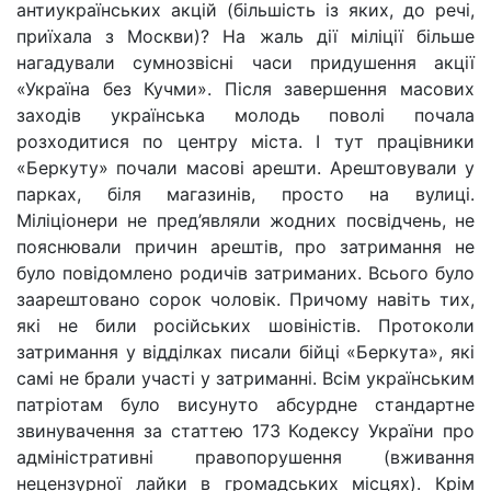
антиукраїнських акцій (більшість із яких, до речі,
приїхала з Москви)? На жаль дії міліції більше
нагадували сумнозвісні часи придушення акції
«Україна без Кучми». Після завершення масових
заходів українська молодь поволі почала
розходитися по центру міста. І тут працівники
«Беркуту» почали масові арешти. Арештовували у
парках, біля магазинів, просто на вулиці.
Міліціонери не пред’являли жодних посвідчень, не
пояснювали причин арештів, про затримання не
було повідомлено родичів затриманих. Всього було
заарештовано сорок чоловік. Причому навіть тих,
які не били російських шовіністів. Протоколи
затримання у відділках писали бійці «Беркута», які
самі не брали участі у затриманні. Всім українським
патріотам було висунуто абсурдне стандартне
звинувачення за статтею 173 Кодексу України про
адміністративні правопорушення (вживання
нецензурної лайки в громадських місцях). Крім