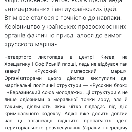
акції, головною метою якої є пропаганда
антидержавних і антиукраїнських ідей.
Втім все сталося з точністю до навпаки.
Керівництво українських правоохоронних
органів фактично приєдналося до вимог
«русского марша».
Четвертого листопада в центрі Києва, на
Хрещатику і Софійській площі, ледь не відбувся так
званий «Русский имперский марш».
Організаторами цього дійства виступили дві
маргінальні політичні структури — «Русский блок»
і «Евразийский союз молодежи». Ці структури є не
лише одіозними з моральної точки зору, але й
такими, діяльність яких чітко підпадає під дію
кримінального кодексу. Адже вже досить довгий
час ці організації відкрито пропагують ідею
територіального розчленування України і передачу