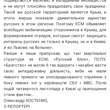
подвергаются насилию и нападениям неонацистов
и не могут спокойно праздновать свои праздники.
Такой же русской территорией является Крым, и
итоги марша показали удивительное единство
русских в этом регионе. Поэтому ЕСМ объявляет
всеобщую мобилизацию сторонников в Крыму, для
формирования отрядов, которые смогут защищать
интересы русских не только в Крыму, но и в Киеве,
и во Львове, на Волыни».
Раніше я лише припускав, що такі маргінальні
структури як ЕСМ, «Русский блок», ПСПУ,
«Братство» не могли б так відкрито і нахабно вести
свою антидержавну діяльність, якби не мали
певного прямого чи опосередкованого сприяння з
боку певних кіл у керівництві СБУ і МВС. Після
подій четвертого листопада у Києві ці припущення
стали фактом…
Олександр КОСТЕНКО,
(І-РЕПОРТЕР)