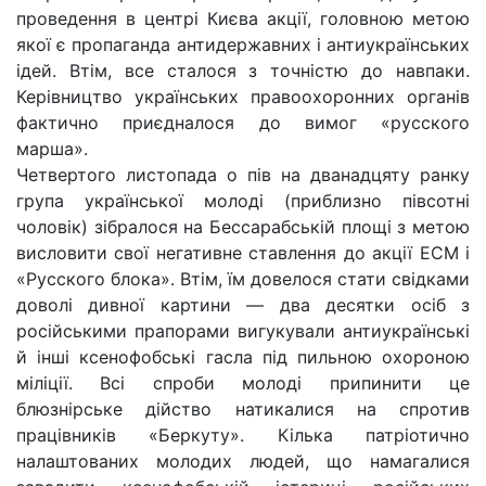
проведення в центрі Києва акції, головною метою
якої є пропаганда антидержавних і антиукраїнських
ідей. Втім, все сталося з точністю до навпаки.
Керівництво українських правоохоронних органів
фактично приєдналося до вимог «русского
марша».
Четвертого листопада о пів на дванадцяту ранку
група української молоді (приблизно півсотні
чоловік) зібралося на Бессарабській площі з метою
висловити свої негативне ставлення до акції ЕСМ і
«Русского блока». Втім, їм довелося стати свідками
доволі дивної картини — два десятки осіб з
російськими прапорами вигукували антиукраїнські
й інші ксенофобські гасла під пильною охороною
міліції. Всі спроби молоді припинити це
блюзнірське дійство натикалися на спротив
працівників «Беркуту». Кілька патріотично
налаштованих молодих людей, що намагалися