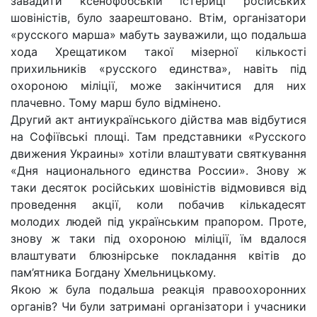
завадити ксенофобській істериці російських
шовіністів, було заарештовано. Втім, організатори
«русского марша» мабуть зауважили, що подальша
хода Хрещатиком такої мізерної кількості
прихильників «русского единства», навіть під
охороною міліції, може закінчитися для них
плачевно. Тому марш було відмінено.
Другий акт антиукраїнського дійства мав відбутися
на Софіївські площі. Там представники «Русского
движения Украины» хотіли влаштувати святкування
«Дня национального единства России». Знову ж
таки десяток російських шовіністів відмовився від
проведення акції, коли побачив кількадесят
молодих людей під українським прапором. Проте,
знову ж таки під охороною міліції, їм вдалося
влаштувати блюзнірське покладання квітів до
пам’ятника Богдану Хмельницькому.
Якою ж була подальша реакція правоохоронних
органів? Чи були затримані організатори і учасники