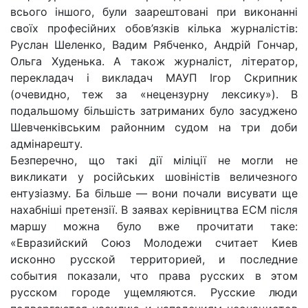
всього іншого, були заарештовані при виконанні
своїх професійних обов’язків кілька журналістів:
Руслан Шеленко, Вадим Рябченко, Андрій Гончар,
Ольга Худенька. А також журналіст, літератор,
перекладач і викладач МАУП Ігор Скрипник
(очевидно, теж за «нецензурну лексику»). В
подальшому більшість затриманих було засуджено
Шевченківським районним судом на три доби
адмінарешту.
Безперечно, що такі дії міліції не могли не
викликати у російських шовіністів величезного
ентузіазму. Ба більше — вони почали висувати ще
нахабніші претензії. В заявах керівництва ЕСМ після
маршу можна було вже прочитати таке:
«Евразийский Союз Молодежи считает Киев
исконно русской территорией, и последние
события показали, что права русских в этом
русском городе ущемляются. Русские люди