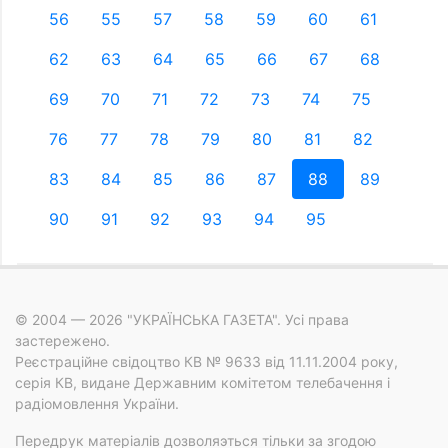
56
55
57
58
59
60
61
62
63
64
65
66
67
68
69
70
71
72
73
74
75
76
77
78
79
80
81
82
83
84
85
86
87
88
89
90
91
92
93
94
95
© 2004 — 2026 "УКРАЇНСЬКА ГАЗЕТА". Усі права
застережено.
Реєстраційне свідоцтво КВ № 9633 від 11.11.2004 року,
серія КВ, видане Державним комітетом телебачення і
радіомовлення України.
Передрук матеріалів дозволяэться тільки за згодою