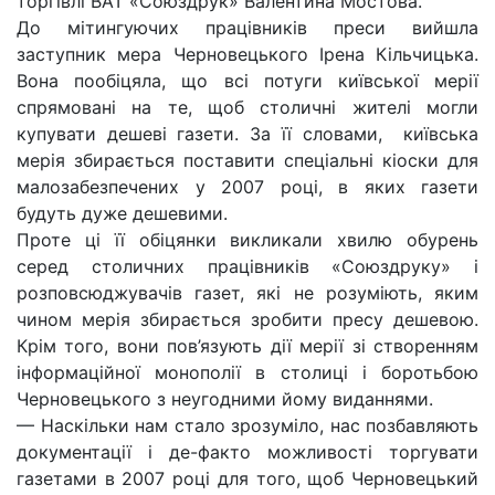
торгівлі ВАТ «Союздрук» Валентина Мостова.
До мітингуючих працівників преси вийшла
заступник мера Черновецького Ірена Кільчицька.
Вона пообіцяла, що всі потуги київської мерії
спрямовані на те, щоб столичні жителі могли
купувати дешеві газети. За її словами, київська
мерія збирається поставити спеціальні кіоски для
малозабезпечених у 2007 році, в яких газети
будуть дуже дешевими.
Проте ці її обіцянки викликали хвилю обурень
серед столичних працівників «Союздруку» і
розповсюджувачів газет, які не розуміють, яким
чином мерія збирається зробити пресу дешевою.
Крім того, вони пов’язують дії мерії зі створенням
інформаційної монополії в столиці і боротьбою
Черновецького з неугодними йому виданнями.
— Наскільки нам стало зрозуміло, нас позбавляють
документації і де-факто можливості торгувати
газетами в 2007 році для того, щоб Черновецький