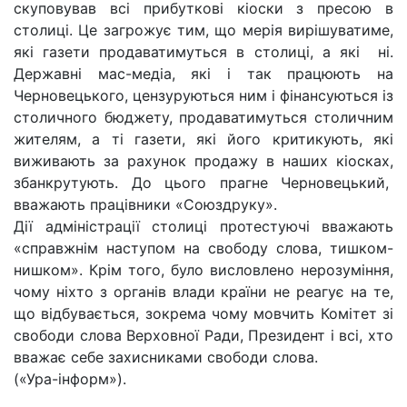
скуповував всі прибуткові кіоски з пресою в
столиці. Це загрожує тим, що мерія вирішуватиме,
які газети продаватимуться в столиці, а які ні.
Державні мас-медіа, які і так працюють на
Черновецького, цензуруються ним і фінансуються із
столичного бюджету, продаватимуться столичним
жителям, а ті газети, які його критикують, які
виживають за рахунок продажу в наших кіосках,
збанкрутують. До цього прагне Черновецький,
вважають працівники «Союздруку».
Дії адміністрації столиці протестуючі вважають
«справжнім наступом на свободу слова, тишком-
нишком». Крім того, було висловлено нерозуміння,
чому ніхто з органів влади країни не реагує на те,
що відбувається, зокрема чому мовчить Комітет зі
свободи слова Верховної Ради, Президент і всі, хто
вважає себе захисниками свободи слова.
(«Ура-інформ»).