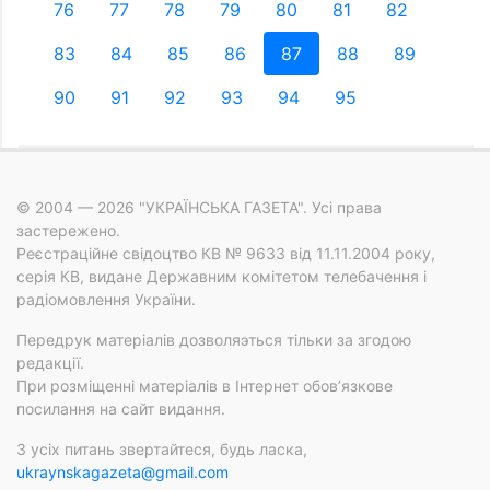
76
77
78
79
80
81
82
83
84
85
86
87
88
89
90
91
92
93
94
95
© 2004 — 2026 "УКРАЇНСЬКА ГАЗЕТА". Усі права
застережено.
Реєстраційне свідоцтво КВ № 9633 від 11.11.2004 року,
серія КВ, видане Державним комітетом телебачення і
радіомовлення України.
Передрук матеріалів дозволяэться тільки за згодою
редакції.
При розміщенні матеріалів в Інтернет обов’язкове
посилання на сайт видання.
З усіх питань звертайтеся, будь ласка,
ukraynskagazeta@gmail.com