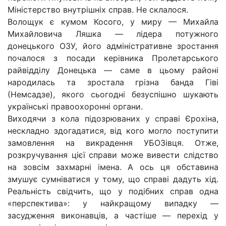
Міністерство внутрішніх справ. Не склалося.
Волощук є кумом Косого, у миру — Михайла
Михайловича Ляшка — лідера потужного
донецького ОЗУ, його адміністративне зростання
почалося з посади керівника Пролетарського
райвідділу Донецька — саме в цьому районі
народилась та зростала грізна банда Гіві
(Немсадзе), якого сьогодні безуспішно шукають
українські правоохоронні органи.
Виходячи з кола підозрюваних у справі Єрохіна,
нескладно здогадатися, від кого могло поступити
замовлення на викрадення УБОЗівця. Отже,
розкручування цієї справи може вивести слідство
на зовсім захмарні імена. А ось ця обставина
змушує сумніватися у тому, що справі дадуть хід.
Реальність свідчить, що у подібних справ одна
«перспектива»: у найкращому випадку —
засудження виконавців, а частіше — перехід у