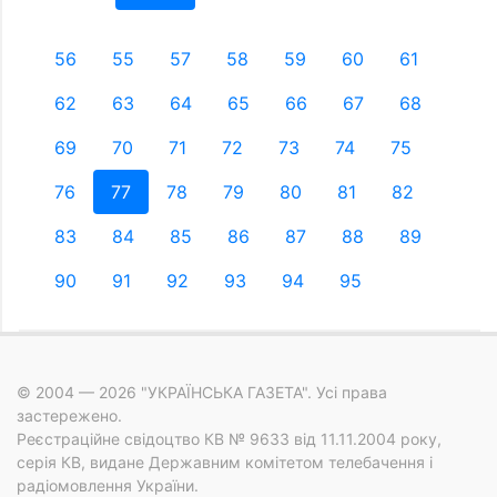
56
55
57
58
59
60
61
62
63
64
65
66
67
68
69
70
71
72
73
74
75
76
77
78
79
80
81
82
83
84
85
86
87
88
89
90
91
92
93
94
95
© 2004 — 2026 "УКРАЇНСЬКА ГАЗЕТА". Усі права
застережено.
Реєстраційне свідоцтво КВ № 9633 від 11.11.2004 року,
серія КВ, видане Державним комітетом телебачення і
радіомовлення України.