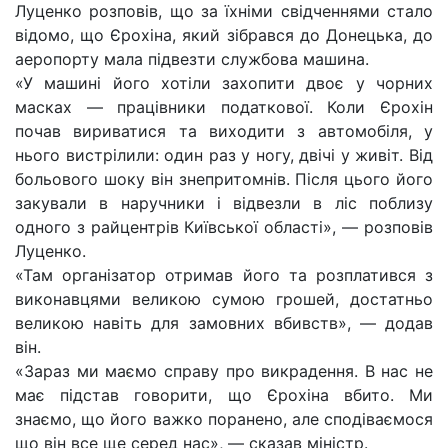
Луценко розповів, що за їхніми свідченнями стало
відомо, що Єрохіна, який зібрався до Донецька, до
аеропорту мала підвезти службова машина.
«У машині його хотіли захопити двоє у чорних
масках — працівники податкової. Коли Єрохін
почав вириватися та виходити з автомобіля, у
нього вистрілили: один раз у ногу, двічі у живіт. Від
больового шоку він знепритомнів. Після цього його
закували в наручники і відвезли в ліс поблизу
одного з райцентрів Київської області», — розповів
Луценко.
«Там організатор отримав його та розплатився з
виконавцями великою сумою грошей, достатньо
великою навіть для замовних вбивств», — додав
він.
«Зараз ми маємо справу про викрадення. В нас не
має підстав говорити, що Єрохіна вбито. Ми
знаємо, що його важко поранено, але сподіваємося
що він все ще серед нас», — сказав міністр.