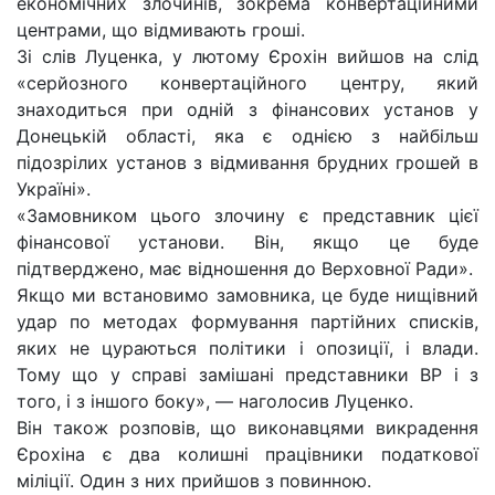
економічних злочинів, зокрема конвертаційними
центрами, що відмивають гроші.
Зі слів Луценка, у лютому Єрохін вийшов на слід
«серйозного конвертаційного центру, який
знаходиться при одній з фінансових установ у
Донецькій області, яка є однією з найбільш
підозрілих установ з відмивання брудних грошей в
Україні».
«Замовником цього злочину є представник цієї
фінансової установи. Він, якщо це буде
підтверджено, має відношення до Верховної Ради».
Якщо ми встановимо замовника, це буде нищівний
удар по методах формування партійних списків,
яких не цураються політики і опозиції, і влади.
Тому що у справі замішані представники ВР і з
того, і з іншого боку», — наголосив Луценко.
Він також розповів, що виконавцями викрадення
Єрохіна є два колишні працівники податкової
міліції. Один з них прийшов з повинною.