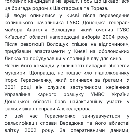
головних кандидатів на арешт. І ось що цікаво: вся
ця бригада родом з Шахтарська та Тореза.
Ці люди опинилися у Києві після переведення
колишнього начальника ГУВС Донецька генерал-
майора Анатолія Волощука, який очолив ГУВС
Київської області напередодні виборів 2004 року.
Після революції Волощук «пішов на відпочинок»,
придбавши апартаменти у Києві на оболонських
Липках та побудувавши у столиці віллу для сина.
Члени його команди у більшості випадків зберегли
мундири. Щоправда, не пощастило підполковнику
Ігорю Герасименку, який опинився за ґратами. У
2001 році він служив заступником керівника
Управління карного розшуку УМВС України
Донецької області брав найактивнішу участь у
фальсифікації справи Александрова.
У цей час Герасименко звинувачується у
фальсифікації справи Вередюка та його вбивстві
влітку 2002 року. За оперативними даними,