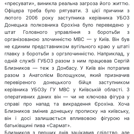
«пресувати», виникла реальна загроза його життю.
Офіцера треба було рятувати. З цієї причини з
лютого 2006 року заступника керівника УБОЗ
Донецька полковника Єрохіна було переведено у
штат Головного управління з боротьби з
організованою злочинністю МВС — у Київ. Він був
не єдиним представником вугільного краю у штаті
главку з боротьби з оргзлочинністю. Наприклад, у
одній службі ГУБОЗ разом з ним працював Сергій
Близников — теж з Донбасу. У Київ він потрапив
разом з Анатолієм Волощуком, який призначив
перевіреного донецького бійця заступником
керівника УБОЗу ГУ МВС у Київській області. З
оперативних даних він — чи не ключова фігура у
справі про напад та викрадення Єрохіна. Хоча
Близников змінив донецьку прописку на київську,
він і досі залишається впливовою фігурою на
батьківщині пива «Сармат».
Близников з перших днів зацікавив слідство, але