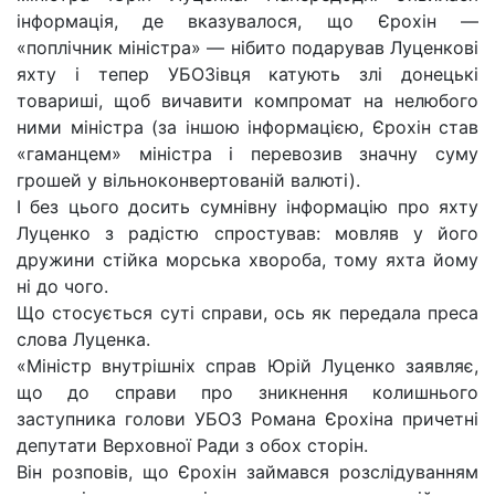
інформація, де вказувалося, що Єрохін —
«поплічник міністра» — нібито подарував Луценкові
яхту і тепер УБОЗівця катують злі донецькі
товариші, щоб вичавити компромат на нелюбого
ними міністра (за іншою інформацією, Єрохін став
«гаманцем» міністра і перевозив значну суму
грошей у вільноконвертованій валюті).
І без цього досить сумнівну інформацію про яхту
Луценко з радістю спростував: мовляв у його
дружини стійка морська хвороба, тому яхта йому
ні до чого.
Що стосується суті справи, ось як передала преса
слова Луценка.
«Міністр внутрішніх справ Юрій Луценко заявляє,
що до справи про зникнення колишнього
заступника голови УБОЗ Романа Єрохіна причетні
депутати Верховної Ради з обох сторін.
Він розповів, що Єрохін займався розслідуванням