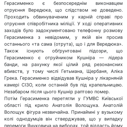
Герасименко є безпосереднім виконавцем
отруєння Вередюка, що слідством не доведено.
Проходить обвинуваченим у карній справі про
отруєння співробітника міліції. У ході оперативних
заходів було задокументовано телефонну розмову
Герасименка з невідомим, у якій він просив
останнього «та сама (отрута), що і для Вередюка».
Також існують обґрунтовані підозри, що
Герасименко є отруйником Кушніра — лідера
банди, на рахунку якої цілий ряд резонансних
вбивств, у тому числі Гетьмана, Щербаня, Аліка
Грека. Герасименко відвідував Кушніра у лікарняній
камері СІЗО, коли останній був під крапельницею.
Незабаром після цього Кушнір раптово помер.
Потім Герасименка перетягли у ГУМВС Київської
області під крило Анатолія Волощука. Анатолій
Волощук фігура незвичайна. Принаймні у вузькому
колі однодумців він стверджував, що у випадку
перемоги Януковича на виборах, той віддасть йому