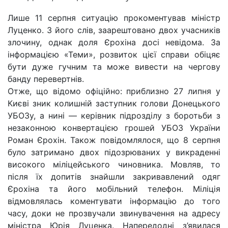
Лише 11 серпня ситуацію прокоментував міністр
Луценко. З його слів, заарештовано двох учасників
злочину, однак доля Єрохіна досі невідома. За
інформацією «Теми», розвиток цієї справи обіцяє
бути дуже гучним та може вивести на чергову
банду перевертнів.
Отже, що відомо офіційно: приблизно 27 липня у
Києві зник колишній заступник голови Донецького
УБОЗу, а нині — керівник підрозділу з боротьби з
незаконною конвертацією грошей УБОЗ України
Роман Єрохін. Також повідомлялося, що 8 серпня
було затримано двох підозрюваних у викраденні
високого міліцейського чиновника. Мовляв, то
після їх допитів знайшли закривавлений одяг
Єрохіна та його мобільний телефон. Міліція
відмовлялась коментувати інформацію до того
часу, доки не прозвучали звинувачення на адресу
міністра Юрія Луценка. Напередодні з’явилася