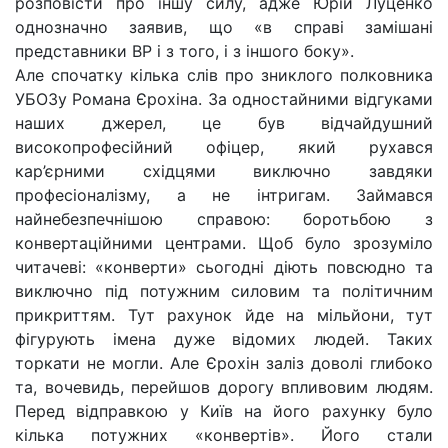
розповісти про іншу силу, адже Юрій Луценко
однозначно заявив, що «в справі замішані
представники ВР і з того, і з іншого боку».
Але спочатку кілька слів про зниклого полковника
УБОЗу Романа Єрохіна. За одностайними відгуками
наших джерел, це був відчайдушний
високопрофесійний офіцер, який рухався
кар’єрними східцями виключно завдяки
професіоналізму, а не інтригам. Займався
найнебезпечнішою справою: боротьбою з
конвертаційними центрами. Щоб було зрозуміло
читачеві: «конверти» сьогодні діють повсюдно та
виключно під потужним силовим та політичним
прикриттям. Тут рахунок йде на мільйони, тут
фігурують імена дуже відомих людей. Таких
торкати не могли. Але Єрохін заліз доволі глибоко
та, вочевидь, перейшов дорогу впливовим людям.
Перед відправкою у Київ на його рахунку було
кілька потужних «конвертів». Його стали