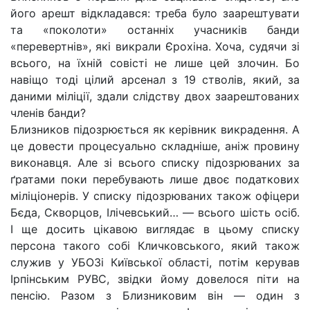
його арешт відкладався: треба було заарештувати
та «поколоти» останніх учасників банди
«перевертнів», які викрали Єрохіна. Хоча, судячи зі
всього, на їхній совісті не лише цей злочин. Бо
навіщо тоді цілий арсенал з 19 стволів, який, за
даними міліції, здали слідству двох заарештованих
членів банди?
Близников підозрюється як керівник викрадення. А
це довести процесуально складніше, аніж провину
виконавця. Але зі всього списку підозрюваних за
ґратами поки перебувають лише двоє податкових
міліціонерів. У списку підозрюваних також офіцери
Бєда, Скворцов, Ілічевський… — всього шість осіб.
І ще досить цікавою виглядає в цьому списку
персона такого собі Кличковського, який також
служив у УБОЗі Київської області, потім керував
Ірпінським РУВС, звідки йому довелося піти на
пенсію. Разом з Близниковим він — один з