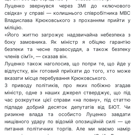
Луценко звернувся через ЗМІ до «ключового
свідка» у справі — колишнього співробітника МВС
Владислава Крюковського з проханням прийти у
міліцію.
«Його життю загрожує надзвичайна небезпека з
боку замовника. Як міністр я обіцяю гарантію
безпеки та чесне правосуддя, а також безпеку
членів сім’ї», — сказав він.
Луценко також наголосив, що попри те, що йде у
відпустку, він готовий приїхати до того, хто може
вказати місце перебування Крюковського.
З приводу політиків, про яких побіжно згадав
міністр, одне з наших джерел стверджує, що під
час розкрутки цієї справи «на повну», під статтю
підпаде добрий десяток депутатів від БЮТ. Чи
ризикне влада та особисто Луценко завдати
нищівного удару по відомій опозиційній силі — це
питання політичних торгів. Але ми маємо намір