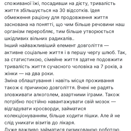
споживаної їжі, посадивши на дієту, тривалість
життя збільшується на 30 відсотків. Ідея
обмеження раціону для продовження життя
заснована на понятті, що чим більше речовини наш
організм переробляє, тим більше утворюється
шкідливих вільних радикалів..
Інший найважливіший елемент довголіття —
активне соціальне життя і в першу чергу шлюб. Так,
за статистикою, сімейне життя здатне подовжити
тривалість життя сучасного чоловіка на 7 років, а
жінки — на два роки.
Зміна облаштування і навіть місця проживання
також є причиною довголіття. Вчені не радять
зловживати алкоголем, азартними іграми. Також
потрібно постійно навантажувати свій мозок —
відгадувати кросворди, займатися
колекціонуванням, більше ходити пішки. Але й не
слід уникати візитів до лікаря.
Дуже важливо займатися ризикованою роботою,