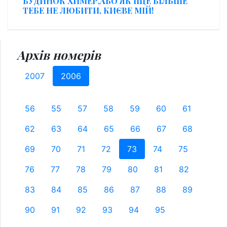
БУДИНОК ХИМЕР,АБО ЯК ІЩЕ БІЛЬШЕ
ТЕБЕ НЕ ЛЮБИТИ, КИЄВЕ МІЙ!
Архів номерів
2007
2006
56
55
57
58
59
60
61
62
63
64
65
66
67
68
69
70
71
72
73
74
75
76
77
78
79
80
81
82
83
84
85
86
87
88
89
90
91
92
93
94
95