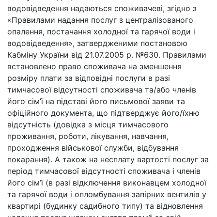
водовідведення надаються споживачеві, згідно з
«Правилами надання послуг з централізованого
опалення, постачання холодної та гарячої води і
водовідведення», затвердженими постановою
Кабміну України від 21.07.2005 р. №630. Правилами
встановлено право споживача на зменшення
розміру плати за відповідні послуги в разі
тимчасової відсутності споживача та/або членів
його сім’ї на підставі його письмової заяви та
офіційного документа, що підтверджує його/їхню
відсутність (довідка з місця тимчасового
проживання, роботи, лікування, навчання,
проходження військової служби, відбування
покарання). А також на несплату вартості послуг за
період тимчасової відсутності споживача і членів
його сім’ї (в разі відключення виконавцем холодної
та гарячої води і опломбування запірних вентилів у
квартирі (будинку садибного типу) та відновлення