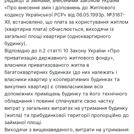
редакції зі змінами, внесеними законом України
«Про внесення змін і доповнень до Житлового
кодексу Української РСР» від 06.05.1993р. №3187-
ХІІ, встановлено, що плата за користування житлом
(квартирна плата) обчислюється, виходячи із
загальної площі квартири (одноквартирного
будинку).
Відповідно до п.2 статті 10 Закону України «Про
приватизацію державного житлового фонду»,
власники приватизованого житла в
багатоквартирних будинках (до них належать і
власники квартир у кооперативних будинках та
викупних квартир) є співвласниками всіх
допоміжних приміщень будинку та його технічного
обладнання і повинні сплачувати свою частку
витрат у загальних витратах на утримання будинку
(житла) та прибудинкової території пропорційно до
займаної площі.
Виходячи з вищенаведеного, витрати на утримання