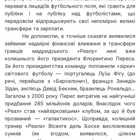
перевага лицедіїв футбольного поля, які грають для
публіки і на публіку над футболістами, що
передовсім відпрацьовують свої непомірно великі
трансфери та зарплати.
Не допомогли, а точніше сказати виявилися
зайвими надмірні фінансові вливання в трансфери
гравців мадридського «Реалу» нині вже
колишнього його президента Флорентино Переса.
За його президентства команду поповнили «зірки»
світового футболу — португалець Луїш Фігу (до
речі, перейшов з «Барселони»), француз Зинедін
Зідан, англієць Девід Бекхем, бразилець Рональдо…
Загалом з 2000 року Перес витратив на найгучніші
придбання 285 мільйонів доларів. Внаслідок чого
«Реал» став «найзірковішим» клубом, за що й був
прозваний — «галактикос». Щоправда, колишній
тренер «Реала» Вісенте дель Боске висловлював
сумнів (як згодом, виявилося, цілком