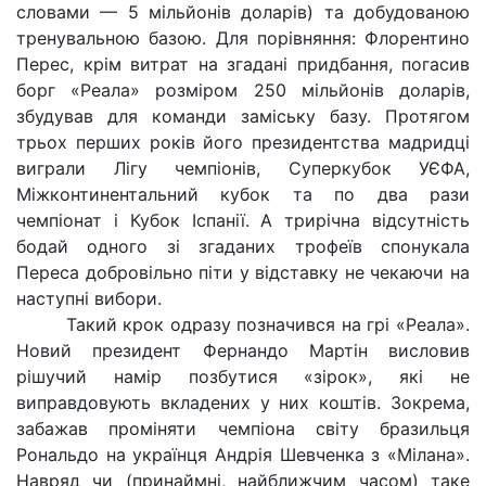
словами — 5 мільйонів доларів) та добудованою
тренувальною базою. Для порівняння: Флорентино
Перес, крім витрат на згадані придбання, погасив
борг «Реала» розміром 250 мільйонів доларів,
збудував для команди заміську базу. Протягом
трьох перших років його президентства мадридці
виграли Лігу чемпіонів, Суперкубок УЄФА,
Міжконтинентальний кубок та по два рази
чемпіонат і Кубок Іспанії. А трирічна відсутність
бодай одного зі згаданих трофеїв спонукала
Переса добровільно піти у відставку не чекаючи на
наступні вибори.
Такий крок одразу позначився на грі «Реала».
Новий президент Фернандо Мартін висловив
рішучий намір позбутися «зірок», які не
виправдовують вкладених у них коштів. Зокрема,
забажав проміняти чемпіона світу бразильця
Рональдо на українця Андрія Шевченка з «Мілана».
Навряд чи (принаймні, найближчим часом) таке