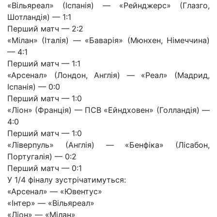
«Вільяреал» (Іспанія) — «Рейнджерс» (Глазго,
Шотландія) — 1:1
Перший матч — 2:2
«Мілан» (Італія) — «Баварія» (Мюнхен, Німеччина)
— 4:1
Перший матч — 1:1
«Арсенал» (Лондон, Англія) — «Реал» (Мадрид,
Іспанія) — 0:0
Перший матч — 1:0
«Ліон» (Франція) — ПСВ «Ейндховен» (Голландія) —
4:0
Перший матч — 1:0
«Ліверпуль» (Англія) — «Бенфіка» (Лісабон,
Португалія) — 0:2
Перший матч — 0:1
У 1/4 фіналу зустрічатимуться:
«Арсенал» — «Ювентус»
«Інтер» — «Вільяреал»
«Ліон» — «Мілан»