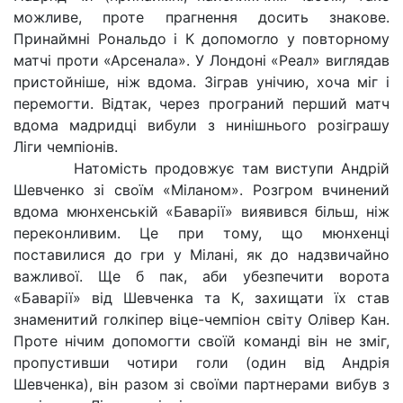
можливе, проте прагнення досить знакове.
Принаймні Рональдо і К допомогло у повторному
матчі проти «Арсенала». У Лондоні «Реал» виглядав
пристойніше, ніж вдома. Зіграв унічию, хоча міг і
перемогти. Відтак, через програний перший матч
вдома мадридці вибули з нинішнього розіграшу
Ліги чемпіонів.
Натомість продовжує там виступи Андрій
Шевченко зі своїм «Міланом». Розгром вчинений
вдома мюнхенській «Баварії» виявився більш, ніж
переконливим. Це при тому, що мюнхенці
поставилися до гри у Мілані, як до надзвичайно
важливої. Ще б пак, аби убезпечити ворота
«Баварії» від Шевченка та К, захищати їх став
знаменитий голкіпер віце-чемпіон світу Олівер Кан.
Проте нічим допомогти своїй команді він не зміг,
пропустивши чотири голи (один від Андрія
Шевченка), він разом зі своїми партнерами вибув з