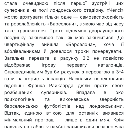
стала очевидною після першої зустрічі цих
суперників на полі лондонського стадіону. «Челсі»
могло врятувати тільки одне — самозаспокоєність
та розслабленість «Барселони», з якою час від часу
таке трапляється. Проте підсумок двораундового
поєдинку закінчився так, як мав закінчитися. До
чвертьфіналу вийшла «Барселона», хоча її
вболівальникам й довелося трохи понервувати.
Загальна перевага в рахунку 3:2 не повністю
відображає ігрову перевагу каталонців.
Справедливішим був би рахунок з перевагою в 3-4
голи на користь іспанців. Наскільки переконливо
підопічні Франка Райкаарда діяли проти своїх
розбещених суперників. Впадала в око
психологічна та виконавська зверхність
барселонських футболістів над лондонськими.
Відтак, єдиною втіхою для останніх виявився
мінімальний програш — лише в один м’яч. Крім
рахунку на табло, у пам’яті залишилася незаперечна