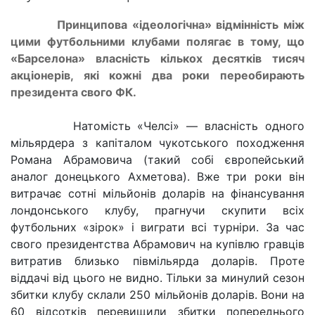
Принципова «ідеологічна» відмінність між
цими футбольними клубами полягає в тому, що
«Барселона» власність кількох десятків тисяч
акціонерів, які кожні два роки переобирають
президента свого ФК.
Натомість «Челсі» — власність одного
мільярдера з капіталом чукотського походження
Романа Абрамовича (такий собі європейський
аналог донецького Ахметова). Вже три роки він
витрачає сотні мільйонів доларів на фінансування
лондонського клубу, прагнучи скупити всіх
футбольних «зірок» і виграти всі турніри. За час
свого президентства Абрамович на купівлю гравців
витратив близько півмільярда доларів. Проте
віддачі від цього не видно. Тільки за минулий сезон
збитки клубу склали 250 мільйонів доларів. Вони на
60 відсотків перевищили збитки попереднього