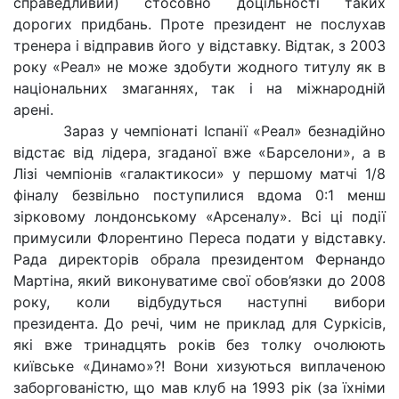
справедливий) стосовно доцільності таких
дорогих придбань. Проте президент не послухав
тренера і відправив його у відставку. Відтак, з 2003
року «Реал» не може здобути жодного титулу як в
національних змаганнях, так і на міжнародній
арені.
Зараз у чемпіонаті Іспанії «Реал» безнадійно
відстає від лідера, згаданої вже «Барселони», а в
Лізі чемпіонів «галактикоси» у першому матчі 1/8
фіналу безвільно поступилися вдома 0:1 менш
зірковому лондонському «Арсеналу». Всі ці події
примусили Флорентино Переса подати у відставку.
Рада директорів обрала президентом Фернандо
Мартіна, який виконуватиме свої обов’язки до 2008
року, коли відбудуться наступні вибори
президента. До речі, чим не приклад для Суркісів,
які вже тринадцять років без толку очолюють
київське «Динамо»?! Вони хизуються виплаченою
заборгованістю, що мав клуб на 1993 рік (за їхніми