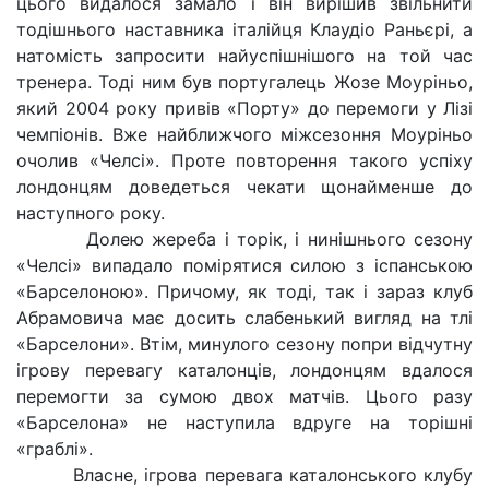
цього видалося замало і він вирішив звільнити
тодішнього наставника італійця Клаудіо Раньєрі, а
натомість запросити найуспішнішого на той час
тренера. Тоді ним був португалець Жозе Моуріньо,
який 2004 року привів «Порту» до перемоги у Лізі
чемпіонів. Вже найближчого міжсезоння Моуріньо
очолив «Челсі». Проте повторення такого успіху
лондонцям доведеться чекати щонайменше до
наступного року.
Долею жереба і торік, і нинішнього сезону
«Челсі» випадало помірятися силою з іспанською
«Барселоною». Причому, як тоді, так і зараз клуб
Абрамовича має досить слабенький вигляд на тлі
«Барселони». Втім, минулого сезону попри відчутну
ігрову перевагу каталонців, лондонцям вдалося
перемогти за сумою двох матчів. Цього разу
«Барселона» не наступила вдруге на торішні
«граблі».
Власне, ігрова перевага каталонського клубу