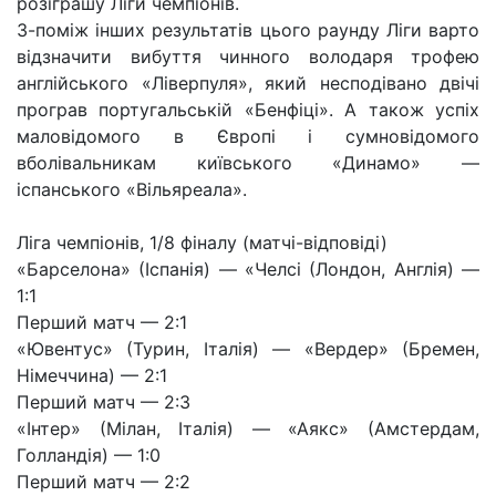
розіграшу Ліги чемпіонів.
З-поміж інших результатів цього раунду Ліги варто
відзначити вибуття чинного володаря трофею
англійського «Ліверпуля», який несподівано двічі
програв португальській «Бенфіці». А також успіх
маловідомого в Європі і сумновідомого
вболівальникам київського «Динамо» —
іспанського «Вільяреала».
Ліга чемпіонів, 1/8 фіналу (матчі-відповіді)
«Барселона» (Іспанія) — «Челсі (Лондон, Англія) —
1:1
Перший матч — 2:1
«Ювентус» (Турин, Італія) — «Вердер» (Бремен,
Німеччина) — 2:1
Перший матч — 2:3
«Інтер» (Мілан, Італія) — «Аякс» (Амстердам,
Голландія) — 1:0
Перший матч — 2:2