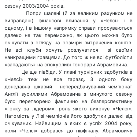
сезону 2003/2004 років.
Попри шалені (й за великим рахунком не
виправдані) фінансові вливання у «Челсі» і в
одному, і в іншому напрямку справи просуваються
далеко не так переможно, як цього можна було
очікувати з огляду на розміри витрачених коштів.
Не всі клуби хочуть розлучатися зі своїми
найкращими гравцями. До того ж не всі футболісти
«западають» на спокусливі гонорари Абрамовича.
Це ще півбіди. У плані турнірних здобутків в
«Челсі» теж не все гаразд. З одного боку
донедавна цікавий і непередбачуваний чемпіонат
Англії зусиллями Абрамовича з минулого сезону
було перетворено фактично на безперспективну
«гонку за лідером», роль якого виконує «Челсі».
Натомість у Лізі чемпіонів його здобутки далекі від
очікуваних. Найвищим з яких є успіх 2004 року,
коли «Челсі» добрався до півфіналу. Абрамовичу