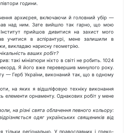
 півтори години.
я архиєрея, включаючи й головний убір —
вав над ним. Зате вийшло так гарно, що мою
 Інститут прийшов дивитися на захист мого
ав учитися в аспірантурі, мене залишили в
фіки, викладаю нарисну геометрію.
кальність ваших робіт?
такі мініатюри ніхто в світі не робить. 1024
рекорд. Я його вже перевершив минулого року.
у — Герб України, виконаний так, що в одному
оти, на яких я відшліфовую техніку виконання
ісь елементи орнаменту. Однакових робіт у мене
ли, на різні свята облачення певного кольору:
ідрізняється одяг українських священиків від
ьки регіонально. У православних і греко-