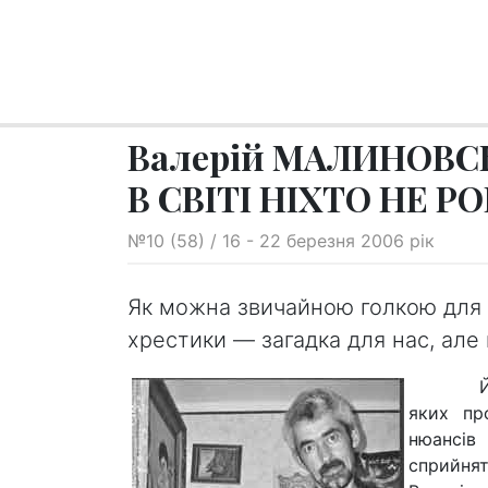
Валерій МАЛИНОВС
В СВІТІ НІХТО НЕ Р
№10 (58) / 16 - 22 березня 2006 рік
Як можна звичайною голкою для б
хрестики — загадка для нас, але 
Його мі
яких пр
нюансів
сприйня