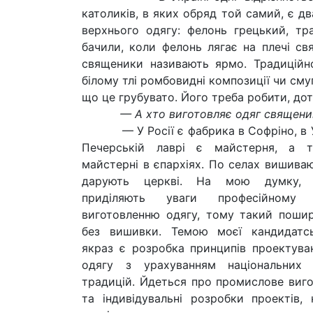
католиків, в яких обряд той самий, є д
верхнього одягу: фелонь грецький, тра
бачили, коли фелонь лягає на плечі св
священики називають ярмо. Традиційно
білому тлі ромбовидні композиції чи сму
що це грубувато. Його треба робити, до
— А хто виготовляє одяг священи
— У Росії є фабрика в Софріно, в Ук
Печерській лаврі є майcтерня, а т
майстерні в єпархіях. По селах вишиваю
дарують церкві. На мою думку, 
приділяють уваги професійному 
виготовленню одягу, тому такий поши
без вишивки. Темою моєї кандидатсь
якраз є розробка принципів проектува
одягу з урахуванням національних 
традицій. Йдеться про промислове виго
та індивідувальні розробки проектів, 