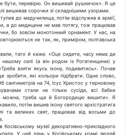
е бути, перевірю. Он вишивай рушничок». Я це
далі вишивав сорочки зі складнішими узорами.
ив до медучилища, потім відслужив в армії,
ти, а до медицини не мав потягу, тож працював
чки, бо зовсім монотонний орнамент. У нас, на
овторюються не так, як, приміром, полтавська
тато й каже: «Оце сидите, часу нема де
 нашому селі (а він родом із Рогатинщини) у
«Треба взяти якусь ікону, подивитись». Почав
е зробити, які кольори підібрати. Одне слово,
96 сантиметрів на 74, Ісус Христос у терновому
увачами стали не тільки сусіди, всі бабки
не можна, треба ще й Богородицю вишити». Я
кавило, потім вишив ікону святого архістратига
ілі та великих свят, працював від восьми до
в.
сівському музеї декоративно-прикладного
Купала. У цей день у Косівському храмі людей