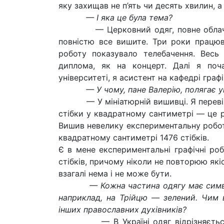
яку захищав не п’ять чи десять хвилин, а
— І яка це була тема?
— Церковний одяг, повне облаченн
повністю все вишите. Три роки працю
роботу показувало телебачення. Весь
диплома, як на концерт. Далі я поч
університеті, я асистент на кафедрі гра
— У чому, пане Валерію, полягає уні
— У мініатюрній вишивці. Я перевірив: 
стібки у квадратному сантиметрі — це 
Вишив невелику експериментальну робот
квадратному сантиметрі 1476 стібків.
Є в мене експериментальні графічні роб
стібків, причому ніколи не повторюю як
взагалі нема і не може бути.
— Кожна частина одягу має симво
наприклад, на Трійцю — зелений. Чим в
інших православних духівників?
— В Україні одяг відрізняється тіл