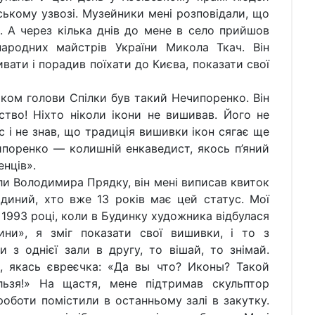
вському узвозі. Музейники мені розповідали, що
и. А через кілька днів до мене в село прийшов
народних майстрів України Микола Ткач. Він
вати і порадив поїхати до Києва, показати свої
 голови Спілки був такий Нечипоренко. Він
тво! Ніхто ніколи ікони не вишивав. Його не
ас і не знав, що традиція вишивки ікон сягає ще
чипоренко — колишній енкаведист, якось п’яний
енців».
олодимира Прядку, він мені виписав квиток
єдиний, хто вже 13 років має цей статус. Мої
 1993 році, коли в Будинку художника відбулася
ни», я зміг показати свої вишивки, і то з
з однієї зали в другу, то вішай, то знімай.
 якась євреєчка: «Да вы что? Иконы? Такой
ьзя!» На щастя, мене підтримав скульптор
роботи помістили в останньому залі в закутку.