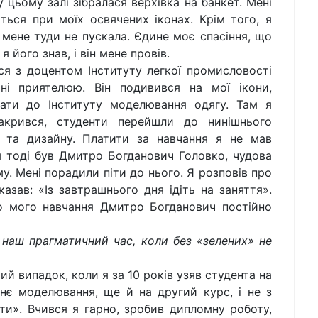
у цьому залі зібралася верхівка на банкет. Мені
ться при моїх освячених іконах. Крім того, я
 мене туди не пускала. Єдине моє спасіння, що
 його знав, і він мене провів.
доцентом Інституту легкої промисловості
і приятелюю. Він подивився на мої ікони,
пати до Інституту моделювання одягу. Там я
акрився, студенти перейшли до нинішнього
й та дизайну. Платити за навчання я не мав
 тоді був Дмитро Богданович Головко, чудова
му. Мені порадили піти до нього. Я розповів про
сказав: «Із завтрашнього дня ідіть на заняття».
о мого навчання Дмитро Богданович постійно
прагматичний час, коли без «зелених» не
ипадок, коли я за 10 років узяв студента на
нє моделювання, ще й на другий курс, і не з
и». Вчився я гарно, зробив дипломну роботу,