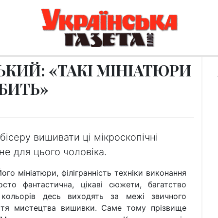
ЬКИЙ: «ТАКІ МІНІАТЮРИ
ОБИТЬ»
ісеру вишивати ці мікроскопічні
не для цього чоловіка.
ніатюри, філігранність техніки виконання
осто фантастична, цікаві сюжети, багатство
 кольорів десь виходять за межі звичного
ття мистецтва вишивки. Саме тому прізвище