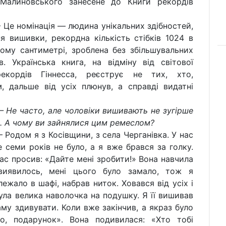
 Малиновського занесене до Книги рекордів
мінація — людина унікальних здібностей,
я вишивки, рекордна кількість стібків 1024 в
ому сантиметрі, зроблена без збільшувальних
в. Українська книга, на відміну від світової
екордів Гіннесса, реєструє не тих, хто,
, дальше від усіх плюнув, а справді видатні
сто, але чоловіки вишивають не зугірше
к. А чому ви зайнялися цим ремеслом?
 я з Косівщини, з села Черганівка. У нас
семи років не було, а я вже брався за голку.
ас просив: «Дайте мені зробити!» Вона навчила
виявилось, мені цього було замало, тож я
ежало в шафі, набрав ниток. Ховався від усіх і
ула велика наволочка на подушку. Я її вишивав
аму здивувати. Коли вже закінчив, а якраз було
о, подарунок». Вона подивилася: «Хто тобі