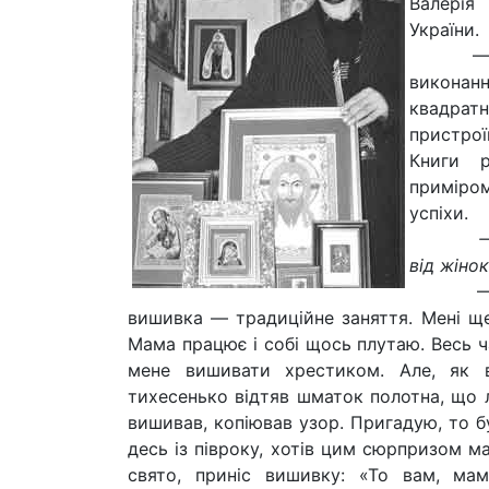
Валерія
України.
— Це но
виконанн
квадратн
пристрої
Книги р
приміром
успіхи.
— Не ча
від жіно
— Родом
вишивка — традиційне заняття. Мені ще 
Мама працює і собі щось плутаю. Весь ч
мене вишивати хрестиком. Але, як 
тихесенько відтяв шматок полотна, що л
вишивав, копіював узор. Пригадую, то б
десь із півроку, хотів цим сюрпризом м
свято, приніс вишивку: «То вам, мам