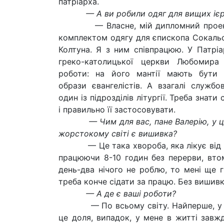
патріарха.
— А ви робили одяг для вищих іє
— Власне, мій дипломний проект 
комплектом одягу для єпископа Сокаль
Колтуна. Я з ним співпрацюю. У Патріа
греко-католицької церкви Любомира
роботи: на його мантії мають бути 
образи євангелістів. А взагалі служб
один із підрозділів літургії. Треба знати
і правильно її застосовувати.
— Чим для вас, пане Валерію, у ць
жорстокому світі є вишивка?
— Це така хвороба, яка лікує від реш
працюючи 8-10 годин без перерви, вто
день-два нічого не роблю, то мені ще г
треба конче сідати за працю. Без вишив
— А де є ваші роботи?
— По всьому світу. Найперше, у нашо
це доля, випадок, у мене в житті завж