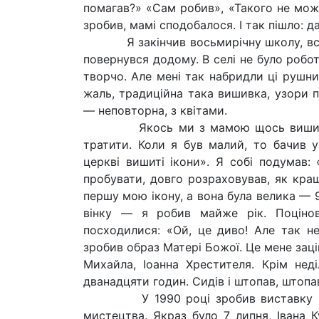
помагав?» «Сам робив», «Такого не мож
зробив, мамі сподобалося. І так пішло: 
Я закінчив восьмирічну школу, вступ
повернувся додому. В селі не було робо
творчо. Але мені так набридли ці рушни
жаль, традиційна така вишивка, узори п
— неповторна, з квітами.
Якось ми з мамою щось вишивали, 
тратити. Коли я був малий, то бачив у
церкві вишиті ікони». Я собі подумав: 
пробувати, довго розраховував, як кращ
першу мою ікону, а вона була велика — 
вінку — я робив майже рік. Поцінов
посходилися: «Ой, це диво! Але так 
зробив образ Матері Божої. Це мене заці
Михайла, Іоанна Хрестителя. Крім нед
дванадцяти годин. Сидів і штопав, штопа
У 1990 році зробив виставку в Ко
мистецтва. Якраз було 7 липня, Івана 