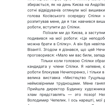
збирається, як на день Києва на Андрії
сотні відвідувачів оглянули мої вишивк
голова Косівського осередку Спілки 
розпитував мене, де я так навчився виши
роботи, вступити до Спілки.
Поїхали ми до Києва, а заступником
подивився на мої роботи: «Це неподобс
можна брати в Спілку». А він був невігл
Візантії. Згодом я дізнався, що цей Не
проговорився: «Мало ми вас били, запад
Тільки коли головою Спілки обрали В
кандидата у члени Спілки. Я напевне, 
роботи блокував Нечипоренко, і тільки в
велика виставка «Мистецтво Гуцульщи
неймовірними труднощами. Мене ганяли 
Прийшла директор Будинку художника,
хлам представлять — это позор! Нел
Володимир Чепелик. І ось нарешті, мої 