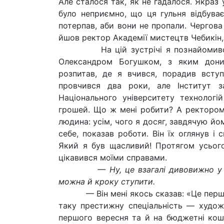
Але сталося так, як не гадалося. Якраз 
було неприємно, що ця гульня відбуває
потерпав, аби вони не пропали. Чергова
йшов ректор Академії мистецтв Чебикін, я
На цій зустрічі я познайомився з 
Олександром Богушком, з яким донин
розпитав, де я вчився, порадив всту
провчився два роки, але Інститут з
Національного університету технологі
грошей. Що ж мені робити? А ректором
людина: усім, чого я досяг, завдячую йо
себе, показав роботи. Він їх оглянув і 
Який я був щасливий! Протягом усьог
цікавився моїми справами.
— Ну, це взагалі дивовижно у наш 
можна й кроку ступити.
— Він мені якось сказав: «Це перший в
таку престижну спеціальність — худож
першого вересня та й на бюджетні кошт