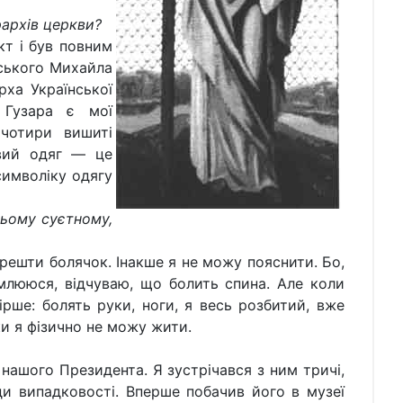
рархів церкви?
і був повним
ського Михайла
рха Української
 Гузара є мої
чотири вишиті
овий одяг — це
 символіку одягу
ому суєтному,
ти болячок. Інакше я не можу пояснити. Бо,
млююся, відчуваю, що болить спина. Але коли
ірше: болять руки, ноги, я весь розбитий, вже
ки я фізично не можу жити.
го Президента. Я зустрічався з ним тричі,
ди випадковості. Вперше побачив його в музеї