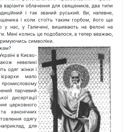
ва варіанти облачення для священиків, два типи
диційний і так званий руський. Ви, напевне,
ященика і коли стоїть таким горбом, його ще
 у нас, у Галичині, вишивають на фелоні на
ги. Мені колись це подобалося, а тепер вважаю,
тримуючись символіки.
кам?
раїні в Києво-
акож невеликі
ть одяг жінки і
ієрархи мало
промисловому
рений парчевий
кої дисертації
ння церковного
та канонічних
товлення одягу
наприклад, для