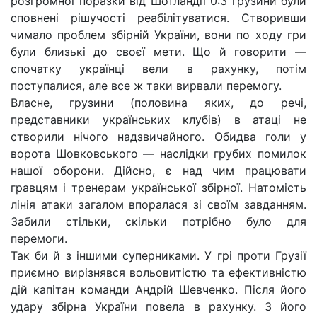
розгромної поразки від Шотландії 0:3 грузини були
сповнені рішучості реабілітуватися. Створивши
чимало проблем збірній України, вони по ходу гри
були близькі до своєї мети. Що й говорити —
спочатку українці вели в рахунку, потім
поступалися, але все ж таки вирвали перемогу.
Власне, грузини (половина яких, до речі,
представники українських клубів) в атаці не
створили нічого надзвичайного. Обидва голи у
ворота Шовковського — наслідки грубих помилок
нашої оборони. Дійсно, є над чим працювати
гравцям і тренерам української збірної. Натомість
лінія атаки загалом впоралася зі своїм завданням.
Забили стільки, скільки потрібно було для
перемоги.
Так би й з іншими суперниками. У грі проти Грузії
приємно вирізнявся вольовитістю та ефективністю
дій капітан команди Андрій Шевченко. Після його
удару збірна України повела в рахунку. З його