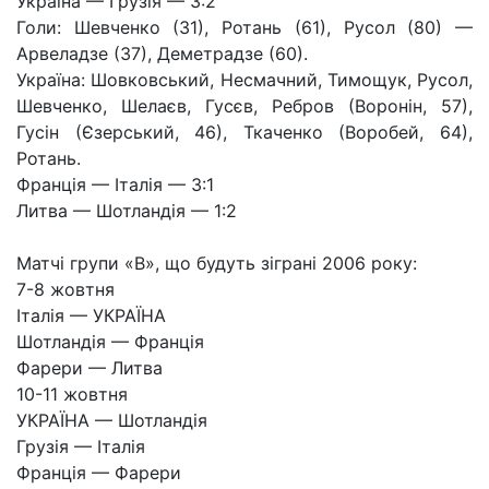
Україна — Грузія — 3:2
Голи: Шевченко (31), Ротань (61), Русол (80) —
Арвеладзе (37), Деметрадзе (60).
Україна: Шовковський, Несмачний, Тимощук, Русол,
Шевченко, Шелаєв, Гусєв, Ребров (Воронін, 57),
Гусін (Єзерський, 46), Ткаченко (Воробей, 64),
Ротань.
Франція — Італія — 3:1
Литва — Шотландія — 1:2
Матчі групи «В», що будуть зіграні 2006 року:
7-8 жовтня
Італія — УКРАЇНА
Шотландія — Франція
Фарери — Литва
10-11 жовтня
УКРАЇНА — Шотландія
Грузія — Італія
Франція — Фарери