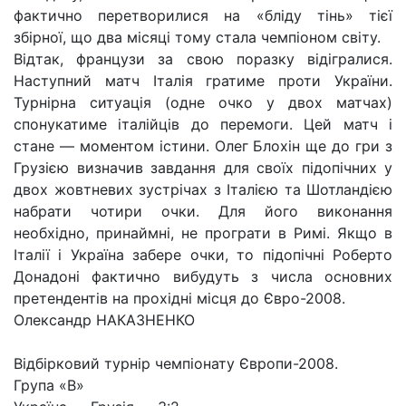
фактично перетворилися на «бліду тінь» тієї
збірної, що два місяці тому стала чемпіоном світу.
Відтак, французи за свою поразку відігралися.
Наступний матч Італія гратиме проти України.
Турнірна ситуація (одне очко у двох матчах)
спонукатиме італійців до перемоги. Цей матч і
стане — моментом істини. Олег Блохін ще до гри з
Грузією визначив завдання для своїх підопічних у
двох жовтневих зустрічах з Італією та Шотландією
набрати чотири очки. Для його виконання
необхідно, принаймні, не програти в Римі. Якщо в
Італії і Україна забере очки, то підопічні Роберто
Донадоні фактично вибудуть з числа основних
претендентів на прохідні місця до Євро-2008.
Олександр НАКАЗНЕНКО
Відбірковий турнір чемпіонату Європи-2008.
Група «В»