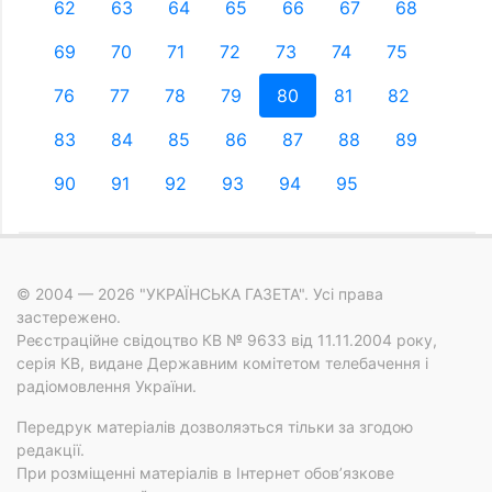
62
63
64
65
66
67
68
69
70
71
72
73
74
75
76
77
78
79
80
81
82
83
84
85
86
87
88
89
90
91
92
93
94
95
© 2004 — 2026 "УКРАЇНСЬКА ГАЗЕТА". Усі права
застережено.
Реєстраційне свідоцтво КВ № 9633 від 11.11.2004 року,
серія КВ, видане Державним комітетом телебачення і
радіомовлення України.
Передрук матеріалів дозволяэться тільки за згодою
редакції.
При розміщенні матеріалів в Інтернет обов’язкове