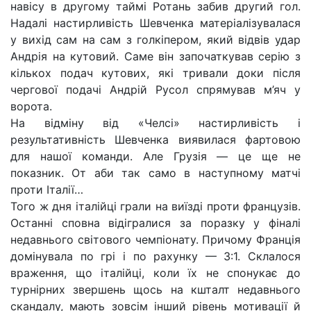
навісу в другому таймі Ротань забив другий гол.
Надалі настирливість Шевченка матеріалізувалася
у вихід сам на сам з голкіпером, який відвів удар
Андрія на кутовий. Саме він започаткував серію з
кількох подач кутових, які тривали доки після
чергової подачі Андрій Русол спрямував м’яч у
ворота.
На відміну від «Челсі» настирливість і
результативність Шевченка виявилася фартовою
для нашої команди. Але Грузія — це ще не
показник. От аби так само в наступному матчі
проти Італії…
Того ж дня італійці грали на виїзді проти французів.
Останні сповна відігралися за поразку у фіналі
недавнього світового чемпіонату. Причому Франція
домінувала по грі і по рахунку — 3:1. Склалося
враження, що італійці, коли їх не спонукає до
турнірних звершень щось на кшталт недавнього
скандалу, мають зовсім інший рівень мотивації й