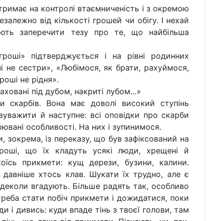
римає на контролі втаємниченість і з окремою
езалежно від кількості грошей чи обігу. І нехай
ують заперечити тезу про те, що найбільша
гроші» підтверджується і на рівні родинних
і не сестри», «Любімося, як брати, рахуймося,
роші не рідня».
аховані під дубом, накриті лубом…»
и скарбів. Вона має доволі високий ступінь
ауважити й наступне: всі оповідки про скарби
рювані особливості. На них і зупинимося.
и, зокрема, із переказу, що був зафіксований на
роші, що їх кладуть усякі люди, хрещені й
оїсь прикмети: кущ дерези, бузини, калини.
, давніше хтось клав. Шукати їх трудно, але є
деколи вгадують. Більше радять так, особливо
 треба стати побіч прикмети і дожидатися, поки
ди і дивись: куди впаде тінь з твоєї голови, там