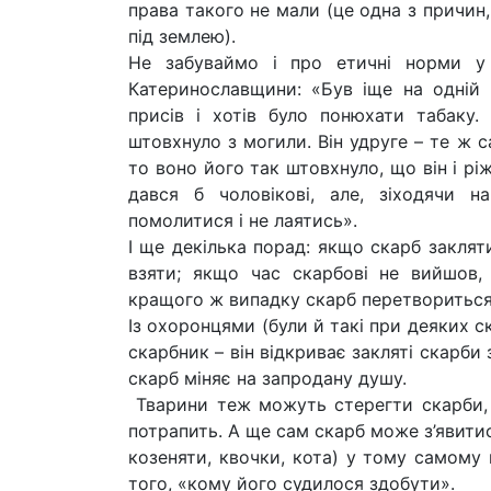
права такого не мали (це одна з причин,
під землею).
Не забуваймо і про етичні норми у 
Катеринославщини: «Був іще на одній м
присів і хотів було понюхати табаку.
штовхнуло з могили. Він удруге – те ж с
то воно його так штовхнуло, що він і рі
дався б чоловікові, але, зіходячи н
помолитися і не лаятись».
І ще декілька порад: якщо скарб заклят
взяти; якщо час скарбові не вийшов, 
кращого ж випадку скарб перетвориться 
Із охоронцями (були й такі при деяких с
скарбник – він відкриває закляті скарби
скарб міняє на запродану душу.
Тварини теж можуть стерегти скарби, 
потрапить. А ще сам скарб може з’явитис
козеняти, квочки, кота) у тому самому 
того, «кому його судилося здобути».