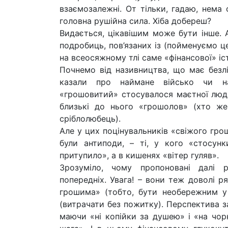
взаємозалежні. От тільки, гадаю, нема 
головна рушійна сила. Хіба добереш?
Видається, цікавішим може бути інше. 
подробиць, пов’язаних із (пойменуємо ц
на всеосяжному тлі саме «фінансової» іст
Почнемо від називництва, що має безліч
казали про наймане військо чи на
«грошовитий» стосувалося маєтної люд
близькі до нього «грошолов» (хто же
сріблолюбець).
Але у цих поцінувальників «свіжого гро
були антиподи, – ті, у кого «стосун
притупило», а в кишенях «вітер гуляв».
Зрозуміло, чому пропоновані далі 
попередніх. Увага! – вони теж доволі р
грошима» (тобто, бути необережним у
(витрачати без пожитку). Перспектива з
маючи «ні копійки за душею» і «на чор