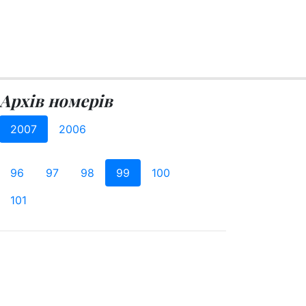
Архів номерів
2007
2006
96
97
98
99
100
101