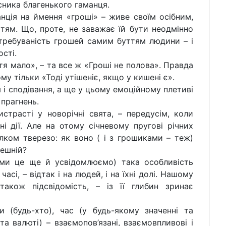
сника благенького гаманця.
ція на ймення «гроші» – живе своїм осібним,
ям. Що, проте, не заважає їй бути неодмінно
атребуваність грошей самим буттям людини – і
ості.
я мало», – та все ж «Гроші не полова». Правда
му тільки «Тоді утішеніє, якщо у кишені є».
 і сподівання, а ще у цьому емоційному плетиві
 прагнень.
трасті у новорічні свята, – передусім, коли
ні дії. Але на отому січневому пругові річних
лком тверезо: як воно ( і з грошиками – теж)
дешній?
 ми це ще й усвідомлюємо) така особливість
часі, – відтак і на людей, і на їхні долі. Нашому
також підсвідомість, – із її глибин зринає
(будь-хто), час (у будь-якому значенні та
 та валюті) – взаємопов’язані, взаємовпливові і