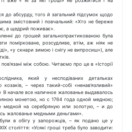
ті вже « ні за які гроші» не розжитися і на
ся до абсурду, того й загальний підсумок щодо
има змістовний і повчальний: «Хто не береже
ає, а щедрий поживає».
вленні до грошей загальнопрактикованою була
ти помірковане, розсудливе, втім, аж ніяк не
ді», «у скнари зимою і снігу не випросиш»), але
ків.
 пов’язані між собою. Читаємо про це в «Історії
слідника, який у несподіваних детальках
козаків, – через такий-собі «ненав’язливий»
« В начале все наличное жалованье выдавалось
яною монетою, но с 1764 года одной медною;
 медной на серебряную или золотую, – и до
сь жалованье медными деньгами».
 були в обігу у запорожців, – як подано це у
ХІХ століття: «Усякі гроші треба було заводити: