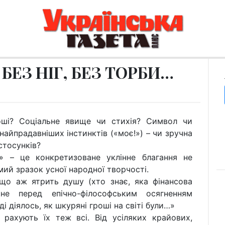
БЕЗ НІГ, БЕЗ ТОРБИ…
оші? Соціальне явище чи стихія? Символ чи
найпрадавніших інстинктів («моє!») – чи зручна
стосунків?
» – це конкретизоване уклінне благання не
ий зразок усної народної творчості.
, що аж ятрить душу (хто знає, яка фінансова
кне перед епічно-філософським осягненням
ді діялось, як шкуряні гроші на світі були…»
 рахують їх теж всі. Від усіляких крайових,