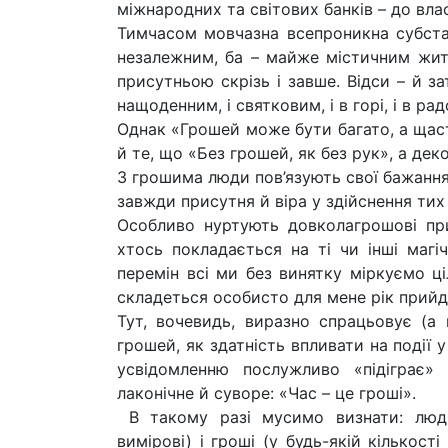
міжнародних та світових банків – до вла
Тимчасом мовчазна всепроникна субстан
незалежним, ба – майже містичним житт
присутньою скрізь і завше. Відси – й з
нащоденним, і святковим, і в горі, і в рад
Однак «Грошей може бути багато, а щаст
й те, що «Без грошей, як без рук», а деко
З грошима люди пов’язують свої бажання
завжди присутня й віра у здійснення тих
Особливо нуртують довколагрошові прис
хтось покладається на ті чи інші магіч
перемін всі ми без винятку міркуємо ці
складеться особисто для мене рік прий
Тут, вочевидь, виразно спрацьовує (а
грошей, як здатність впливати на події у 
усвідомленню послужливо «підіграє» 
лаконічне й суворе: «Час – це гроші».
В такому разі мусимо визнати: люди 
вимірові) і гроші (у будь-якій кількості