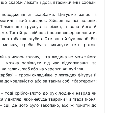
 що скарби лежать і досі, втаємничені і сховані
поводженні зі скарбами. Цитуємо запис із
огилі такий випадок. Зійшов на неї чоловік,
 Тільки що труснув із ріжка, а воно його й
аме. Третій раз зійшов і почав сквернословити,
жок з табакою згубив. Оте воно й був скарб. Він
а могилу, треба було викинути геть ріжок,
ий на чиюсь голову, – та людина не може його
– можна осліпнути під час відкопування, за
на гадюк, жаб або на черепки чи вугілля.
карбах) – трохи складніше. У легендах фігурує й
 за домовленістю або за таким собі «бартером»:
– тоді срібло-злото до рук людини навряд чи
я у вигляді якої-небудь тварини чи птаха (коня,
місці, де його було закопано, або ж прийти до