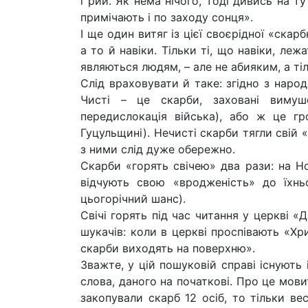
і рий. Як нема нічого, тоді дивись на ту
примічають і по заходу сонця».
І ще один витяг із цієї своєрідної «скарб
а то й навіки. Тільки ті, що навіки, леж
являються людям, – але не абияким, а ті
Слід враховувати й таке: згідно з наро
Чисті – це скарби, заховані вимуш
передислокація війська), або ж це гро
Гуцульщині). Нечисті скарби тягли свій 
з ними слід дуже обережно.
Скарби «горять свічею» два рази: на Но
відчують свою «вродженість» до їхн
цьогорічний шанс).
Свічі горять під час читання у церкві «Д
шукачів: коли в церкві проспівають «Хр
скарби виходять на поверхню».
Зважте, у цій пошуковій справі існують
слова, даного на початкові. Про це мов
закопували скарб 12 осіб, то тільки вес