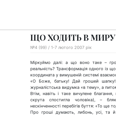
ЩО ХОДИТЬ В МИРУ 
№4 (99) / 1-7 лютого 2007 рік
Міркуймо далі: а що воно таке – гр
реальність? Трансформація одного із що
координата у вимушеній системі взаємо
«О Боже, батьку! Дай грошей шапку!
журналістська видумка «в тему», а питом
Втім, навіть і таке вичулене благання
скрута спостигла чоловіка), – бля
нескінченності перебігів буття: «То ще то
Про гроші думають, либонь, усі, та й