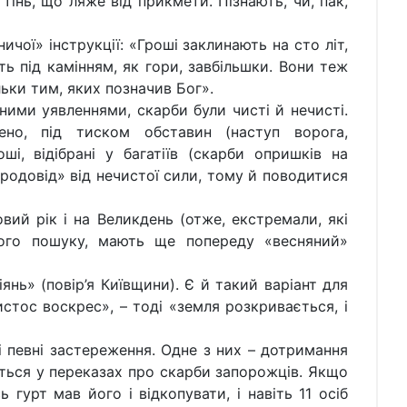
 тінь, що ляже від прикмети. Пізнають, чи, пак,
ничої» інструкції: «Гроші заклинають на сто літ,
ать під камінням, як гори, завбільшки. Вони теж
льки тим, яких позначив Бог».
дними уявленнями, скарби були чисті й нечисті.
ено, під тиском обставин (наступ ворога,
ші, відібрані у багатіїв (скарби опришків на
«родовід» від нечистої сили, тому й поводитися
вий рік і на Великдень (отже, екстремали, які
ього пошуку, мають ще попереду «весняний»
іянь» (повір’я Київщини). Є й такий варіант для
истос воскрес», – тоді «земля розкривається, і
 і певні застереження. Одне з них – дотримання
иться у переказах про скарби запорожців. Якщо
ь гурт мав його і відкопувати, і навіть 11 осіб