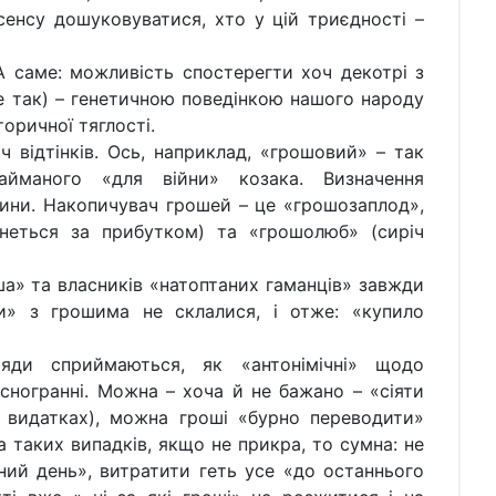
сенсу дошуковуватися, хто у цій триєдності –
А саме: можливість спостерегти хоч декотрі з
е так) – генетичною поведінкою нашого народу
оричної тяглості.
 відтінків. Ось, наприклад, «грошовий» – так
йманого «для війни» козака. Визначення
ини. Накопичувач грошей – це «грошозаплод»,
неться за прибутком) та «грошолюб» (сиріч
ша» та власників «натоптаних гаманців» завжди
ки» з грошима не склалися, і отже: «купило
ряди сприймаються, як «антонімічні» щодо
ясногранні. Можна – хоча й не бажано – «сіяти
 видатках), можна гроші «бурно переводити»
а таких випадків, якщо не прикра, то сумна: не
ний день», витратити геть усе «до останнього