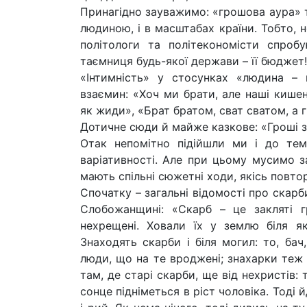
Принагідно зауважимо: «грошова аура» т
людиною, і в масштабах країни. Тобто, н
політологи та політекономісти спроб
таємниця будь-якої держави – її бюджет!
«Інтимність» у стосунках «людина – 
взаємин: «Хоч ми брати, але наші кишен
як жиди», «Брат братом, сват сватом, а г
Дотичне сюди й майже казкове: «Гроші з
Отак непомітно підійшли ми і до тем
варіативності. Але при цьому мусимо з
мають спільні сюжетні ходи, якісь повто
Спочатку – загальні відомості про скарб
Слобожанщині: «Скарб – це закляті г
нехрещені. Ховали їх у землю біля як
Знаходять скарби і біля могил: то, бач
люди, що на те вроджені; знахарки теж 
там, де старі скарби, ще від нехристів:
сонце підніметься в ріст чоловіка. Тоді й