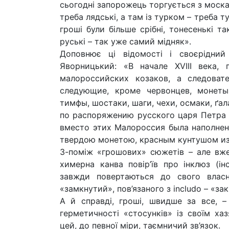
сьогодні запорожець торгується з моска
треба лядські, а там із турком – треба ту
гроші були більше срібні, тонесенькі та
руські – так уже самий мідняк».
Доповнює ці відомості і своєрідни
Яворницький: «В начале ХVIII века,
малороссийских козаков, а следова
следующие, кроме червонцев, монеты:
тимфы, шостаки, шаги, чехи, осмаки, ґал
по распоряжению русского царя Петра 
вместо этих Малороссия была наполне
твердою монетою, красным кунтушом и
З-поміж «грошових» сюжетів – але вже 
химерна канва повір’їв про інклюз (ін
завжди повертаються до свого власни
«замкнутий», пов’язаного з includo – «з
А й справді, гроші, швидше за все, –
герметичності «стосунків» із своїм ха
цей, до певної міри, таємничий зв’язок.