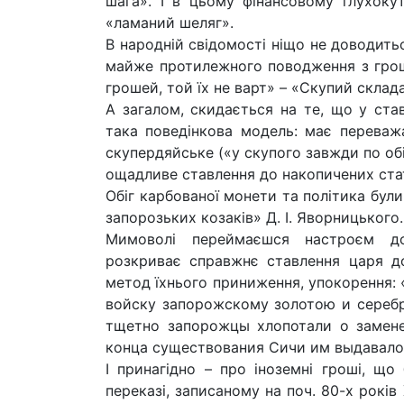
шага». І в цьому фінансовому глухокут
«ламаний шеляг».
В народній свідомості ніщо не доводить
майже протилежного поводження з грош
грошей, той їх не варт» – «Скупий склад
А загалом, скидається на те, що у ста
така поведінкова модель: має переважа
скупердяйське («у скупого завжди по обі
ощадливе ставлення до накопичених стат
Обіг карбованої монети та політика були
запорозьких козаків» Д. І. Яворницького.
Мимоволі переймаєшся настроєм до
розкриває справжнє ставлення царя до 
метод їхнього приниження, упокорення: 
войску запорожскому золотою и серебр
тщетно запорожцы хлопотали о замене
конца существования Сичи им выдавало
І принагідно – про іноземні гроші, що
переказі, записаному на поч. 80-х років 