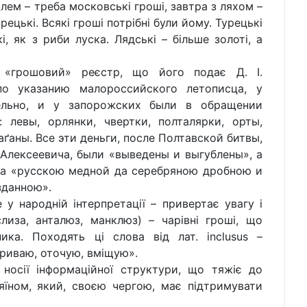
лем – треба московські гроші, завтра з ляхом –
рецькі. Всякі гроші потрібні були йому. Турецькі
кі, як з риби луска. Лядські – більше золоті, а
й «грошовий» реєстр, що його подає Д. І.
 по указанию малороссийского летописца, у
тельно, и у запорожских были в обращении
 левы, орлянки, чвертки, полталярки, орты,
аґаны. Все эти деньги, после Полтавской битвы,
Алексеевича, были «выведены и выгублены», а
на «русскою медной да серебряною дробною и
зданною».
у народній інтерпретації – привертає увагу і
слиза, анталюз, манклюз) – чарівні гроші, що
ка. Походять ці слова від лат. іnclusus –
акриваю, оточую, вміщую».
 носії інформаційної структури, що тяжіє до
зяїном, який, своєю чергою, має підтримувати