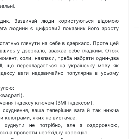
еальні.
дик. Зазвичай люди користуються відомою
ага людини є цифровий показник його зросту
остатньо глянути на себе в дзеркало. Проте цей
ившись у дзеркало, вважає себе гладким. Отож
 момент, коли, навпаки, треба набрати один-два
І, що перекладається на українську мову як
ндексу ваги надзвичайно популярна в усьому
мулою:
 квадраті).
чення індексу ключем (ВМІ-індексом).
 схуднення, ваша теперішня вага й так нижча
и кілограми, яких не вистачає.
, худнути не потрібно, але з оздоровчою,
жна провести необхідну корекцію.