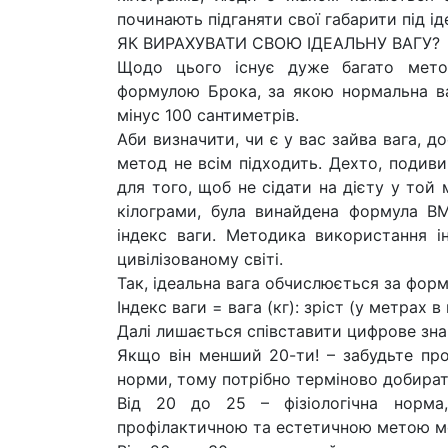
починають підганяти свої габарити під ід
ЯК ВИРАХУВАТИ СВОЮ ІДЕАЛЬНУ ВАГУ?
Щодо цього існує дуже багато мето
формулою Брока, за якою нормальна в
мінус 100 сантиметрів.
Аби визначити, чи є у вас зайва вага, д
метод не всім підходить. Дехто, подив
для того, щоб не сідати на дієту у той
кілограми, була винайдена формула ВМ
індекс ваги. Методика використання і
цивілізованому світі.
Так, ідеальна вага обчислюється за фор
Індекс ваги = вага (кг): зріст (у метрах в
Далі лишається співставити цифрове зна
Якщо він менший 20-ти! – забудьте про
норми, тому потрібно терміново добират
Від 20 до 25 – фізіологічна норма
профілактичною та естетичною метою мо