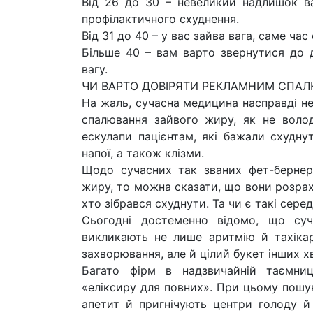
Від 26 до 30 – невеликий надлишок ва
профілактичного схуднення.
Від 31 до 40 – у вас зайва вага, саме час
Більше 40 – вам варто звернутися до д
вагу.
ЧИ ВАРТО ДОВІРЯТИ РЕКЛАМНИМ СПА
На жаль, сучасна медицина насправді н
спалювання зайвого жиру, як не волод
ескулапи пацієнтам, які бажали схудну
напої, а також клізми.
Щодо сучасних так званих фет-бернер
жиру, то можна сказати, що вони розрах
хто зібрався схуднути. Та чи є такі сере
Сьогодні достеменно відомо, що суч
викликають не лише аритмію й тахікар
захворювання, але й цілий букет інших х
Багато фірм в надзвичайній таємни
«еліксиру для повних». При цьому пошу
апетит й пригнічують центри голоду й