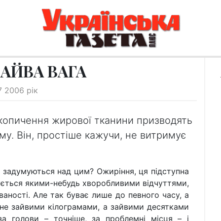
АЙВА ВАГА
7 2006 рік
копичення жирової тканини призводять
у. Він, простіше кажучи, не витримує
 задумуються над цим? Ожиріння, ця підступна
ується якими-небудь хворобливими відчуттями,
аності. Але так буває лише до певного часу, а
 не зайвими кілограмами, а зайвими десятками
а голови – точніше, за проблемні місця – і