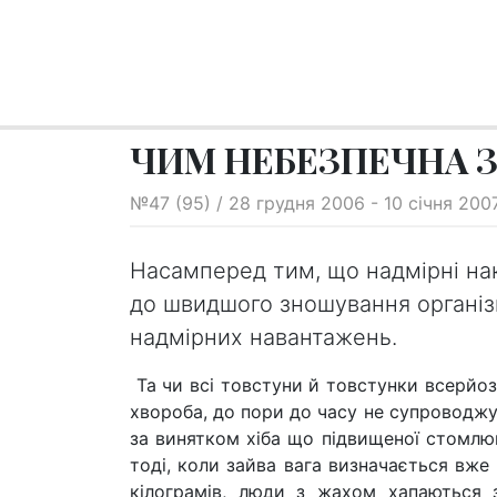
ЧИМ НЕБЕЗПЕЧНА З
№47 (95) / 28 грудня 2006 - 10 січня 200
Насамперед тим, що надмірні на
до швидшого зношування організм
надмірних навантажень.
Та чи всі товстуни й товстунки всерйоз
хвороба, до пори до часу не супроводж
за винятком хіба що підвищеної стомлюв
тоді, коли зайва вага визначається вже
кілограмів, люди з жахом хапаються з