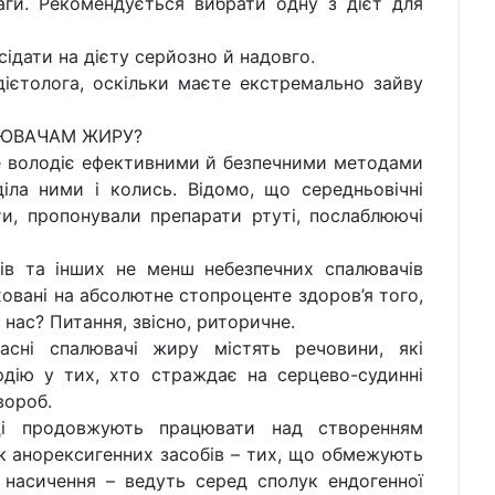
ги. Рекомендується вибрати одну з дієт для
 сідати на дієту серйозно й надовго.
ієтолога, оскільки маєте екстремально зайву
ЛЮВАЧАМ ЖИРУ?
е володіє ефективними й безпечними методами
іла ними і колись. Відомо, що середньовічні
ти, пропонували препарати ртуті, послаблюючі
ів та інших не менш небезпечних спалювачів
овані на абсолютне стопроценте здоров’я того,
д нас? Питання, звісно, риторичне.
асні спалювачі жиру містять речовини, які
дію у тих, хто страждає на серцево-судинні
вороб.
ці продовжують працювати над створенням
к анорексигенних засобів – тих, що обмежують
 насичення – ведуть серед сполук ендогенної