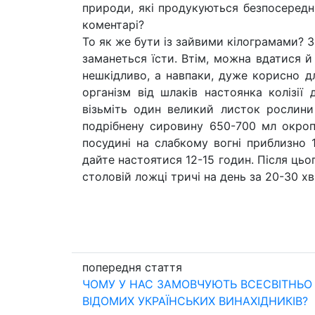
природи, які продукуються безпосередн
коментарі?
То як же бути із зайвими кілограмами? З
заманеться їсти. Втім, можна вдатися й
нешкідливо, а навпаки, дуже корисно д
організм від шлаків настоянка колізії 
візьміть один великий листок рослини
подрібнену сировину 650-700 мл окропу 
посудині на слабкому вогні приблизно 
дайте настоятися 12-15 годин. Після ць
столовій ложці тричі на день за 20-30 хв
попередня стаття
ЧОМУ У НАС ЗАМОВЧУЮТЬ ВСЕСВІТНЬО
ВІДОМИХ УКРАЇНСЬКИХ ВИНАХІДНИКІВ?