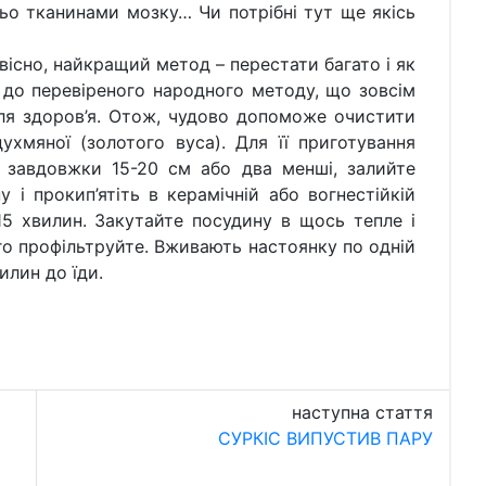
ьо тканинами мозку… Чи потрібні тут ще якісь
вісно, найкращий метод – перестати багато і як
 до перевіреного народного методу, що зовсім
ля здоров’я. Отож, чудово допоможе очистити
духмяної (золотого вуса). Для її приготування
 завдовжки 15-20 см або два менші, залийте
і прокип’ятіть в керамічній або вогнестійкій
15 хвилин. Закутайте посудину в щось тепле і
ого профільтруйте. Вживають настоянку по одній
илин до їди.
наступна стаття
СУРКІС ВИПУСТИВ ПАРУ