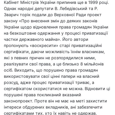
Кабінет Міністрів України припинив ще в 1999 році.
Однак народні депутати В. Лебедівський та Р.
Зварич торік подали до Верховної Ради проект
закону «Про внесення змін до деяких законів
України щодо відновлення права громадян України
на безкоштовне одержання у процесі приватизації
частки державного майна». Його автори
пропонують «воскресити» старі приватизаційні
сертифікати, даючи можливість їхнім власникам,
які з певних причин не розпорядилися ними,
реалізувати свої права, а це близько 8 мільйонів
осіб. Виходить, що порушено права громадян
використовувати свої цінні папери на власний
розсуд, адже процес приватизації триває, а
сертифікатом скористатися не можна. Відновити ці
порушені права покликаний вказаний
законопроект. Проте він не має на меті захистити
інтереси обдурених вкладників, ані забезпечити
сертифікатами тих, хто їх навіть не одержав.