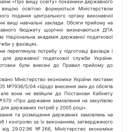
їни «Про вищу освіту» показники державного
з вищою освітою формуються Міністерством
ного подання центрального органу виконавчої
ні вищі навчальні заклади. Обсяги прийому на
жавного бюджету щорічно визначаються ДПА
ває Національна академія державної податкової
ужби у фахівцях.
еглянула потребу у підготовці фахівців і
в для державної податкової служби України.
дготовки були внесені до Правил прийому до
но Міністерство економіки України листами
07.05 №7936/5/04 «Щодо внесення змін до обсягів
 але вони не ввійшли до Постанови Кабінету
. №570 «Про державне замовлення на закупівлю
г для державних потреб у 2005 році».
я та розміщення державних замовлень на
б і контролю за їх виконанням, затвердженого
и від 29.02.96 №266, Міністерство економіки