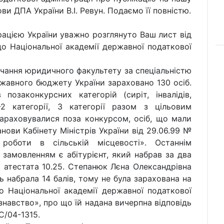
ви ДПА України В.І. Ревун. Подаємо її повністю.
ю України уважно розглянуто Ваш лист від
о Національної академії державної податкової
ня юридичного факультету за спеціальністю
жавного бюджету України зараховано 130 осіб.
позаконкурсних категорій (сиріт, інвалідів,
2 категорії, 3 категорії разом з цільовим
 зараховувалися поза конкурсом, осіб, що мали
нови Кабінету Міністрів України від 29.06.99 №
роботи в сільській місцевості». Останнім
замовленням є абітурієнт, який набрав за два
ом атестата 10.25. Степанюк Лєна Олександрівна
 набрала 14 балів, тому не була зарахована на
 Національної академії державної податкової
знавство», про що їй надана вичерпна відповідь
С/04-1315.