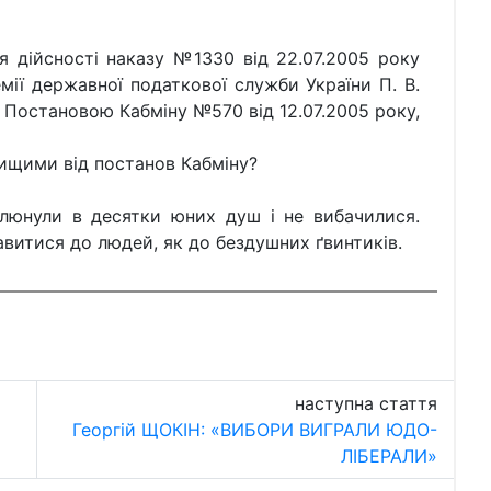
йсності наказу №1330 від 22.07.2005 року
ії державної податкової служби України П. В.
з Постановою Кабміну №570 від 12.07.2005 року,
ими від постанов Кабміну?
плюнули в десятки юних душ і не вибачилися.
витися до людей, як до бездушних ґвинтиків.
наступна стаття
Георгій ЩОКІН: «ВИБОРИ ВИГРАЛИ ЮДО-
ЛІБЕРАЛИ»