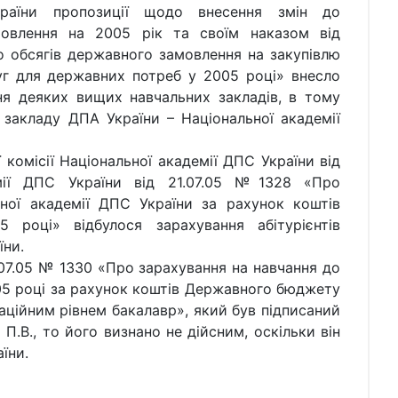
раїни пропозиції щодо внесення змін до
мовлення на 2005 рік та своїм наказом від
 обсягів державного замовлення на закупівлю
луг для державних потреб у 2005 році» внесло
ня деяких вищих навчальних закладів, в тому
 закладу ДПА України – Національної академії
ісії Національної академії ДПС України від
емії ДПС України від 21.07.05 №1328 «Про
ної академії ДПС України за рахунок коштів
році» відбулося зарахування абітурієнтів
їни.
05 № 1330 «Про зарахування на навчання до
05 році за рахунок коштів Державного бюджету
каційним рівнем бакалавр», який був підписаний
.В., то його визнано не дійсним, оскільки він
їни.