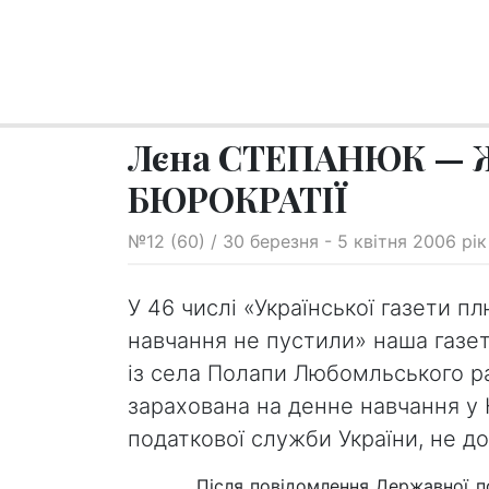
Лєна СТЕПАНЮК — 
БЮРОКРАТІЇ
№12 (60) / 30 березня - 5 квітня 2006 рік
У 46 числі «Української газети пл
навчання не пустили» наша газет
із села Полапи Любомльського ра
зарахована на денне навчання у
податкової служби України, не д
Після повідомлення Державної податк