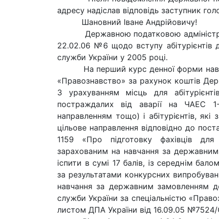
адресу надіслав відповідь заступник голо
Шановний Іване Андрійовичу!
Державною податковою адміністраціє
22.02.06 №6 щодо вступу абітурієнтів д
служби України у 2005 році.
На перший курс денної форми навчан
«Правознавство» за рахунок коштів Дер
З урахуванням місць для абітурієнтів 
постраждалих від аварії на ЧАЕС 1-
направленням тощо) і абітурієнтів, які
цільове направлення відповідно до поста
1159 «Про підготовку фахівців для 
зарахованим на навчання за державним 
іспити в сумі 17 балів, із середнім бал
за результатами конкурсних випробувань
навчання за державним замовленням до
служби України за спеціальністю «Право
листом ДПА України від 16.09.05 №7524/