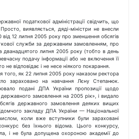
ної податкової адміністрації свідчить, що
Просто, виявляється, дяді-міністри не внесли
0 від 12 липня 2005 року про зменшення обсягів
аткової служби за державним замовленням, про
 дванадцятого липня 2005 року (тобто в день
евчасну подачу інформації або не включення її
о не відповідає і не несе ніякого покарання.
ого, як 22 липня 2005 року наказом ректора
уло зараховано на навчання Лєну Степанюк.
цювало подані ДПА України пропозиції щодо
 державного замовлення на 2005 рік», і видало
бсягів державного замовлення деяких вищих
двідомчого закладу ДПА України — Національної
числом, коли вже вступники були зараховані
онкурс без їхнього відома. Цього конкурсу,
а, і не була допущена охороною академії до