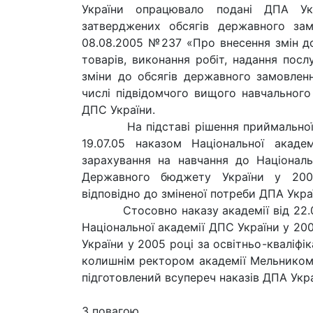
України опрацювало подані ДПА Ук
затверджених обсягів державного за
08.08.2005 №237 «Про внесення змін до
товарів, виконання робіт, надання пос
зміни до обсягів державного замовлен
числі підвідомчого вищого навчального
ДПС України.
На підставі рішення приймальної ком
19.07.05 наказом Національної акад
зарахування на навчання до Національ
Державного бюджету України у 2005 
відповідно до зміненої потреби ДПА Укра
Стосовно наказу академії від 22.07.
Національної академії ДПС України у 20
України у 2005 році за освітньо-кваліфі
колишнім ректором академії Мельником П
підготовлений всупереч наказів ДПА Укра
З повагою