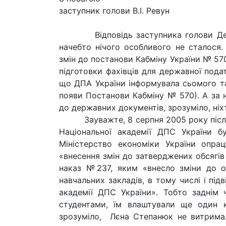
заступник голови В.І. Ревун
Відповідь заступника голови Держав
начебто нічого особливого не сталося. 
змін до постанови Кабміну України № 57
підготовки фахівців для державної под
що ДПА України інформувала сьомого та
появи Постанови Кабміну № 570). А за н
до державних документів, зрозуміло, ніхт
Зауважте, 8 серпня 2005 року після т
Національної академії ДПС України б
Міністерство економіки України опра
«внесення змін до затверджених обсягів
наказ №237, яким «внесло зміни до о
навчальних закладів, в тому числі і пі
академії ДПС України». Тобто заднім 
студентами, їм влаштували ще один к
зрозуміло, Лєна Степанюк не витримал