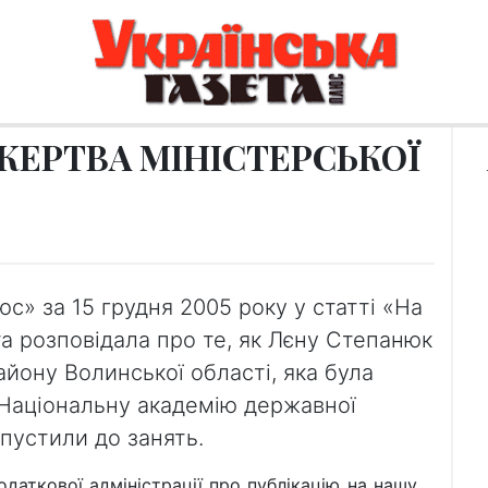
ЖЕРТВА МІНІСТЕРСЬКОЇ
юс» за 15 грудня 2005 року у статті «На
а розповідала про те, як Лєну Степанюк
йону Волинської області, яка була
 Національну академію державної
опустили до занять.
ової адміністрації про публікацію на нашу