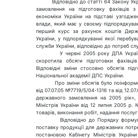
Відповідно до статті 64 Закону Укра
замовлення на підготовку фахівців 
економіки України на підставі узгодже
влади, який має у своєму підпорядкуван
перший курс за рахунок коштів Дер
України, у підпорядкуванні якої перебу
служби України, відповідно до потреб сл
У червні 2005 року ДПА України пер
скоротила обсяги підготовки фахівці
Відповідні зміни стосовно обсягів пі
Національної академії ДПС України.
Про зміни обсягів було поінформова
від 07.07.05 №7719/5/04-1316 та від 12.
державного замовлення на 2005 рік»,
Міністрів України від 12 липня 2005 р
товарів, виконання робіт, надання послу
Відповідно до Порядку формуванн
поставку продукції для державних потре
постановою Кабінету Міністрів Україн